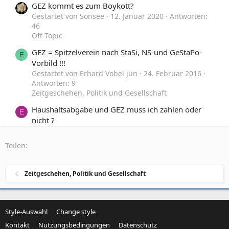
GEZ kommt es zum Boykott?
Gestartet von Sonsee
12. Januar 2020
Antworten:
46
Off-Topic
GEZ = Spitzelverein nach StaSi, NS-und GeStaPo-
E
Vorbild !!!
Gestartet von Erhard Vobel jun
24. Februar 2016
Antworten: 9
Zeitgeschehen, Politik und Gesellschaft
Haushaltsabgabe und GEZ muss ich zahlen oder
E
nicht ?
Gestartet von Ehemaliger_User
23. November 2010
Antworten: 34
Teilen:
Off-Topic
Razzia bei der GEZ
G
Zeitgeschehen, Politik und Gesellschaft
Gestartet von Guest
23. Januar 2007
Antworten: 2
Zeitgeschehen, Politik und Gesellschaft
Style-Auswahl
Change style
Kontakt
Nutzungsbedingungen
Datenschutz