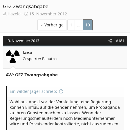
GEZ Zwangsabgabe
E
E
Hazele
15. November 2012
r
r
s
s
Vorherige
1
…
10
t
t
e
e
13. November 2013
#181
l
l
l
l
e
lava
t
r
a
Gesperrter Benutzer
m
AW: GEZ Zwangsabgabe
Ein wilder Jäger schrieb:
Wohl aus Angst vor der Vorstellung, eine Regierung
können Einfluß auf die Sender nehmen, um Propaganda
zu ihren Gunsten machen zu lassen. Wenn der
Regierungschef außerdem noch Medienunternehmer
wäre und Privatsender kontrollierte, nicht auszudenken.