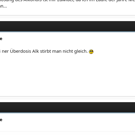
n...
de
i ner Überdosis Alk stirbt man nicht gleich.
de