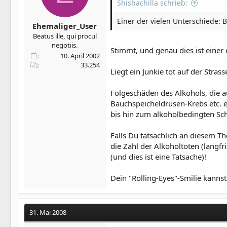
Shishachilla schrieb:
Einer der vielen Unterschiede: B
Ehemaliger_User
Beatus ille, qui procul
negotiis.
Stimmt, und genau dies ist eine
10. April 2002
33.254
Liegt ein Junkie tot auf der Stra
Folgeschäden des Alkohols, die a
Bauchspeicheldrüsen-Krebs etc. 
bis hin zum alkoholbedingten S
Falls Du tatsächlich an diesem Th
die Zahl der Alkoholtoten (langfr
(und dies ist eine Tatsache)!
Dein "Rolling-Eyes"-Smilie kanns
31. Mai 2008