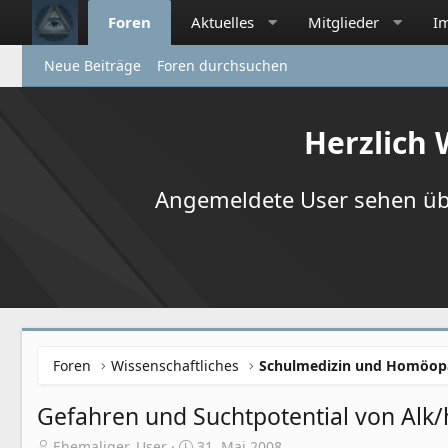
Foren
Aktuelles
Mitglieder
I
Neue Beiträge
Foren durchsuchen
Herzlich
Angemeldete User sehen übr
Foren
Wissenschaftliches
Schulmedizin und Homöop
Gefahren und Suchtpotential von Alk
E
E
Ehemaliger_User
31. Mai 2008