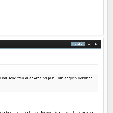
#3
Ersteller
Rauschgiften aller Art sind ja nu hinlänglich bekannt.
Menschen gesehen habe, die vom Alk. gezeichnet waren,