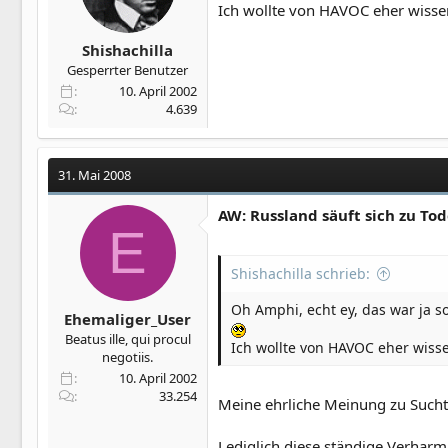
Ich wollte von HAVOC eher wissen
Shishachilla
Gesperrter Benutzer
10. April 2002
4.639
31. Mai 2008
AW: Russland säuft sich zu To
E
Shishachilla schrieb:
Oh Amphi, echt ey, das war ja s
Ehemaliger_User
Beatus ille, qui procul
Ich wollte von HAVOC eher wisse
negotiis.
10. April 2002
33.254
Meine ehrliche Meinung zu Sucht
Lediglich diese ständige Verharm