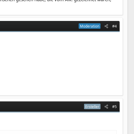
#4
Moderation
#5
Ersteller