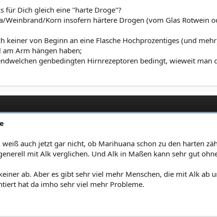
ks für Dich gleich eine "harte Droge"?
a/Weinbrand/Korn insofern härtere Drogen (vom Glas Rotwein o
h keiner von Beginn an eine Flasche Hochprozentiges (und mehr)
el am Arm hängen haben;
endwelchen genbedingten Hirnrezeptoren bedingt, wieweit man die
de
, weiß auch jetzt gar nicht, ob Marihuana schon zu den harten zäh
generell mit Alk verglichen. Und Alk in Maßen kann sehr gut ohn
t keiner ab. Aber es gibt sehr viel mehr Menschen, die mit Alk ab
ntiert hat da imho sehr viel mehr Probleme.