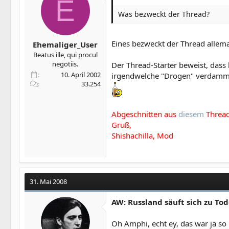
E
Was bezweckt der Thread?
Eines bezweckt der Thread allema
Ehemaliger_User
Beatus ille, qui procul
negotiis.
Der Thread-Starter beweist, dass
10. April 2002
irgendwelche "Drogen" verdammt w
33.254
Abgeschnitten aus
diesem
Thread.
Gruß,
Shishachilla, Mod
31. Mai 2008
AW: Russland säuft sich zu To
Oh Amphi, echt ey, das war ja so