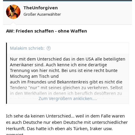
TheUnforgiven
Großer Auserwählter
AW: Frieden schaffen - ohne Waffen
Malakim schrieb:
Nur mit dem Unterschied das in den USA alle beteiligten
Amerikaner sind. Auch kenne ich eine derartige
Trennung von hier nicht. Bei uns ist eine recht bunte
Mischung am Tisch und
auch im Freundes und Bekanntenkreis gibt es nicht die
Tendenz "nur" mit seines gleichen zu verkehren. Selbst
in den Werkhallen in denen ich beruflich desöfteren zu
Zum Vergrößern anklicken....
tun habe sitzen die türkisch stämmigen Mitarbeiter
auch mit den deutschen zusammen und auch da gibt es
Freundschaften quer durch.
Ich sehe da keinen Unterschied... weil in dem Falle waren
es auch Deutsche nur eben Deutsche mit unterschiedlicher
Herkunft. Das hatte ich eben als Türken, Iraker usw.
gemeint.