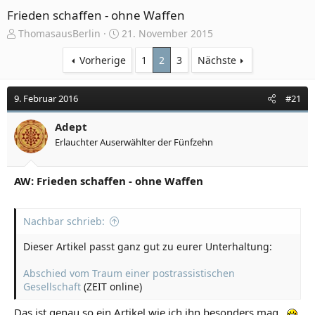
Frieden schaffen - ohne Waffen
E
E
ThomasausBerlin
21. November 2015
r
r
s
s
Vorherige
1
2
3
Nächste
t
t
e
e
9. Februar 2016
#21
l
l
l
l
e
Adept
t
r
a
Erlauchter Auserwählter der Fünfzehn
m
AW: Frieden schaffen - ohne Waffen
Nachbar schrieb:
Dieser Artikel passt ganz gut zu eurer Unterhaltung:
Abschied vom Traum einer postrassistischen
Gesellschaft
(ZEIT online)
Das ist genau so ein Artikel wie ich ihn besonders mag..