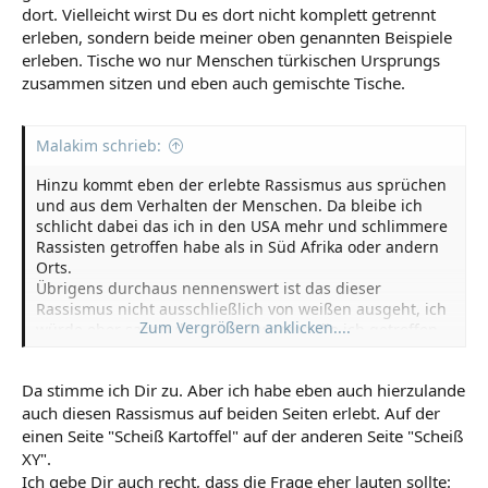
dort. Vielleicht wirst Du es dort nicht komplett getrennt
erleben, sondern beide meiner oben genannten Beispiele
erleben. Tische wo nur Menschen türkischen Ursprungs
zusammen sitzen und eben auch gemischte Tische.
Malakim schrieb:
Hinzu kommt eben der erlebte Rassismus aus sprüchen
und aus dem Verhalten der Menschen. Da bleibe ich
schlicht dabei das ich in den USA mehr und schlimmere
Rassisten getroffen habe als in Süd Afrika oder andern
Orts.
Übrigens durchaus nennenswert ist das dieser
Rassismus nicht ausschließlich von weißen ausgeht, ich
Zum Vergrößern anklicken....
würde eher sagen das die Schwarzen die ich getroffen
habe ebenfalls stark dazu neigten einen weißen nur
aufgrund der Hautfarbe abzustempeln.
Da stimme ich Dir zu. Aber ich habe eben auch hierzulande
auch diesen Rassismus auf beiden Seiten erlebt. Auf der
Wann beginnt Rassismus ist wohl die eigentliche Frage
die bei unserem Gespräch zur Debatte steht.
einen Seite "Scheiß Kartoffel" auf der anderen Seite "Scheiß
XY".
Ich gebe Dir auch recht, dass die Frage eher lauten sollte: