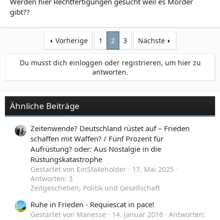
Werden hier Rechtfertigungen gesucht weil es Mörder
gibt??
Vorherige
1
2
3
Nächste
Du musst dich einloggen oder registrieren, um hier zu
antworten.
Ähnliche Beiträge
Zeitenwende? Deutschland rüstet auf – Frieden
schaffen mit Waffen? / Fünf Prozent für
Aufrüstung? oder: Aus Nostalgie in die
Rüstungskatastrophe
Gestartet von EinStakeholder
17. Mai 2025
Antworten: 3
Zeitgeschehen, Politik und Gesellschaft
Ruhe in Frieden - Requiescat in pace!
Gestartet von Manesse
14. Januar 2016
Antworten: