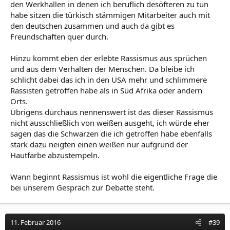
den Werkhallen in denen ich beruflich desöfteren zu tun
kommt aus einem Land... man kann in seiner nativen
habe sitzen die türkisch stämmigen Mitarbeiter auch mit
Sprache miteinander kommunizieren...
den deutschen zusammen und auch da gibt es
Ich glaube dass in vielen Fällen nicht mal rassistisches
Freundschaften quer durch.
Verhalten dahintersteckt.
Hinzu kommt eben der erlebte Rassismus aus sprüchen
und aus dem Verhalten der Menschen. Da bleibe ich
schlicht dabei das ich in den USA mehr und schlimmere
Rassisten getroffen habe als in Süd Afrika oder andern
Orts.
Übrigens durchaus nennenswert ist das dieser Rassismus
nicht ausschließlich von weißen ausgeht, ich würde eher
sagen das die Schwarzen die ich getroffen habe ebenfalls
stark dazu neigten einen weißen nur aufgrund der
Hautfarbe abzustempeln.
Wann beginnt Rassismus ist wohl die eigentliche Frage die
bei unserem Gespräch zur Debatte steht.
11. Februar 2016
#39