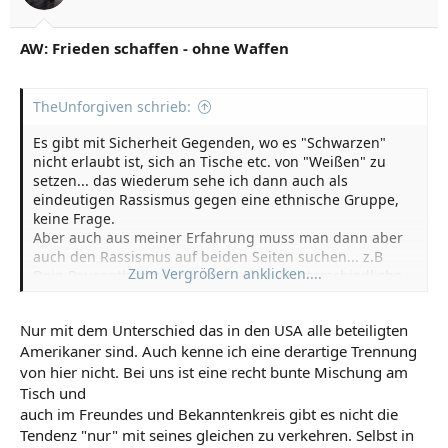
AW: Frieden schaffen - ohne Waffen
TheUnforgiven schrieb:
Es gibt mit Sicherheit Gegenden, wo es "Schwarzen"
nicht erlaubt ist, sich an Tische etc. von "Weißen" zu
setzen... das wiederum sehe ich dann auch als
eindeutigen Rassismus gegen eine ethnische Gruppe,
keine Frage.
Aber auch aus meiner Erfahrung muss man dann aber
auch den Rassismus auf beiden Seiten suchen... z.B
Zum Vergrößern anklicken....
Dein Pausenthema habe ich auch auf unterschiedliche
Arten erlebt:
1x ein Tisch wo z.B nur Türken saßen, am anderen Tisch
Nur mit dem Unterschied das in den USA alle beteiligten
saßen nur Deutsche und wiederum an einem anderen
Amerikaner sind. Auch kenne ich eine derartige Trennung
saßen 3 Iraker zusammen.
Nun kann man ja davon ausgehen... dass keiner mit den
von hier nicht. Bei uns ist eine recht bunte Mischung am
anderen zusammensitzen will... weil rassistisches
Tisch und
Denken dahinter steckt... es kann aber auch sein, dass
auch im Freundes und Bekanntenkreis gibt es nicht die
sich Leute aus gleicher ethnischen Herkunft gerne
Tendenz "nur" mit seines gleichen zu verkehren. Selbst in
zusammensetzen... man spricht eine Sprache... man