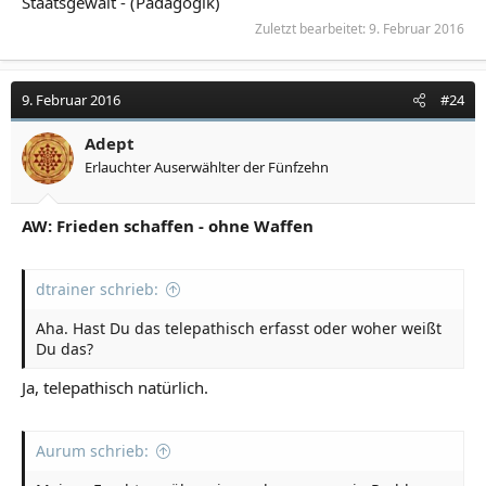
Staatsgewalt - (Pädagogik)
Zuletzt bearbeitet:
9. Februar 2016
9. Februar 2016
#24
Adept
Erlauchter Auserwählter der Fünfzehn
AW: Frieden schaffen - ohne Waffen
dtrainer schrieb:
Aha. Hast Du das telepathisch erfasst oder woher weißt
Du das?
Ja, telepathisch natürlich.
Aurum schrieb: