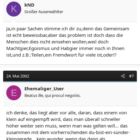
kND
K
Großer Auserwählter
Ja,in paar Sachen stimme ich dir zu,denn das Gemeinsam
ist echt beweissbar,aber das problem ist doch dass die
Menschen dies nicht einsehen wollen,weil doch
Machtgier,Egoismus und Habgier immer noch in Ihnen
ist,und z.B.:Teilen,ein Fremdwort für viele ist,oder!?
24. Mai 2002
#7
Ehemaliger_User
E
Beatus ille, qui procul negotiis.
ich denke, das liegt aber vor alle, daran, dass einem von
klein auf eingeimpft wird, dass man überall schneller
höher weiter sein muss, wenn man was gelten will... das
zusammen mit dem vorherrschenden du-bist-ein-sünder-
kleingerede... kein wunder, wenn das dann als