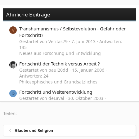
Ähnliche Beiträge
Transhumanismus / Selbstevolution - Gefahr oder
V
Fortschritt?
Gestartet von Veritas79
7. Juni 2013
Antworten:
135
Neues aus Forschung und Entwicklung
Fortschritt der Technik versus Arbeit ?
Gestartet von paul20dd
15. Januar 2006
Antworten: 24
Philosophisches und Grundsätzliches
Fortschritt und Weiterentwicklung
D
Gestartet von deLaval
30. Oktober 2003
Antworten: 32
Philosophisches und Grundsätzliches
Teilen:
Glück des Einzelnen o. Fortschritt der Menschheit
D
wichtiger?
Glaube und Religion
Gestartet von DrMushroom
2. September 2002
Antworten: 22