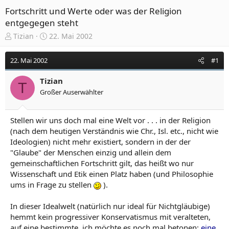
Fortschritt und Werte oder was der Religion
entgegegen steht
E
E
Tizian
22. Mai 2002
r
r
s
s
22. Mai 2002
#1
t
t
e
e
Tizian
l
l
T
Großer Auserwählter
l
l
e
t
r
a
Stellen wir uns doch mal eine Welt vor . . . in der Religion
m
(nach dem heutigen Verständnis wie Chr., Isl. etc., nicht wie
Ideologien) nicht mehr existiert, sondern in der der
"Glaube" der Menschen einzig und allein dem
gemeinschaftlichen Fortschritt gilt, das heißt wo nur
Wissenschaft und Etik einen Platz haben (und Philosophie
ums in Frage zu stellen
).
In dieser Idealwelt (natürlich nur ideal für Nichtgläubige)
hemmt kein progressiver Konservatismus mit veralteten,
auf eine bestimmte, ich möchte es noch mal betonen:
eine