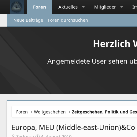
Foren
Aktuelles
Mitglieder
I
Neue Beiträge
Foren durchsuchen
Herzlich
Angemeldete User sehen übr
Foren
Weltgeschehen
Zeitgeschehen, Politik und Ges
Europa, MEU (Middle-east-Union)&Co
E
E
Zerkzes
4. August 2010