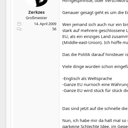
Hirngespinnste, oder Verschwörun
Zerkzes
Genauer gesagt geht es um die En
Großmeister
14. April 2009
Wen jemand sich auch nur ein biss
56
stark auf mehrere geschlossene Lä
EU, als ein einziges Land zusam
(Middle-east-Union). Ich hoffe m
Das die Politik darauf hinsteuer 
Viele dinge wurden schon eingefüh
-Englisch als Weltsprache
-Ganze EU nurnoch eine Währun
-Ganze EU wird stück für stück di
Das sind jetzt auf die schnelle d
Nun, ich habe mir da halt mal so
garkeine Schlechte Idee, im Gegen