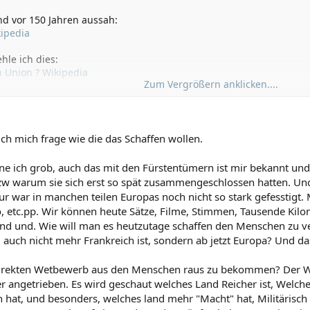
nd vor 150 Jahren aussah:
ipedia
le ich dies:
 Union ? Wikipedia
Zum Vergrößern anklicken....
ttkämpfe angeht verweisse ich einfach mal nach Grossbritannie
h mich frage wie die das Schaffen wollen.
e ich grob, auch das mit den Fürstentümern ist mir bekannt und 
 warum sie sich erst so spät zusammengeschlossen hatten. Und d
tur war in manchen teilen Europas noch nicht so stark gefesstigt
io, etc.pp. Wir können heute Sätze, Filme, Stimmen, Tausende Ki
 und und. Wie will man es heutzutage schaffen den Menschen zu v
 auch nicht mehr Frankreich ist, sondern ab jetzt Europa? Und
ndirekten Wetbewerb aus den Menschen raus zu bekommen? Der W
r angetrieben. Es wird geschaut welches Land Reicher ist, Welch
 hat, und besonders, welches land mehr "Macht" hat, Militärisch