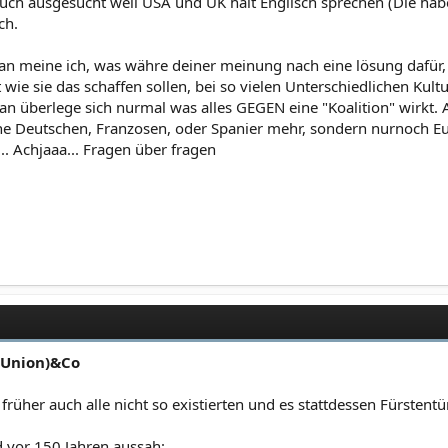
ch ausgesucht weil USA und UK halt Englisch sprechen (Die haben 
ch.
n meine ich, was währe deiner meinung nach eine lösung dafür
t wie sie das schaffen sollen, bei so vielen Unterschiedlichen Kul
man überlege sich nurmal was alles GEGEN eine "Koalition" wirkt. 
ine Deutschen, Franzosen, oder Spanier mehr, sondern nurnoch E
. Achjaaa... Fragen über fragen
-Union)&Co
 früher auch alle nicht so existierten und es stattdessen Fürsten
 vor 150 Jahren aussah: