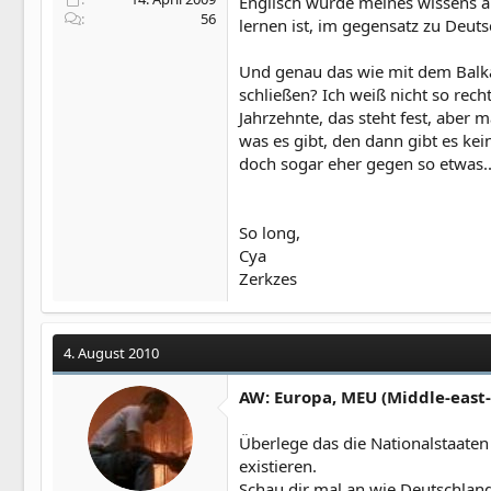
Englisch wurde meines wissens au
56
lernen ist, im gegensatz zu Deuts
Und genau das wie mit dem Balka
schließen? Ich weiß nicht so rech
Jahrzehnte, das steht fest, aber 
was es gibt, den dann gibt es ke
doch sogar eher gegen so etwas...
So long,
Cya
Zerkzes
4. August 2010
AW: Europa, MEU (Middle-east
Überlege das die Nationalstaaten
existieren.
Schau dir mal an wie Deutschland