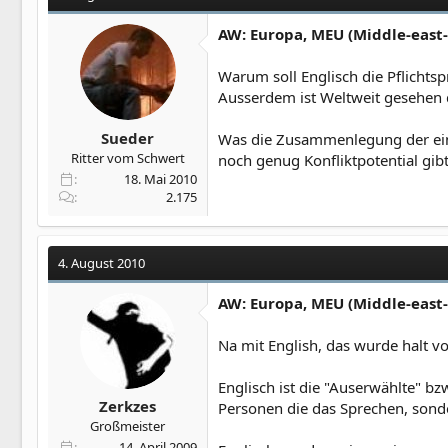
AW: Europa, MEU (Middle-east
Warum soll Englisch die Pflicht
Ausserdem ist Weltweit gesehen 
Sueder
Was die Zusammenlegung der einz
Ritter vom Schwert
noch genug Konfliktpotential gibt
18. Mai 2010
2.175
4. August 2010
AW: Europa, MEU (Middle-east
Na mit English, das wurde halt v
Englisch ist die "Auserwählte" b
Zerkzes
Personen die das Sprechen, sonde
Großmeister
14. April 2009