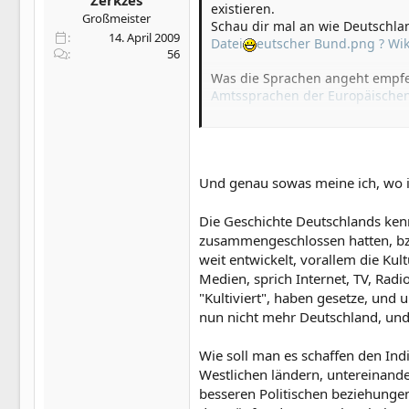
Zerkzes
existieren.
Großmeister
Schau dir mal an wie Deutschla
14. April 2009
Datei
eutscher Bund.png ? Wik
56
Was die Sprachen angeht empfeh
Amtssprachen der Europäischen
Und was die Internationalen We
Und genau sowas meine ich, wo ic
daran stört sich auch keiner.
Die Geschichte Deutschlands kenn
zusammengeschlossen hatten, bzw
weit entwickelt, vorallem die Kul
Medien, sprich Internet, TV, Rad
"Kultiviert", haben gesetze, und
nun nicht mehr Deutschland, und
Wie soll man es schaffen den I
Westlichen ländern, untereinande
besseren Politischen beziehungen