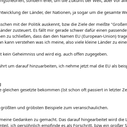
gstheorien, sondern eher, um die Zukunft der Welt, aber vor alle
twicklung der Länder, der Nationen, ja sogar um die gesamte We
chen mit der Politik auskennt, bzw die Ziele der meißte "Großen &
nder zusteuert. Es fällt mir gerade schwer dafür einen passenden
men zu schließen, dass dan den Namen EU (European-Union) trag
an kann verstehen was ich meine, also viele kleine Länder zu e
ist kein Geheimniss und wird eig. auch offen zugegeben.
rt um darauf hinzuarbeiten, ich nehme jetzt mal die EU als beispi
g
e gleichen gesetzte bekommen (Ist schon oft passiert in letzter Ze
ie größten und gröbsten Beispiele zum veranschaulichen.
 meine Gedanken zu gemacht. Das darauf hingearbeitet wird die 
teil, ich persöhnlich empfinde es als Forschritt, bzw ein großer 