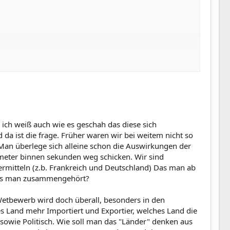
n das momentan 4 Fussballnationalmannschaften hat und
ich weiß auch wie es geschah das diese sich
a ist die frage. Früher waren wir bei weitem nicht so
. Man überlege sich alleine schon die Auswirkungen der
lometer binnen sekunden weg schicken. Wir sind
ermitteln (z.b. Frankreich und Deutschland) Das man ab
 das man zusammengehört?
etbewerb wird doch überall, besonders in den
es Land mehr Importiert und Exportier, welches Land die
 sowie Politisch. Wie soll man das "Länder" denken aus