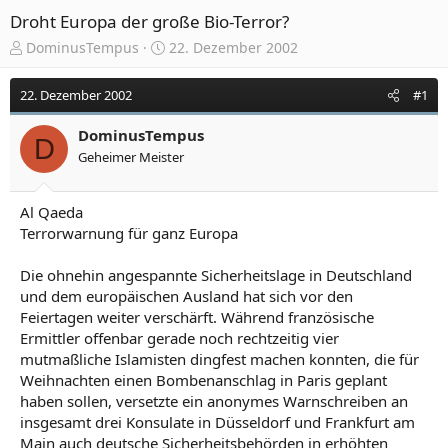
Droht Europa der große Bio-Terror?
E
E
DominusTempus
22. Dezember 2002
r
r
s
s
22. Dezember 2002
#1
t
t
e
e
DominusTempus
l
l
D
Geheimer Meister
l
l
e
t
r
a
Al Qaeda
m
Terrorwarnung für ganz Europa
Die ohnehin angespannte Sicherheitslage in Deutschland
und dem europäischen Ausland hat sich vor den
Feiertagen weiter verschärft. Während französische
Ermittler offenbar gerade noch rechtzeitig vier
mutmaßliche Islamisten dingfest machen konnten, die für
Weihnachten einen Bombenanschlag in Paris geplant
haben sollen, versetzte ein anonymes Warnschreiben an
insgesamt drei Konsulate in Düsseldorf und Frankfurt am
Main auch deutsche Sicherheitsbehörden in erhöhten