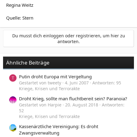
Regina Weitz
Quelle: Stern
Du musst dich einloggen oder registrieren, um hier zu
antworten.
Ähnliche Beiträge
Putin droht Europa mit Vergeltung
T
Gestartet von tweety
4. Juni 2007
Antworten: 95
Kriege, Krisen und Terrorakte
Droht Krieg, sollte man fluchtbereit sein? Paranoia?
Gestartet von Harpie
20. August 2018
Antworten:
52
Kriege, Krisen und Terrorakte
Kassenärztliche Vereinigung: Es droht
Zwangsverwaltung