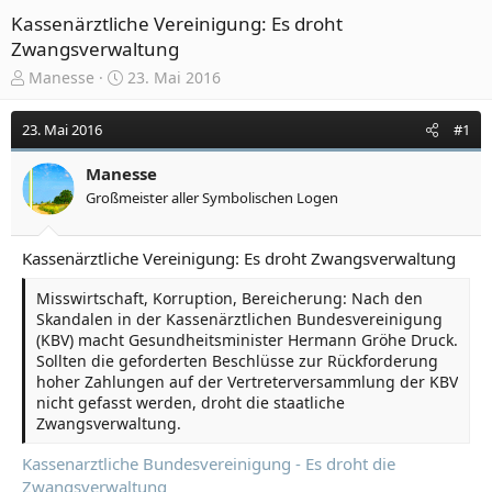
Kassenärztliche Vereinigung: Es droht
Zwangsverwaltung
E
E
Manesse
23. Mai 2016
r
r
s
s
23. Mai 2016
#1
t
t
e
e
Manesse
l
l
Großmeister aller Symbolischen Logen
l
l
e
t
r
a
Kassenärztliche Vereinigung: Es droht Zwangsverwaltung
m
Misswirtschaft, Korruption, Bereicherung: Nach den
Skandalen in der Kassenärztlichen Bundesvereinigung
(KBV) macht Gesundheitsminister Hermann Gröhe Druck.
Sollten die geforderten Beschlüsse zur Rückforderung
hoher Zahlungen auf der Vertreterversammlung der KBV
nicht gefasst werden, droht die staatliche
Zwangsverwaltung.
Kassenarztliche Bundesvereinigung - Es droht die
Zwangsverwaltung