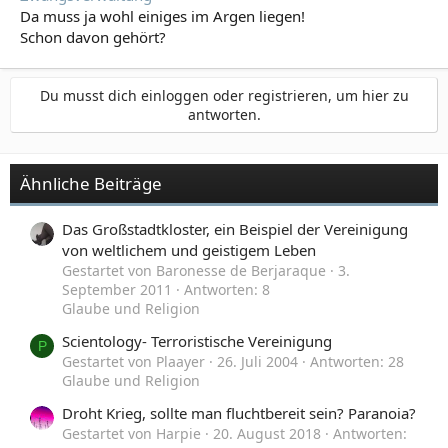
Da muss ja wohl einiges im Argen liegen!
Schon davon gehört?
Du musst dich einloggen oder registrieren, um hier zu
antworten.
Ähnliche Beiträge
Das Großstadtkloster, ein Beispiel der Vereinigung
von weltlichem und geistigem Leben
Gestartet von Baronesse de Berjaraque
3.
September 2011
Antworten: 8
Glaube und Religion
Scientology- Terroristische Vereinigung
P
Gestartet von Plaayer
26. Juli 2004
Antworten: 28
Glaube und Religion
Droht Krieg, sollte man fluchtbereit sein? Paranoia?
Gestartet von Harpie
20. August 2018
Antworten: