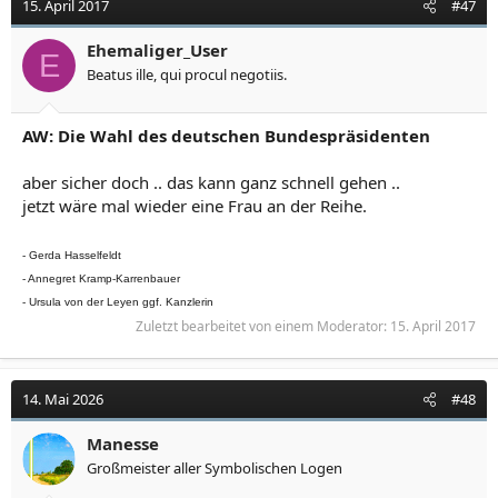
15. April 2017
#47
Ehemaliger_User
E
Beatus ille, qui procul negotiis.
AW: Die Wahl des deutschen Bundespräsidenten
aber sicher doch .. das kann ganz schnell gehen ..
jetzt wäre mal wieder eine Frau an der Reihe.
- Gerda Hasselfeldt
- Annegret Kramp-Karrenbauer
- Ursula von der Leyen ggf. Kanzlerin
Zuletzt bearbeitet von einem Moderator:
15. April 2017
14. Mai 2026
#48
Manesse
Großmeister aller Symbolischen Logen