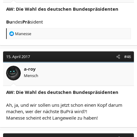
AW: Die Wahl des deutschen Bundespräsidenten
Bu
ndes
Prä
sident
R
Manesse
e
a
k
t
15. April 2017
#46
i
o
a-roy
n
Mensch
e
n
:
AW: Die Wahl des deutschen Bundespräsidenten
Ah, ja, und wir sollen uns jetzt schon einen Kopf darum
machen, wer der nächste BuPrä wird?!
Manesse scheint echt Langeweile zu haben!