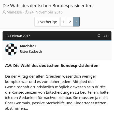
Die Wahl des deutschen Bundespräsidenten
E
E
Manesse
24. November 2016
r
r
s
s
Vorherige
1
2
3
t
t
e
e
13. Februar 2017
#41
l
l
l
l
e
Nachbar
t
r
a
Ritter Kadosch
m
AW: Die Wahl des deutschen Bundespräsidenten
Da der Alltag der alten Griechen wesentlich weniger
komplex war und es von daher jedem Mitglied der
Gemeinschaft grundsätzlich möglich gewesen sein dürfte,
die Konsequenzen von Entscheidungen zu beurteilen, halte
ich den Gedanken für nachvollziehbar. Sie mussten ja nicht
über Genmais, passive Sterbehilfe und Kindertagesstätten
abstimmen...