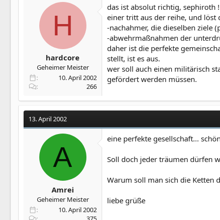
das ist absolut richtig, sephiroth !
H
einer tritt aus der reihe, und lös
-nachahmer, die dieselben ziele (
-abwehrmaßnahmen der unterdr
daher ist die perfekte gemeinscha
hardcore
stellt, ist es aus.
Geheimer Meister
wer soll auch einen militärisch s
10. April 2002
gefördert werden müssen.
266
13. April 2002
eine perfekte gesellschaft... sch
A
Soll doch jeder träumen dürfen wa
Warum soll man sich die Ketten d
Amrei
Geheimer Meister
liebe grüße
10. April 2002
375