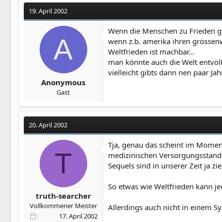
19. April 2002
Wenn die Menschen zu Frieden g
A
wenn z.b. amerika ihren grössenwa
Weltfrieden ist machbar...
man könnte auch die Welt entvöl
vielleicht gibts dann nen paar Ja
Anonymous
Gast
20. April 2002
Tja, genau das scheint im Momen
T
medizinischen Versorgungsstandar
Sequels sind in unserer Zeit ja zie
So etwas wie Weltfrieden kann jed
truth-searcher
Vollkommener Meister
Allerdings auch nicht in einem 
17. April 2002