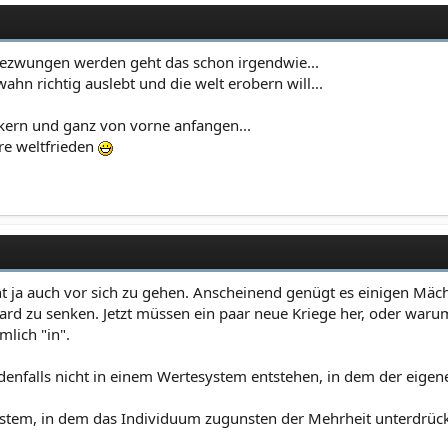
ezwungen werden geht das schon irgendwie...
hn richtig auslebt und die welt erobern will...
kern und ganz von vorne anfangen...
hre weltfrieden
t ja auch vor sich zu gehen. Anscheinend genügt es einigen Mäch
d zu senken. Jetzt müssen ein paar neue Kriege her, oder warum ni
mlich "in".
enfalls nicht in einem Wertesystem entstehen, in dem der eigene V
System, in dem das Individuum zugunsten der Mehrheit unterdrü