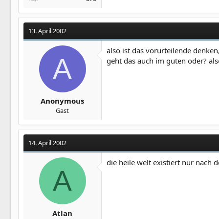
13. April 2002
also ist das vorurteilende denken
A
geht das auch im guten oder? also
Anonymous
Gast
14. April 2002
die heile welt existiert nur nach 
A
Atlan