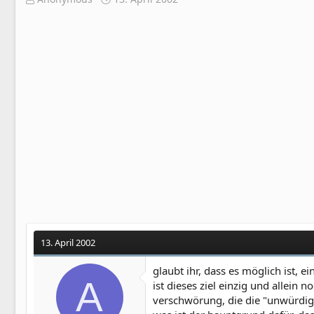
r
r
s
s
t
t
e
e
l
l
l
l
e
t
r
a
m
13. April 2002
glaubt ihr, dass es möglich ist, 
A
ist dieses ziel einzig und allein 
verschwörung, die die "unwürdige