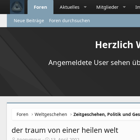
Foren
Aktuelles
Mitglieder
I
Neue Beiträge
Foren durchsuchen
Herzlich
Angemeldete User sehen übr
Foren
Weltgeschehen
Zeitgeschehen, Politik und Ges
der traum von einer heilen welt
E
E
Anonymous
13. April 2002