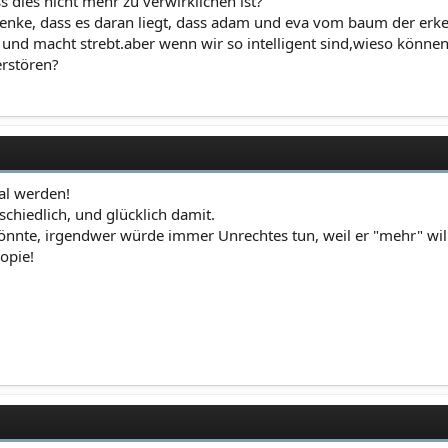
s dies nicht mehr zu verwirklichen ist?
 denke, dass es daran liegt, dass adam und eva vom baum der erken
und macht strebt.aber wenn wir so intelligent sind,wieso können
erstören?
al werden!
chiedlich, und glücklich damit.
önnte, irgendwer würde immer Unrechtes tun, weil er "mehr" will 
opie!