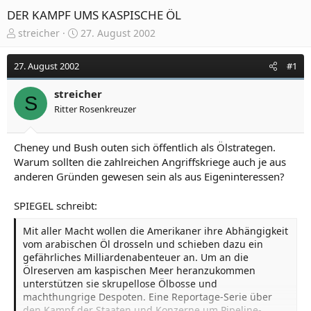
DER KAMPF UMS KASPISCHE ÖL
E
E
streicher
27. August 2002
r
r
s
s
27. August 2002
#1
t
t
e
e
streicher
l
l
S
Ritter Rosenkreuzer
l
l
e
t
r
a
Cheney und Bush outen sich öffentlich als Ölstrategen.
m
Warum sollten die zahlreichen Angriffskriege auch je aus
anderen Gründen gewesen sein als aus Eigeninteressen?
SPIEGEL schreibt:
Mit aller Macht wollen die Amerikaner ihre Abhängigkeit
vom arabischen Öl drosseln und schieben dazu ein
gefährliches Milliardenabenteuer an. Um an die
Ölreserven am kaspischen Meer heranzukommen
unterstützen sie skrupellose Ölbosse und
machthungrige Despoten. Eine Reportage-Serie über
den Kampf der Staaten und Konzerne um Pipeline-