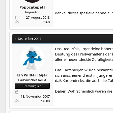
Popocatepetl
Inquisitor
denke, dieses spezielle henne-ei
27. August 2013
7.968
4. Dezember 2024
Das Bedürfnis, irgendeine höhere 
Deutung des Freßverhaltens der h
allerlei neuentdeckte Zufälligkei
Das Kartenlegen wurde bekanntlic
Ein wilder Jäger
sich anscheinend erst in jüngere
Barbarisches Relikt
daß Kartendecks, die auch die Za
Teammitglied
Daher: Wahrscheinlich waren die 
18. November 2007
23.000