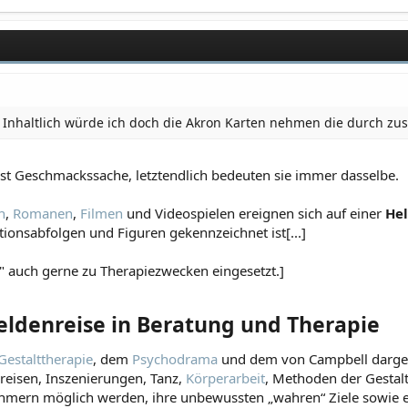
 Inhaltlich würde ich doch die Akron Karten nehmen die durch zus
st Geschmackssache, letztendlich bedeuten sie immer dasselbe.
n
,
Romanen
,
Filmen
und Videospielen ereignen sich auf einer
He
tionsabfolgen und Figuren gekennzeichnet ist[...]
" auch gerne zu Therapiezwecken eingesetzt.]
ldenreise in Beratung und Therapie​
Gestalttherapie
, dem
Psychodrama
und dem von Campbell dargest
reisen, Inszenierungen, Tanz,
Körperarbeit
, Methoden der Gestalt
ehmern möglich werden, ihre unbewussten „wahren“ Ziele sowie ei