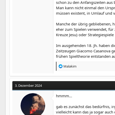
schon zu den Anfangszeiten aus bi
Man kann nicht einmal den Urspru
müssen existent, in Umlauf und v
Manche der übrig gebliebenen, his
eher zum Spielen verwendet, für 
Kreuze Jesu) oder Strategiespiele
Im ausgehenden 18. Jh. haben die
Zeitzeugen Giacomo Casanova ger
frühen Spieltheorie entstanden 
R
Malakim
e
a
k
t
3. Dezember 2024
i
o
hmmm...
n
e
gab es zunächst das bedürfnis, 
n
vielleicht kann das ja sogar auch
: