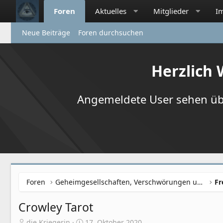
Foren
Aktuelles
Mitglieder
I
Neue Beiträge
Foren durchsuchen
Herzlich
Angemeldete User sehen übr
Foren
Geheimgesellschaften, Verschwörungen und NWO
Crowley Tarot
E
E
die Kriegerin
17. Oktober 2020