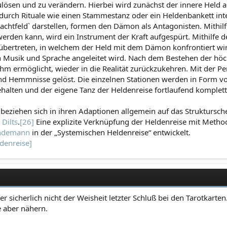
lösen und zu verändern. Hierbei wird zunächst der innere Held a
urch Rituale wie einen Stammestanz oder ein Heldenbankett intern
achtfeld` darstellen, formen den Dämon als Antagonisten. Mithilfe 
rden kann, wird ein Instrument der Kraft aufgespürt. Mithilfe de
übertreten, in welchem der Held mit dem Dämon konfrontiert wird
 Musik und Sprache angeleitet wird. Nach dem Bestehen der hö
hm ermöglicht, wieder in die Realität zurückzukehren. Mit der 
d Hemmnisse gelöst. Die einzelnen Stationen werden in Form von
halten und der eigene Tanz der Heldenreise fortlaufend kompletti
eziehen sich in ihren Adaptionen allgemein auf das Struktursch
 Dilts
.
[26]
Eine explizite Verknüpfung der Heldenreise mit Meth
indemann
in der „Systemischen Heldenreise“ entwickelt.
ldenreise]
er sicherlich nicht der Weisheit letzter Schluß bei den Tarotkarten
 aber nähern.