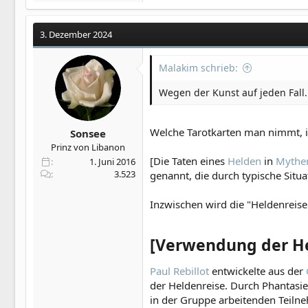
3. Dezember 2024
Malakim schrieb:
Wegen der Kunst auf jeden Fall.
Welche Tarotkarten man nimmt, i
Sonsee
Prinz von Libanon
[Die Taten eines
Helden
in
Mythe
1. Juni 2016
3.523
genannt, die durch typische Situa
Inzwischen wird die "Heldenreise
[Verwendung der He
Paul Rebillot
entwickelte aus der
der Heldenreise. Durch Phantasie
in der Gruppe arbeitenden Teiln