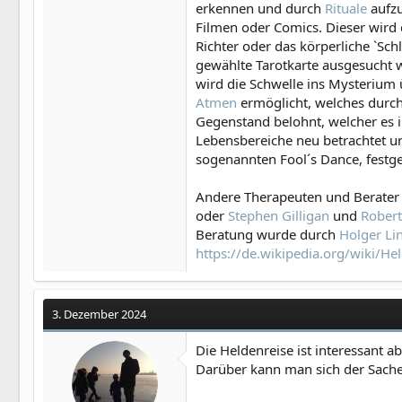
erkennen und durch
Rituale
aufzu
Filmen oder Comics. Dieser wird d
Richter oder das körperliche `Schl
gewählte Tarotkarte ausgesucht we
wird die Schwelle ins Mysterium 
Atmen
ermöglicht, welches durch
Gegenstand belohnt, welcher es i
Lebensbereiche neu betrachtet un
sogenannten Fool´s Dance, festge
Andere Therapeuten und Berater b
oder
Stephen Gilligan
und
Robert
Beratung wurde durch
Holger L
https://de.wikipedia.org/wiki/He
3. Dezember 2024
Die Heldenreise ist interessant ab
Darüber kann man sich der Sache