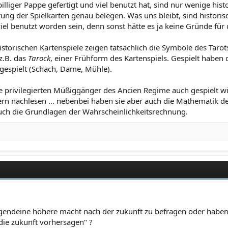
lliger Pappe gefertigt und viel benutzt hat, sind nur wenige histo
ng der Spielkarten genau belegen. Was uns bleibt, sind historis
iel benutzt worden sein, denn sonst hätte es ja keine Gründe für
torischen Kartenspiele zeigen tatsächlich die Symbole des Tarots 
z.B. das
Tarock
, einer Frühform des Kartenspiels. Gespielt haben
 gespielt (Schach, Dame, Mühle).
 privilegierten Müßiggänger des Ancien Regime auch gespielt wi
n nachlesen ... nebenbei haben sie aber auch die Mathematik de
auch die Grundlagen der Wahrscheinlichkeitsrechnung.
irgendeine höhere macht nach der zukunft zu befragen oder hab
 die zukunft vorhersagen" ?