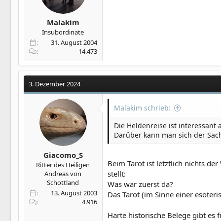
Malakim
Insubordinate
31. August 2004
14.473
3. Dezember 2024
Malakim schrieb:
Die Heldenreise ist interessant 
Darüber kann man sich der Sac
Giacomo_S
Beim Tarot ist letztlich nichts d
Ritter des Heiligen
stellt:
Andreas von
Schottland
Was war zuerst da?
13. August 2003
Das Tarot (im Sinne einer esoter
4.916
Harte historische Belege gibt es f