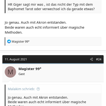
HR Giger sagt mir was , ist das nicht der Typ mit dem
Baphomet Tarot oder verwechsel ich da gerade etwas?
Jo genau. Auch mit Akron entstanden.
Beide waren auch echt informiert über magische
Methoden.
R
Magister 99°
e
a
k
t
11. August 2021
#24
i
o
Magister 99°
M
n
Gast
e
n
:
Malakim schrieb:
Jo genau. Auch mit Akron entstanden.
Beide waren auch echt informiert über magische