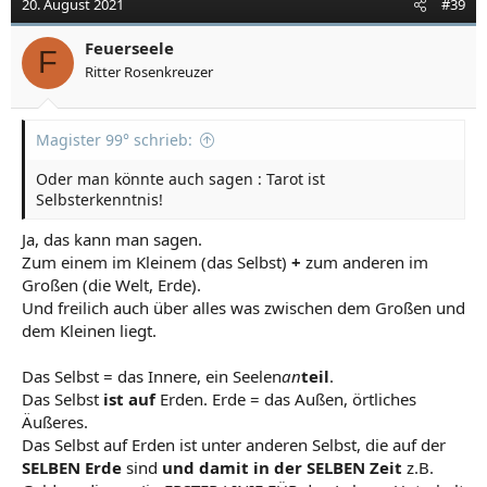
20. August 2021
#39
i
o
Feuerseele
F
n
Ritter Rosenkreuzer
e
n
:
Magister 99° schrieb:
Oder man könnte auch sagen : Tarot ist
Selbsterkenntnis!
Ja, das kann man sagen.
Zum einem im Kleinem (das Selbst)
+
zum anderen im
Großen (die Welt, Erde).
Und freilich auch über alles was zwischen dem Großen und
dem Kleinen liegt.
Das Selbst = das Innere, ein Seelen
an
teil
.
Das Selbst
ist auf
Erden. Erde = das Außen, örtliches
Äußeres.
Das Selbst auf Erden ist unter anderen Selbst, die auf der
SELBEN Erde
sind
und damit in der SELBEN Zeit
z.B.