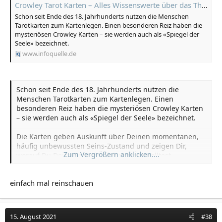
Crowley Tarot Karten – Alles Wissenswerte über das Thoth Tarot Deck
Schon seit Ende des 18. Jahrhunderts nutzen die Menschen
Tarotkarten zum Kartenlegen. Einen besonderen Reiz haben die
mysteriösen Crowley Karten – sie werden auch als «Spiegel der
Seele» bezeichnet.
www.infoquelle.de
Schon seit Ende des 18. Jahrhunderts nutzen die
Menschen Tarotkarten zum Kartenlegen. Einen
besonderen Reiz haben die mysteriösen Crowley Karten
– sie werden auch als «Spiegel der Seele» bezeichnet.
Die Karten geben Auskunft über Deinen momentanen,
häufig unbewussten Seins-Zustand und zeigen Dir,
Zum Vergrößern anklicken....
worauf Du Deine Energien fokussieren solltest.
Doch was genau hat es mit diesen Tarotkarten auf sich
einfach mal reinschauen
und woher kommen sie? Wer war Aleister Crowley, für
welche Fragen eignet sich das Thoth-Tarot-Deck und was
bedeuten die Karten im Einzelnen?
15. August 2021
#38
Fragen über Fragen, aber keine Sorge – wir erklären Dir