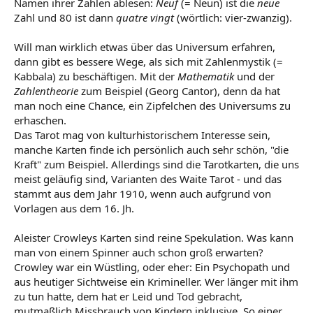
Namen ihrer Zahlen ablesen:
Neuf
(= Neun) ist die
neue
Zahl und 80 ist dann
quatre vingt
(wörtlich: vier-zwanzig).
Will man wirklich etwas über das Universum erfahren,
dann gibt es bessere Wege, als sich mit Zahlenmystik (=
Kabbala) zu beschäftigen. Mit der
Mathematik
und der
Zahlentheorie
zum Beispiel (Georg Cantor), denn da hat
man noch eine Chance, ein Zipfelchen des Universums zu
erhaschen.
Das Tarot mag von kulturhistorischem Interesse sein,
manche Karten finde ich persönlich auch sehr schön, "die
Kraft" zum Beispiel. Allerdings sind die Tarotkarten, die uns
meist geläufig sind, Varianten des Waite Tarot - und das
stammt aus dem Jahr 1910, wenn auch aufgrund von
Vorlagen aus dem 16. Jh.
Aleister Crowleys Karten sind reine Spekulation. Was kann
man von einem Spinner auch schon groß erwarten?
Crowley war ein Wüstling, oder eher: Ein Psychopath und
aus heutiger Sichtweise ein Krimineller. Wer länger mit ihm
zu tun hatte, dem hat er Leid und Tod gebracht,
mutmaßlich Missbrauch von Kindern inklusive. So einer