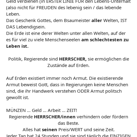
Geld verdienen (in ERSTER LINIE FÜR den Lebens-Unterhalt
(also nicht für FREUDEN des lebenig sein / das lebende
Leben.
Das Geschenk Gottes, dem Bsaumeister
aller
Welten, IST
DAS Lebendigsein.
Die Erde ist eine derer Welten unter allen Welten, auf der
es für viel zu viele Menschenseelen
am schlechtesten zu
Leben ist.
Politik, Regierende sind
HERRSCHER,
sie ermöglichen die
Zustände auf Erden.​
Auf Erden existiert immer noch Armut. Die existierende
Armut beweist Gott, dass in Regierungen keine Menschen
sind, die ihr Handwerk verstehen ODER Armut politsch
gewollt ist.
MÜNZEN ... Geld ... Arbeit ... ZEIT!
Regierende
HERRSCHER/innen
verhindern oder fördern
das Beste.
Alles hat
seinen
Preis/WERT und seine Zeit.
Jeder Tag hat 24 Stunden und sie sind täglich die EINZIGEN