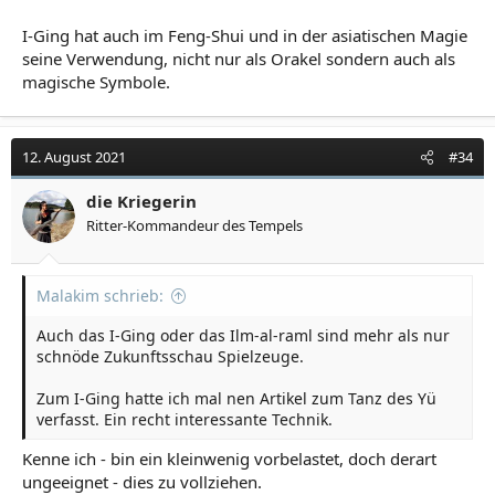
Im Horoskop sind die Planeten in einer bestimmten Stellung
oder beeinflussen laufend das Dasein. Durch Wahl der Karten
I-Ging hat auch im Feng-Shui und in der asiatischen Magie
kann man ihren Impuls unabhängig vom Horoskop
seine Verwendung, nicht nur als Orakel sondern auch als
anjochen.
magische Symbole.
schuledesrades.org
Schule des Rades :: Arnold Keyserling :: Das magische Rad Zentralasiens :: Meisterspiel | Kreuz Karten
12. August 2021
#34
Die geometrische Intuition, das Rad als komplexe Darstellung
aller Verhältnisse der ebenen Geometrie, ist imstande eine
klare Anschauung zu vermitteln. Geometrische Wahrheiten
die Kriegerin
sind unmittelbar evident.
Ritter-Kommandeur des Tempels
schuledesrades.org
Schule des Rades :: Arnold Keyserling :: Das magische Rad Zentralasiens :: Meisterspiel | Herz Karten
Malakim schrieb:
Fühlen ist Teilhabe an der Liebe, die Entfaltung des Selbst,
dessen Sehnsucht sich auf Befreiung und Erlösung richtet.
Auch das I-Ging oder das Ilm-al-raml sind mehr als nur
schnöde Zukunftsschau Spielzeuge.
schuledesrades.org
Zum I-Ging hatte ich mal nen Artikel zum Tanz des Yü
Schule des Rades :: Arnold Keyserling :: Das magische Rad Zentralasiens :: Meisterspiel | Pik Karten
verfasst. Ein recht interessante Technik.
Die Stimme der Offenbarung verstummt nie. Sie ist jedem
zugänglich, dessen Ich die Leere des Gewahrseins erreicht.
Kenne ich - bin ein kleinwenig vorbelastet, doch derart
Sie kommt aus dem Osten, wo der Himmel aufgeht, bringt
ungeeignet - dies zu vollziehen.
Licht und Erleuchtung, Weisung aus dem Feuer.