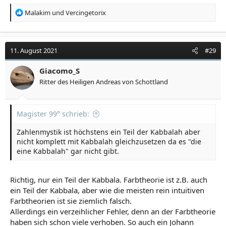
R
Malakim
und
Vercingetorix
e
a
k
t
11. August 2021
#29
i
o
Giacomo_S
n
Ritter des Heiligen Andreas von Schottland
e
n
:
Magister 99° schrieb:
Zahlenmystik ist höchstens ein Teil der Kabbalah aber
nicht komplett mit Kabbalah gleichzusetzen da es "die
eine Kabbalah" gar nicht gibt.
Richtig, nur ein Teil der Kabbala. Farbtheorie ist z.B. auch
ein Teil der Kabbala, aber wie die meisten rein intuitiven
Farbtheorien ist sie ziemlich falsch.
Allerdings ein verzeihlicher Fehler, denn an der Farbtheorie
haben sich schon viele verhoben. So auch ein Johann