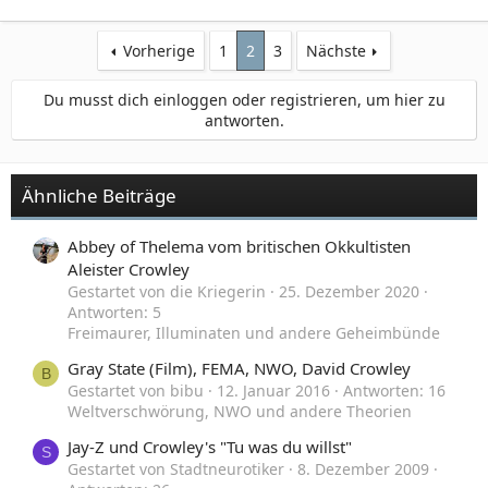
Vorherige
1
2
3
Nächste
Du musst dich einloggen oder registrieren, um hier zu
antworten.
Ähnliche Beiträge
Abbey of Thelema vom britischen Okkultisten
Aleister Crowley
Gestartet von die Kriegerin
25. Dezember 2020
Antworten: 5
Freimaurer, Illuminaten und andere Geheimbünde
Gray State (Film), FEMA, NWO, David Crowley
B
Gestartet von bibu
12. Januar 2016
Antworten: 16
Weltverschwörung, NWO und andere Theorien
Jay-Z und Crowley's "Tu was du willst"
S
Gestartet von Stadtneurotiker
8. Dezember 2009