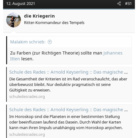
t
12. August 2021
#31
i
o
die Kriegerin
n
Ritter-Kommandeur des Tempels
e
n
:
Malakim schrieb:
Zu Farben (zur Richtigen Theorie) sollte man
Johannes
Itten
lesen.
Schule des Rades :: Arnold Keyserling :: Das magische Rad Zentralasiens :: Meisterspiel | Gesetze
Die Gesamtheit der Kriterien ist im Rad veranschaulicht, das aber
überbewusst bleibt. Nur deduktiv pragmatisch ist seine
Gültigkeit zu erweisen.
schuledesrades.org
Schule des Rades :: Arnold Keyserling :: Das magische Rad Zentralasiens :: Meisterspiel | Karo Karten
Im Horoskop sind die Planeten in einer bestimmten Stellung
oder beeinflussen laufend das Dasein. Durch Wahl der Karten
kann man ihren Impuls unabhängig vom Horoskop anjochen.
schuledesrades.org