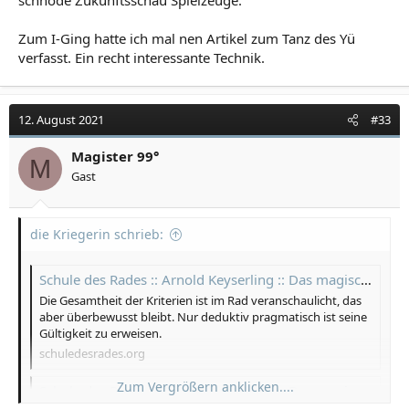
schnöde Zukunftsschau Spielzeuge.
Zum I-Ging hatte ich mal nen Artikel zum Tanz des Yü
verfasst. Ein recht interessante Technik.
12. August 2021
#33
Magister 99°
M
Gast
die Kriegerin schrieb:
Schule des Rades :: Arnold Keyserling :: Das magische Rad Zentralasiens :: Meisterspiel | Gesetze
Die Gesamtheit der Kriterien ist im Rad veranschaulicht, das
aber überbewusst bleibt. Nur deduktiv pragmatisch ist seine
Gültigkeit zu erweisen.
schuledesrades.org
Zum Vergrößern anklicken....
Schule des Rades :: Arnold Keyserling :: Das magische Rad Zentralasiens :: Meisterspiel | Karo Karten