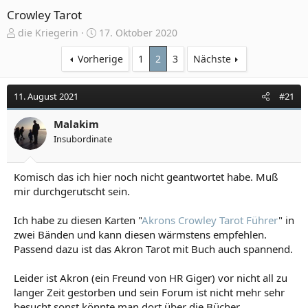
Crowley Tarot
E
E
die Kriegerin
17. Oktober 2020
r
r
s
s
Vorherige
1
2
3
Nächste
t
t
e
e
11. August 2021
#21
l
l
l
l
e
Malakim
t
r
a
Insubordinate
m
Komisch das ich hier noch nicht geantwortet habe. Muß
mir durchgerutscht sein.
Ich habe zu diesen Karten "
Akrons Crowley Tarot Führer
" in
zwei Bänden und kann diesen wärmstens empfehlen.
Passend dazu ist das Akron Tarot mit Buch auch spannend.
Leider ist Akron (ein Freund von HR Giger) vor nicht all zu
langer Zeit gestorben und sein Forum ist nicht mehr sehr
besucht sonst könnte man dort über die Bücher