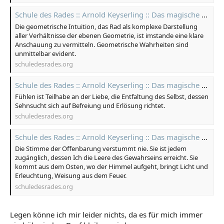
Schule des Rades :: Arnold Keyserling :: Das magische Rad Zentralasiens :: Meisterspiel | Kreuz Karten
Die geometrische Intuition, das Rad als komplexe Darstellung
aller Verhältnisse der ebenen Geometrie, ist imstande eine klare
Anschauung zu vermitteln. Geometrische Wahrheiten sind
unmittelbar evident.
schuledesrades.org
Schule des Rades :: Arnold Keyserling :: Das magische Rad Zentralasiens :: Meisterspiel | Herz Karten
Fühlen ist Teilhabe an der Liebe, die Entfaltung des Selbst, dessen
Sehnsucht sich auf Befreiung und Erlösung richtet.
schuledesrades.org
Schule des Rades :: Arnold Keyserling :: Das magische Rad Zentralasiens :: Meisterspiel | Pik Karten
Die Stimme der Offenbarung verstummt nie. Sie ist jedem
zugänglich, dessen Ich die Leere des Gewahrseins erreicht. Sie
kommt aus dem Osten, wo der Himmel aufgeht, bringt Licht und
Erleuchtung, Weisung aus dem Feuer.
schuledesrades.org
Legen könne ich mir leider nichts, da es für mich immer