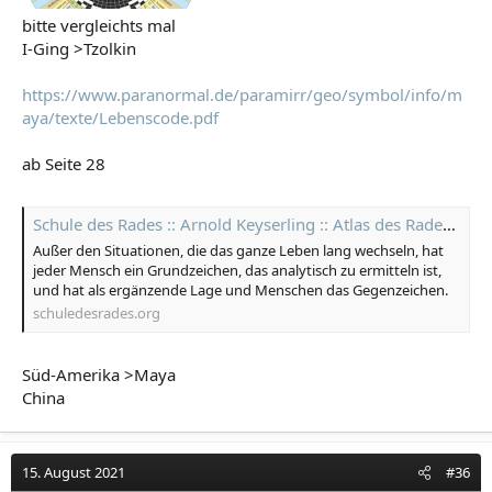
bitte vergleichts mal
I-Ging >Tzolkin
https://www.paranormal.de/paramirr/geo/symbol/info/m
aya/texte/Lebenscode.pdf
ab Seite 28
Schule des Rades :: Arnold Keyserling :: Atlas des Rades :: I Ging | Hexagramm - Die Wege im I Ging
Außer den Situationen, die das ganze Leben lang wechseln, hat
jeder Mensch ein Grundzeichen, das analytisch zu ermitteln ist,
und hat als ergänzende Lage und Menschen das Gegenzeichen.
schuledesrades.org
Süd-Amerika >Maya
China
15. August 2021
#36