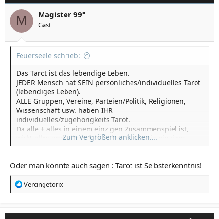
alles Wissenswerte über die Crowley Karten.
Magister 99°
M
Gast
Feuerseele schrieb:
Das Tarot ist das lebendige Leben.
JEDER Mensch hat SEIN persönliches/individuelles Tarot
(lebendiges Leben).
ALLE Gruppen, Vereine, Parteien/Politik, Religionen,
Wissenschaft usw. haben IHR
individuelles/zugehörigkeits Tarot.
Da alle + alles in einem einzigen Zusammenspiel ist,
Zum Vergrößern anklicken....
wirkt alles und alle aufeinander ein als ein einziges
großes und ganzes Tarot.
Oder man könnte auch sagen : Tarot ist Selbsterkenntnis!
R
Vercingetorix
e
a
k
t