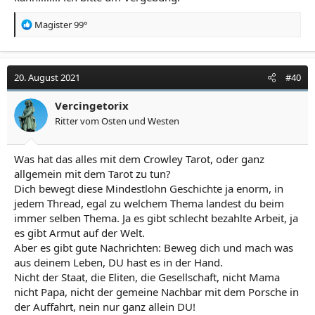
R
Magister 99°
e
a
k
t
20. August 2021
#40
i
o
Vercingetorix
n
Ritter vom Osten und Westen
e
n
:
Was hat das alles mit dem Crowley Tarot, oder ganz
allgemein mit dem Tarot zu tun?
Dich bewegt diese Mindestlohn Geschichte ja enorm, in
jedem Thread, egal zu welchem Thema landest du beim
immer selben Thema. Ja es gibt schlecht bezahlte Arbeit, ja
es gibt Armut auf der Welt.
Aber es gibt gute Nachrichten: Beweg dich und mach was
aus deinem Leben, DU hast es in der Hand.
Nicht der Staat, die Eliten, die Gesellschaft, nicht Mama
nicht Papa, nicht der gemeine Nachbar mit dem Porsche in
der Auffahrt, nein nur ganz allein DU!