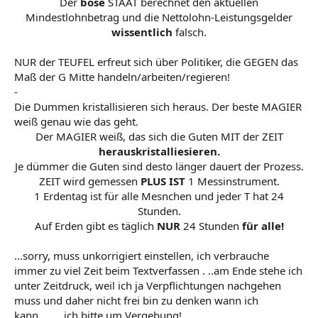
Der
böse
STAAT berechnet den aktuellen
Mindestlohnbetrag und die Nettolohn-Leistungsgelder
wissentlich
falsch.
NUR der TEUFEL erfreut sich über Politiker, die GEGEN das
Maß der G Mitte handeln/arbeiten/regieren!
-
Die Dummen kristallisieren sich heraus. Der beste MAGIER
weiß genau wie das geht.
Der MAGIER weiß, das sich die Guten MIT der ZEIT
herauskristalliesieren.
Je dümmer die Guten sind desto länger dauert der Prozess.
ZEIT wird gemessen
PLUS IST
1 Messinstrument.
1 Erdentag ist für alle Mesnchen und jeder T hat 24
Stunden.
Auf Erden gibt es täglich
NUR
24 Stunden
für alle!
...sorry, muss unkorrigiert einstellen, ich verbrauche
immer zu viel Zeit beim Textverfassen . ..am Ende stehe ich
unter Zeitdruck, weil ich ja Verpflichtungen nachgehen
muss und daher nicht frei bin zu denken wann ich
kann........ ich bitte um Vergebung!