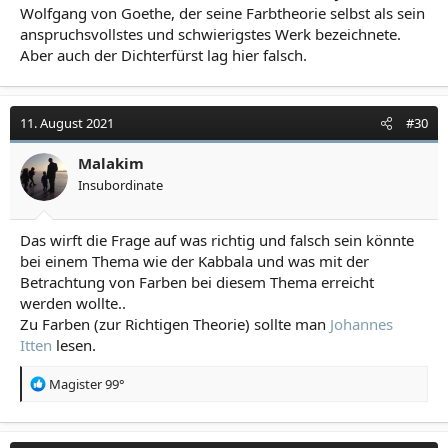
Wolfgang von Goethe, der seine Farbtheorie selbst als sein
anspruchsvollstes und schwierigstes Werk bezeichnete.
Aber auch der Dichterfürst lag hier falsch.
11. August 2021
#30
Malakim
Insubordinate
Das wirft die Frage auf was richtig und falsch sein könnte
bei einem Thema wie der Kabbala und was mit der
Betrachtung von Farben bei diesem Thema erreicht
werden wollte..
Zu Farben (zur Richtigen Theorie) sollte man
Johannes
Itten
lesen.
R
Magister 99°
e
a
k