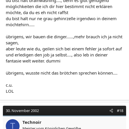
du bist halt brainwashing...., denn es gibt genügend
möglichkeiten die ich dir hier bestimmt nicht erklären
möchte, da du es eh nicht raffst
du bist halt nur ne grau gehinrzelle irgendwo in deinem
möchtehirn.....
übrigens, wir bauen die dinger......,mehr brauch ich ja nicht
sagen,
aber leute wie du, geilen sich bei einem fehler ja sofort auf
und erledigen den job ja selbst...., also leb in deiner
fantasie welt weiter. dummi
übrigens, wusste nicht das brötchen sprechen können....
c.u.
LOL
30. November 2002
#18
Technoir
T
Meister vom Königlichen Gewölbe