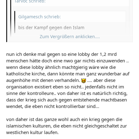
Tarvoc schrieb:
Gilgamesch schrieb:
bis der Kampf gegen den Islam
Zum Vergrößern anklicken....
Es ist kein Kampf gegen den Islam. Es ist vielmehr
ein Kampf, der die Machtposition USA u.A. durch
Zum Vergrößern anklicken....
nun ich denke mal gegen so eine lobby der 1,2 mrd
Kontrolle des Öls langfristig erhalten und ausbauen
menschen hätte doch eine nwo gar nichts einzuwenden ..
soll.
wenn diese lobby ähnlich machtgierig wäre wie die
Zum Vergrößern anklicken....
Du bist ein dreamer, Tarvoc! Es ist auch ein kampf gegen
katholische kirche, dann könnte man ganz wunderbar auf
den Islam. Man verhindert , das sich der Isalm ähnlich
augenhöhe mit denen verhandeln.
.... aber diese
der Katholischen Kirche organisiert und eine
organisation existiert eben so nicht.. jedenfalls nicht im
Machtposition aufbaut. Man bedenke, das über 1,2 Mrd
Moslems auf dieser Welt leben und fast alle sind
sinne der kontrolleure.. von daher ist es natürlich richtig,
zerstritten oder werden gegeneinander aufgehetzt. Man
dass der krieg sich auch gegen entstehende machtbasen
stelle sich die Lobby vor, die diese 1,2Mrd Menschen
wendet, die eben nicht kontrollierbar sind...
vertreten würde. Eine sehr Mächtige Gruppe wäre sie.
von daher ist das ganze wohl auch ein krieg gegen die
Und diese Lobby versuchen bestimmte Gruppen
islamischen kulturen, die eben nicht gleichgeschaltet zur
aufzubauen, um in einer alternativen Welt zur NWO zu
westlichen kultur laufen.
leben.