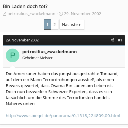
Bin Laden doch tot?
E
E
petrosilius_zwackelmann
29. November 2002
r
r
s
s
1
2
Nächste
t
t
e
e
29. November 2002
#1
l
l
l
l
e
petrosilius_zwackelmann
t
P
r
a
Geheimer Meister
m
Die Amerikaner haben das jüngst ausgestrahlte Tonband,
auf dem ein Mann Terrordrohungen ausstieß, als einen
Beweis gewertet, dass Osama Bin Laden am Leben ist.
Doch nun bezweifeln Schweizer Experten, dass es sich
tatsächlich um die Stimme des Terrorfürsten handelt.
Näheres unter:
http://www.spiegel.de/panorama/0,1518,224809,00.html