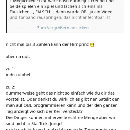
1.Möglichkeit : OBL wäre Bush dubbeljus Freund und
beide spielen ein Spiel und lachen sich eins ins
Fäustchen..., FALSCH..., dann würde OBL ja ein Video
und Tonband rausbringen, das nicht anfechtbar ist
Zum Vergrößern anklicken....
2. OBL ist nicht aufzuspüren...: ich bitte euch, bei der
modernsten Technik?
Satelitten, etc, ist es nicht möglich diesen Menschen zu
nicht mal bis 3 Zählen kann der Hirnprinz
finden?
3. OBL gibt es überhaupt nicht und auch nicht die Al-
aber na gut:
Quida...., ist es nicht Komisch..., sobald es irgendwo auf
der Welt ein Anschlag gibt, schießen plötzlich Sprüche,
zu 1:
es, die, diejenigen, derjenige symphatisieren mit der Al-
indiskutabel
Quida, gehören zur Al-Quida, haben beziehungen zu
OBL, ,etc etc....
zu 2:
will man uns evtl. Schocken???, gutes Beispiel :
dummerweise geht das nicht so einfach wie du dir das
Anschläge vorgestern in Kenia...., 2 Std. später kommt
vorstellst. Oder denkst du wirklich es gibt nen Satelit den
die Nachricht, ,Anschlag trägt die Handschrift der Al-
man auf OBL programmieren kann und der den ganzen
Quida....., 2 Tage später hört man gar nichts mehr von
der OBL Clique und spricht nur noch von einem
Tag anzeigt wo sich der Kerl versteckt?
durchgenkallten Mullah aus Kenia....., ,das alles ist
Die Dinger können mitlerweile echt ne Menge aber wir
einfaches Brainwashing.....
sind nicht in StarTrek, Junge!
mach dich bitte erst mal schlau wie die Topographie im