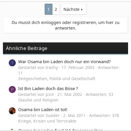
1
2
Nächste
Du musst dich einloggen oder registrieren, um hier zu
antworten.
Ähnliche Beiträge
War Osama bin Laden doch nur ein Vorwand?
T
Gestartet von trashy
17. Februar 2003
Antworten:
11
Zeitgeschehen, Politik und Gesellschaft
Ist Bin Laden doch das Böse ?
P
Gestartet von psst
21. Mai 2002
Antworten: 53
Glaube und Religion
Osama bin Laden ist tot!
Gestartet von Sueder
2. Mai 2011
Antworten: 378
Kriege, Krisen und Terrorakte
Osama bin Laden für 9/11 freigesprochen