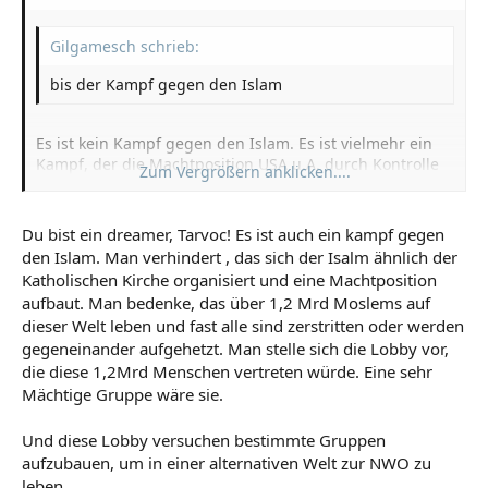
Gilgamesch schrieb:
bis der Kampf gegen den Islam
Es ist kein Kampf gegen den Islam. Es ist vielmehr ein
Kampf, der die Machtposition USA u.A. durch Kontrolle
Zum Vergrößern anklicken....
des Öls langfristig erhalten und ausbauen soll.
Zum Vergrößern anklicken....
Du bist ein dreamer, Tarvoc! Es ist auch ein kampf gegen
den Islam. Man verhindert , das sich der Isalm ähnlich der
Katholischen Kirche organisiert und eine Machtposition
aufbaut. Man bedenke, das über 1,2 Mrd Moslems auf
dieser Welt leben und fast alle sind zerstritten oder werden
gegeneinander aufgehetzt. Man stelle sich die Lobby vor,
die diese 1,2Mrd Menschen vertreten würde. Eine sehr
Mächtige Gruppe wäre sie.
Und diese Lobby versuchen bestimmte Gruppen
aufzubauen, um in einer alternativen Welt zur NWO zu
leben.