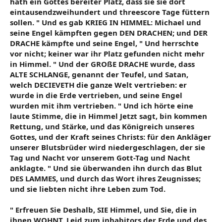
hath ein Gottes bereiter Platz, dass sie sie dort
eintausendzweihundert und threescore Tage füttern
sollen. " Und es gab KRIEG IN HIMMEL: Michael und
seine Engel kämpften gegen DEN DRACHEN; und DER
DRACHE kämpfte und seine Engel, " Und herrschte
vor nicht; keiner war ihr Platz gefunden nicht mehr
in Himmel. " Und der GROßE DRACHE wurde, dass
ALTE SCHLANGE, genannt der Teufel, und Satan,
welch DECIEVETH die ganze Welt vertrieben: er
wurde in die Erde vertrieben, und seine Engel
wurden mit ihm vertrieben. " Und ich hörte eine
laute Stimme, die in Himmel Jetzt sagt, bin kommen
Rettung, und Stärke, und das Königreich unseres
Gottes, und der Kraft seines Christs: für den Ankläger
unserer Blutsbrüder wird niedergeschlagen, der sie
Tag und Nacht vor unserem Gott-Tag und Nacht
anklagte. " Und sie überwanden ihn durch das Blut
DES LAMMES, und durch das Wort ihres Zeugnisses;
und sie liebten nicht ihre Leben zum Tod.
" Erfreuen Sie Deshalb, SIE Himmel, und Sie, die in
ihnen WOHNT. Leid zum inhabitors der Erde und des