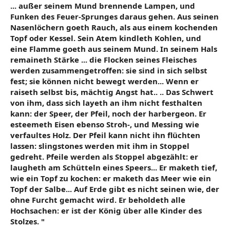
... außer seinem Mund brennende Lampen, und
Funken des Feuer-Sprunges daraus gehen. Aus seinen
Nasenlöchern goeth Rauch, als aus einem kochenden
Topf oder Kessel. Sein Atem kindleth Kohlen, und
eine Flamme goeth aus seinem Mund. In seinem Hals
remaineth Stärke ... die Flocken seines Fleisches
werden zusammengetroffen: sie sind in sich selbst
fest; sie können nicht bewegt werden... Wenn er
raiseth selbst bis, mächtig Angst hat.. .. Das Schwert
von ihm, dass sich layeth an ihm nicht festhalten
kann: der Speer, der Pfeil, noch der harbergeon. Er
esteemeth Eisen ebenso Stroh-, und Messing wie
verfaultes Holz. Der Pfeil kann nicht ihn flüchten
lassen: slingstones werden mit ihm in Stoppel
gedreht. Pfeile werden als Stoppel abgezählt: er
laugheth am Schütteln eines Speers... Er maketh tief,
wie ein Topf zu kochen: er maketh das Meer wie ein
Topf der Salbe... Auf Erde gibt es nicht seinen wie, der
ohne Furcht gemacht wird. Er beholdeth alle
Hochsachen: er ist der König über alle Kinder des
Stolzes. "