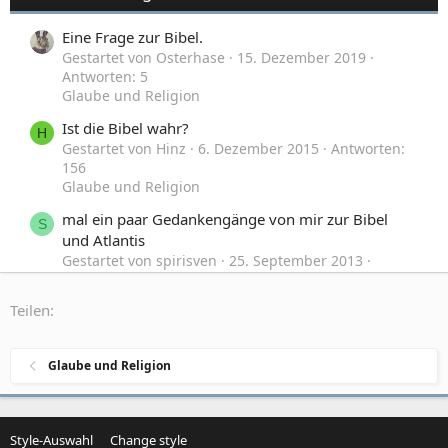
Eine Frage zur Bibel.
Gestartet von Osterhase
15. Dezember 2019
Antworten: 5
Glaube und Religion
Ist die Bibel wahr?
H
Gestartet von Hinz
6. Dezember 2015
Antworten:
156
Glaube und Religion
mal ein paar Gedankengänge von mir zur Bibel
S
und Atlantis
Gestartet von spirisven
25. September 2013
Antworten: 6
Philosophisches und Grundsätzliches
Teilen:
Frage: zum geheimen Teil der Bibel, der unter
J
Verschluss sein soll.
Glaube und Religion
Gestartet von johannis
17. Dezember 2012
Antworten: 33
Glaube und Religion
Style-Auswahl
Change style