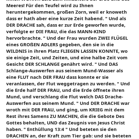
Meeres! Für den Teufel wird zu Ihnen
heruntergekommen, großen Zorn, weil er knoweth
dass er hath aber eine kurze Zeit habend. " Und als
DER DRACHE sah, dass er zur Erde geworfen wurde,
verfolgte er DIE FRAU, die das MANN-KIND
hervorbrachte. " Und der Frau wurden ZWEI FLÜGEL
eines GROßEN ADLERS gegeben, den sie in die
WILDNIS in ihren Platz FLIEGEN LASSEN KONNTE, wo
sie einige Zeit, und Zeiten, und eine halbe Zeit vom
Gesicht DER SCHLANGE genährt wird. " Und DAS
Schlange-Auswerfen aus seinem Mund-Wasser als
eine FLUT nach DER FRAU dass konnte er sie
veranlassen, der Flut weggetragen zu werden. " Und
die Erde half DER FRAU, und die Erde öffnete ihren
Mund, und verschlang die Flut welch DAS Drache-
Auswerfen aus seinem Mund. " Und DER DRACHE war
wroth mit DER FRAU, und ging, um KRIEG mit dem
Rest ihres Samens ZU MACHEN, die die Gebote Des
Gottes behalten, UND das Zeugnis von Jesus Christ
haben. " Enthüllung 13:4 " Und beteten sie den
DRACHEN an, der Kraft zum Tier gab: und sie beteten