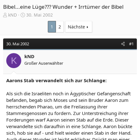
Bibel...eine Lüge??? Wunder + Irrtümer der Bibel
E
E
kND
30. Mai 2002
r
r
s
s
1
2
Nächste
t
t
e
e
30. Mai 2002
#1
l
l
l
l
e
kND
t
K
r
a
Großer Auserwählter
m
Aarons Stab verwandelt sich zur Schlange:
Als sich die Israeliten noch in Ägyptischer Gefangenschaft
befanden, begab sich Moses und sein Bruder Aaron zum
herrschenden Pharao, um die Freilassung ihrer
Stammesgenossen zu fordern. Zur Unterstreichung ihrer
Forderungen warf Aaron seinen Stab auf die Erde. Dieser
verwandelte sich daraufhin in eine Schlange. Aaron bückte
sich, hob sie auf - und hielt wieder einen Stab in der Hand.
Auch dieses Wunder ist leicht erklärbar. Drückt man einer