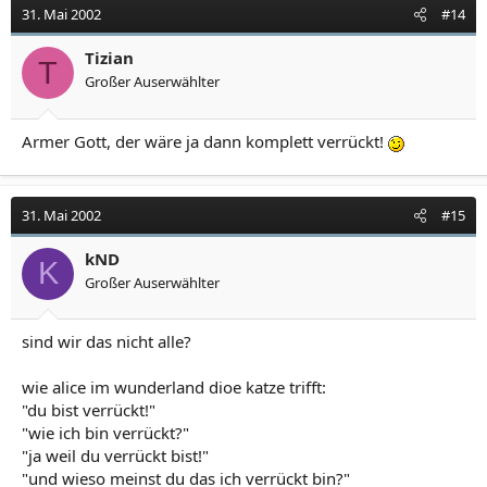
31. Mai 2002
#14
Tizian
T
Großer Auserwählter
Armer Gott, der wäre ja dann komplett verrückt!
31. Mai 2002
#15
kND
K
Großer Auserwählter
sind wir das nicht alle?
wie alice im wunderland dioe katze trifft:
"du bist verrückt!"
"wie ich bin verrückt?"
"ja weil du verrückt bist!"
"und wieso meinst du das ich verrückt bin?"