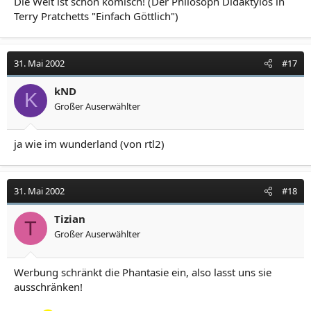
Die Welt ist schon komisch! (Der Philosoph Didaktylos in
Terry Pratchetts "Einfach Göttlich")
31. Mai 2002
#17
kND
K
Großer Auserwählter
ja wie im wunderland (von rtl2)
31. Mai 2002
#18
Tizian
T
Großer Auserwählter
Werbung schränkt die Phantasie ein, also lasst uns sie
ausschränken!