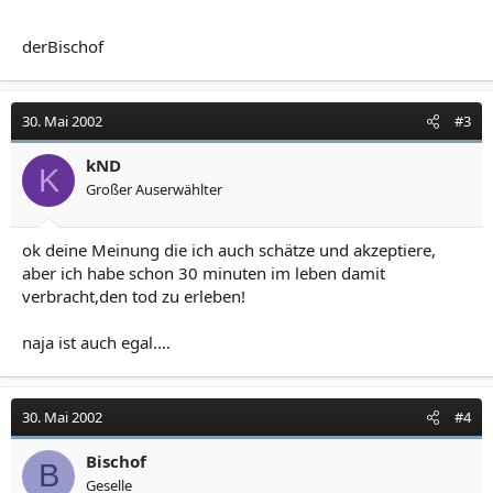
derBischof
30. Mai 2002
#3
kND
K
Großer Auserwählter
ok deine Meinung die ich auch schätze und akzeptiere,
aber ich habe schon 30 minuten im leben damit
verbracht,den tod zu erleben!
naja ist auch egal....
30. Mai 2002
#4
Bischof
B
Geselle