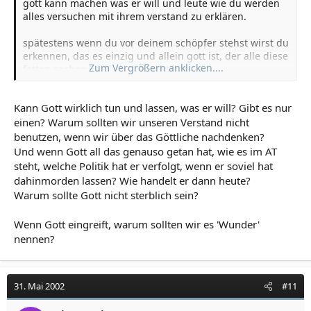
gott kann machen was er will und leute wie du werden
alles versuchen mit ihrem verstand zu erklären.
spätestens wenn du vor deinem schöpfer stehst wirst du
erkennen, das es einzig und allein gott ist, der alle diese
Zum Vergrößern anklicken....
fetten sachen wirklich gemacht hat.
ich will dich nicht überzeugen und angreifen, ich hab
Kann Gott wirklich tun und lassen, was er will? Gibt es nur
das nur grad gelesen und wollte meinen senf
einen? Warum sollten wir unseren Verstand nicht
dazugeben.
benutzen, wenn wir über das Göttliche nachdenken?
wer nicht glauben will, dem kann alles passieren und er
Und wenn Gott all das genauso getan hat, wie es im AT
findet immer eine erklärung.
steht, welche Politik hat er verfolgt, wenn er soviel hat
dahinmorden lassen? Wie handelt er dann heute?
Warum sollte Gott nicht sterblich sein?
derBischof
Wenn Gott eingreift, warum sollten wir es 'Wunder'
nennen?
31. Mai 2002
#11