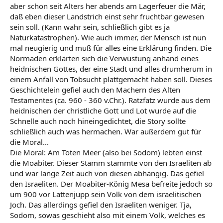
aber schon seit Alters her abends am Lagerfeuer die Mär,
daß eben dieser Landstrich einst sehr fruchtbar gewesen
sein soll. (Kann wahr sein, schließlich gibt es ja
Naturkatastrophen). Wie auch immer, der Mensch ist nun
mal neugierig und muß für alles eine Erklärung finden. Die
Normaden erklärten sich die Verwüstung anhand eines
heidnischen Gottes, der eine Stadt und alles drumherum in
einem Anfall von Tobsucht plattgemacht haben soll. Dieses
Geschichtelein gefiel auch den Machern des Alten
Testamentes (ca. 960 - 360 v.Chr.). Ratzfatz wurde aus dem
heidnischen der christliche Gott und Lot wurde auf die
Schnelle auch noch hineingedichtet, die Story sollte
schließlich auch was hermachen. War außerdem gut für
die Moral...
Die Moral: Am Toten Meer (also bei Sodom) lebten einst
die Moabiter. Dieser Stamm stammte von den Israeliten ab
und war lange Zeit auch von diesen abhängig. Das gefiel
den Israeliten. Der Moabiter-König Mesa befreite jedoch so
um 900 vor Lattenjupp sein Volk von dem israelitischen
Joch. Das allerdings gefiel den Israeliten weniger. Tja,
Sodom, sowas geschieht also mit einem Volk, welches es