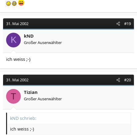
31. Mai 2002
#19
kND
K
Großer Auserwählter
ich weiss ;-)
31. Mai 2002
#20
Tizian
T
Großer Auserwählter
kND schrieb:
ich weiss ;-)