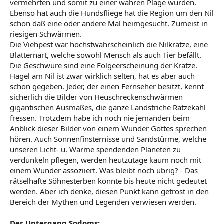
vermehrten und somit zu einer wahren Plage wurden.
Ebenso hat auch die Hundsfliege hat die Region um den Nil
schon daß eine oder andere Mal heimgesucht. Zumeist in
riesigen Schwärmen.
Die Viehpest war höchstwahrscheinlich die Nilkrätze, eine
Blatternart, welche sowohl Mensch als auch Tier befällt.
Die Geschwüre sind eine Folgeerscheinung der Krätze.
Hagel am Nil ist zwar wirklich selten, hat es aber auch
schon gegeben. Jeder, der einen Fernseher besitzt, kennt
sicherlich die Bilder von Heuschreckenschwärmen
gigantischen Ausmaßes, die ganze Landstriche Ratzekahl
fressen. Trotzdem habe ich noch nie jemanden beim
Anblick dieser Bilder von einem Wunder Gottes sprechen
hören. Auch Sonnenfinsternisse und Sandstürme, welche
unseren Licht- u. Wärme spendenden Planeten zu
verdunkeln pflegen, werden heutzutage kaum noch mit
einem Wunder assoziiert. Was bleibt noch übrig? - Das
rätselhafte Söhnesterben konnte bis heute nicht gedeutet
werden. Aber ich denke, diesen Punkt kann getrost in den
Bereich der Mythen und Legenden verwiesen werden.
Der Untergang Sodoms: