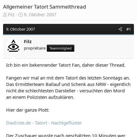
Allgemeiner Tatort Sammelthread
E
E
Filz
9. Oktober 2007
r
r
s
s
9. Oktober 2007
#1
t
t
e
e
Filz
l
l
propriétaire
Teammitglied
l
l
e
t
r
a
Ich bin ein bekennender Tatort Fan, daher dieser Thread.
m
Fangen wir mal an mit dem Tatort des letzten Sonntags an.
Das Ermittlerteam Ballauf und Schenk aus NRW - eigentlich
nicht die schlechtesten Darsteller - versuchten den Mord
an einem Polizisten aufzuklären.
Hier der ganze Plott:
DasErste.de - Tatort - Nachtgeflüster
Der Zuschauer wusste nach geschätzten 10 Minuten wer