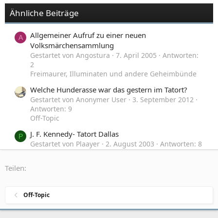
Ähnliche Beiträge
Allgemeiner Aufruf zu einer neuen
A
Volksmärchensammlung
Gestartet von Angostura
7. April 2005
Antworten:
2
Freimaurer, Illuminaten und andere Geheimbünde
Welche Hunderasse war das gestern im Tatort?
Gestartet von Anonymer User
3. September 2012
Antworten: 9
Off-Topic
J. F. Kennedy- Tatort Dallas
P
Gestartet von Plaayer
2. August 2003
Antworten: 8
Zeitgeschehen, Politik und Gesellschaft
Teilen:
Die besten Game Soundtracks Sammelthread
Gestartet von Sailess
9. März 2014
Antworten: 41
Off-Topic
Off-Topic