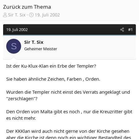
Zurück zum Thema
E
E
Sir T. Six
19. Juli 2002
r
r
s
s
19. Juli 2002
#1
t
t
e
e
Sir T. Six
l
l
S
Geheimer Meister
l
l
e
t
r
a
Ist der Ku-Klux-Klan ein Erbe der Templer?
m
Sie haben ähnliche Zeichen, Farben , Orden.
Wurden die Templer nicht einst des Verrats angeklagt und
"zerschlagen"?
Den Orden von Malta gibt es noch , nur die Kreuzritter gibt
es nicht mehr.
Der KKKlan wird auch nicht gerne von der Kirche gesehen
aber die Kirche ist denn noch ein wichtiger Bestandteil des