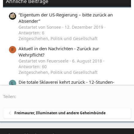
Ähnliche Beiträge
“Eigentum der US-Regierung – bitte zurück an
Absender”
Gestartet von Sonsee
12. Dezember 2019
Antworten: 6
Zeitgeschehen, Politik und Gesellschaft
Aktuell in den Nachrichten - Zurück zur
F
Wehrpflicht?
Gestartet von Feuerseele
6. August 2018
Antworten: 60
Zeitgeschehen, Politik und Gesellschaft
Die totale Sklaverei kehrt zurück - 12-Stunden-
L
Arbeitstag in Österreich beschlossene Sache
Gestartet von Libertarian
11. Dezember 2017
Teilen:
Antworten: 14
Zeitgeschehen, Politik und Gesellschaft
Freimaurer, Illuminaten und andere Geheimbünde
Zurück in die Zukunft
Gestartet von Aragon70
20. Oktober 2015
Antworten: 41
Off-Topic