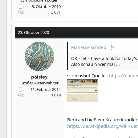
Symbolischen Logen
3. Oktober 2010
3.081
23. Oktober 2020
Manesse schrieb:
OK - let's have a look for today'
Also schau'n wer mal ...
screenshot Quelle :
https://nam
paisley
Großer Auserwählter
11. Februar 2014
1.619
Bertrand hieß ein Kräuterkundler
https://de.wikipedia.org/wiki/Be