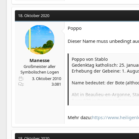
18. Oktober 2020
Poppo
Dieser Name muss unbedingt auch 
Poppo von Stablo
Manesse
Gedenktag katholisch: 25. Janua
Großmeister aller
Erhebung der Gebeine: 1. Augu
Symbolischen Logen
3. Oktober 2010
Name bedeutet: der Bote (althoch
3.081
Abt in Beaulieu-en-Argonne, S
* um 978 in Deinze in Belgien
† 25. Januar 1048 in Marchienne
Mehr dazu:
https://www.heiligen
18. Oktober 2020