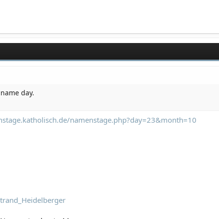
s name day.
enstage.katholisch.de/namenstage.php?day=23&month=10
rtrand_Heidelberger