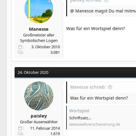
@ Manesse magst Du mal mitma
Was für ein Wortspiel denn?
Manesse
Großmeister aller
Symbolischen Logen
3. Oktober 2010
3.081
24. Oktober 2020
Manesse schrieb:
Was für ein Wortspiel denn?
Wortspiel
paisley
Schriftsatz...
Großer Auserwählter
www.weltverschwoerung.de
11. Februar 2014
1.619