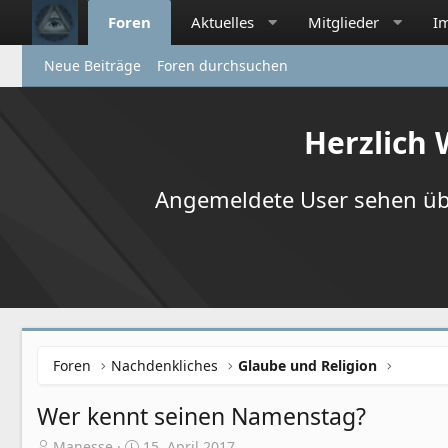
Foren
Aktuelles
Mitglieder
I
Neue Beiträge
Foren durchsuchen
Herzlich
Angemeldete User sehen übr
Foren
Nachdenkliches
Glaube und Religion
Wer kennt seinen Namenstag?
E
E
Manesse
15. April 2017