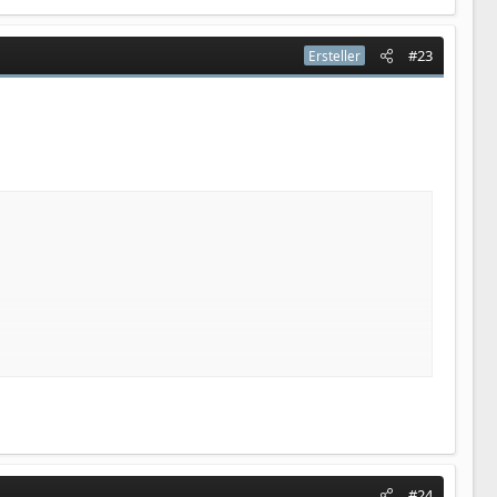
#23
Ersteller
#24