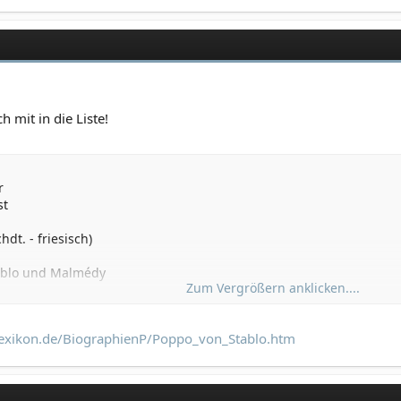
mit in die Liste!
r
st
dt. - friesisch)
tablo und Malmédy
Zum Vergrößern anklicken....
s in Frankreich
lexikon.de/BiographienP/Poppo_von_Stablo.htm