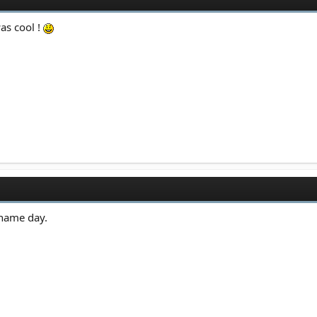
as cool !
 name day.