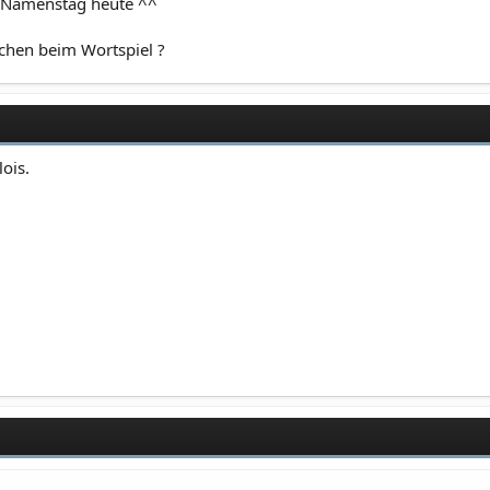
t Namenstag heute ^^
hen beim Wortspiel ?
ois.