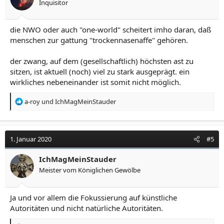
Inquisitor
e
n
:
die NWO oder auch "one-world" scheitert imho daran, daß
menschen zur gattung "trockennasenaffe" gehören.
der zwang, auf dem (gesellschaftlich) höchsten ast zu
sitzen, ist aktuell (noch) viel zu stark ausgeprägt. ein
wirkliches nebeneinander ist somit nicht möglich.
R
a-roy
und
IchMagMeinStauder
e
a
k
t
1. Januar 2020
#5
i
o
IchMagMeinStauder
n
Meister vom Königlichen Gewölbe
e
n
:
Ja und vor allem die Fokussierung auf künstliche
Autoritäten und nicht natürliche Autoritäten.