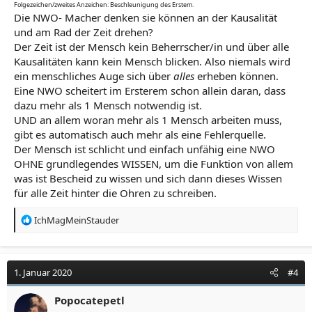
Folgezeichen/zweites Anzeichen: Beschleunigung des Erstem.
Die NWO- Macher denken sie können an der Kausalität
und am Rad der Zeit drehen?
Der Zeit ist der Mensch kein Beherrscher/in und über alle
Kausalitäten kann kein Mensch blicken. Also niemals wird
ein menschliches Auge sich über
alles
erheben können.
Eine NWO scheitert im Ersterem schon allein daran, dass
dazu mehr als 1 Mensch notwendig ist.
UND an allem woran mehr als 1 Mensch arbeiten muss,
gibt es automatisch auch mehr als eine Fehlerquelle.
Der Mensch ist schlicht und einfach unfähig eine NWO
OHNE grundlegendes WISSEN, um die Funktion von allem
was ist Bescheid zu wissen und sich dann dieses Wissen
für alle Zeit hinter die Ohren zu schreiben.
R
IchMagMeinStauder
e
a
k
t
1. Januar 2020
#4
i
o
Popocatepetl
n