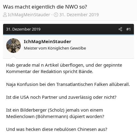
Was macht eigentlich die NWO so?
E
E
IchMagMeinStauder
31. Dezember 2019
r
r
s
s
31. Dezember 2019
#1
t
t
e
e
IchMagMeinStauder
l
l
Meister vom Königlichen Gewölbe
l
l
e
t
r
a
Hab gerade mal n Artikel überflogen, und der gepinnte
m
Kommentar der Redaktion spricht Bände.
Naja Konfusion bei den Transatlantischen Falken allüberall.
Ist die USA noch Partner und zuverlässig oder nicht?
Ist ein Bilderberger (Scholz) jemals von einem
Medienclown (Böhmermann) düpiert worden?
Und was hecken diese nebulösen Chinesen aus?