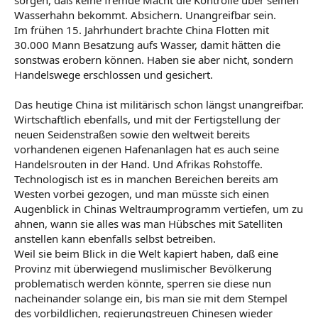
sorgen, daß keine fremde Macht die Kontrolle über seinen
Wasserhahn bekommt. Absichern. Unangreifbar sein.
Im frühen 15. Jahrhundert brachte China Flotten mit
30.000 Mann Besatzung aufs Wasser, damit hätten die
sonstwas erobern können. Haben sie aber nicht, sondern
Handelswege erschlossen und gesichert.
Das heutige China ist militärisch schon längst unangreifbar.
Wirtschaftlich ebenfalls, und mit der Fertigstellung der
neuen Seidenstraßen sowie den weltweit bereits
vorhandenen eigenen Hafenanlagen hat es auch seine
Handelsrouten in der Hand. Und Afrikas Rohstoffe.
Technologisch ist es in manchen Bereichen bereits am
Westen vorbei gezogen, und man müsste sich einen
Augenblick in Chinas Weltraumprogramm vertiefen, um zu
ahnen, wann sie alles was man Hübsches mit Satelliten
anstellen kann ebenfalls selbst betreiben.
Weil sie beim Blick in die Welt kapiert haben, daß eine
Provinz mit überwiegend muslimischer Bevölkerung
problematisch werden könnte, sperren sie diese nun
nacheinander solange ein, bis man sie mit dem Stempel
des vorbildlichen, regierungstreuen Chinesen wieder