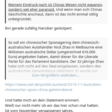
Meinem Eindruck nach ist Chinas Wesen nicht expansiv,
sondern viel eher paranoid.
Und wenn man sich Chinas
Geschichte anschaut, dann ist das nicht einmal völlig
unbegründet.
Bin gerade zufällig hierüber gestolpert.
So soll ein chinesischer Spionagering dem chinesisch-
australischen Autohändler Nick Zhao in Melbourne eine
Millionen australische Dollar (umgerechnet 616.000
Euro) angeboten haben, damit dieser für die Liberale
Partei für das Parlament kandidiere. Der 32-jährige Zhao
habe sich nicht auf den Deal eingelassen, sondern den
australischen Geheimdienst informiert. Er wurde nur
Zum Vergrößern anklicken....
wenig später im März tot in einem Hotelzimmer in
Melbourne aufgefunden. Die Todesumstände konnten
https://www.zeit.de/politik/ausland/2019-11/australien-
bisher nicht geklärt werden.
chinesischer-spion-china-geheimdienst
Und hatte mich an dein Statement erinnert.
Weiß nur nicht mehr ob wir das hier schon mal hatten.
Ist vom November vergangenen Jahres.