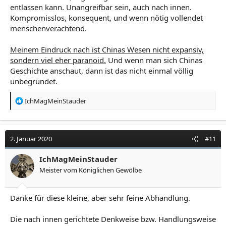
entlassen kann. Unangreifbar sein, auch nach innen.
Kompromisslos, konsequent, und wenn nötig vollendet
menschenverachtend.
Meinem Eindruck nach ist Chinas Wesen nicht expansiv,
sondern viel eher paranoid.
Und wenn man sich Chinas
Geschichte anschaut, dann ist das nicht einmal völlig
unbegründet.
R
IchMagMeinStauder
e
a
k
t
2. Januar 2020
#11
i
o
IchMagMeinStauder
n
Meister vom Königlichen Gewölbe
e
n
:
Danke für diese kleine, aber sehr feine Abhandlung.
Die nach innen gerichtete Denkweise bzw. Handlungsweise