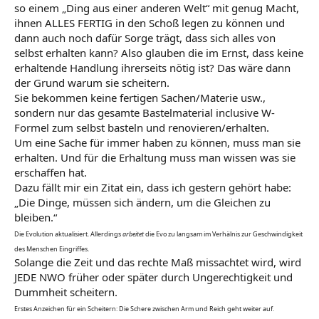
so einem „Ding aus einer anderen Welt“ mit genug Macht,
ihnen ALLES FERTIG in den Schoß legen zu können und
dann auch noch dafür Sorge trägt, dass sich alles von
selbst erhalten kann? Also glauben die im Ernst, dass keine
erhaltende Handlung ihrerseits nötig ist? Das wäre dann
der Grund warum sie scheitern.
Sie bekommen keine fertigen Sachen/Materie usw.,
sondern nur das gesamte Bastelmaterial inclusive W-
Formel zum selbst basteln und renovieren/erhalten.
Um eine Sache für immer haben zu können, muss man sie
erhalten. Und für die Erhaltung muss man wissen was sie
erschaffen hat.
Dazu fällt mir ein Zitat ein, dass ich gestern gehört habe:
„Die Dinge, müssen sich ändern, um die Gleichen zu
bleiben.“
Die Evolution aktualisiert. Allerdings
arbeitet
die Evo zu langsam im Verhälnis zur Geschwindigkeit
des Menschen Eingriffes.
Solange die Zeit und das rechte Maß missachtet wird, wird
JEDE NWO früher oder später durch Ungerechtigkeit und
Dummheit scheitern.
Erstes Anzeichen für ein Scheitern: Die Schere zwischen Arm und Reich geht weiter auf.