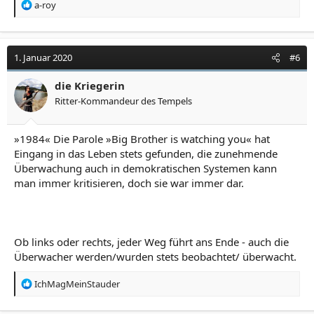
R
a-roy
e
a
k
t
1. Januar 2020
#6
i
o
die Kriegerin
n
Ritter-Kommandeur des Tempels
e
n
:
»1984« Die Parole »Big Brother is watching you« hat
Eingang in das Leben stets gefunden, die zunehmende
Überwachung auch in demokratischen Systemen kann
man immer kritisieren, doch sie war immer dar.
Ob links oder rechts, jeder Weg führt ans Ende - auch die
Überwacher werden/wurden stets beobachtet/ überwacht.
R
IchMagMeinStauder
e
a