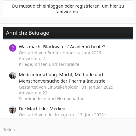
Du musst dich einloggen oder registrieren, um hier zu
antworten.
Ähnliche Beiträge
Was macht Blackwater ( Academi) heute?
B
Gestartet von Bunter Hund
4. Juni 2026
Antworten: 2
Kriege, Krisen und Terrorakte
Medizinforschung: Macht, Methode und
Menschenversuche der Pharma-Industrie
Gestartet von EinStakeholder
31. Januar 2025
Antworten: 22
Schulmedizin und Homöopathie
Die Macht der Medien
Gestartet von die Kriegerin
13. Juni 2022
Antworten: 33
Zeitgeschehen, Politik und Gesellschaft
Teilen: