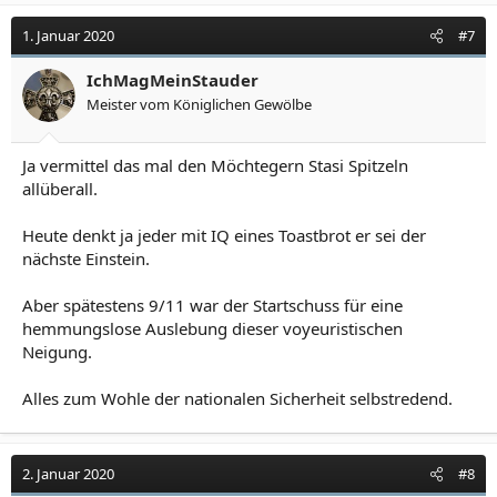
k
t
1. Januar 2020
#7
i
o
IchMagMeinStauder
n
Meister vom Königlichen Gewölbe
e
n
:
Ja vermittel das mal den Möchtegern Stasi Spitzeln
allüberall.
Heute denkt ja jeder mit IQ eines Toastbrot er sei der
nächste Einstein.
Aber spätestens 9/11 war der Startschuss für eine
hemmungslose Auslebung dieser voyeuristischen
Neigung.
Alles zum Wohle der nationalen Sicherheit selbstredend.
2. Januar 2020
#8