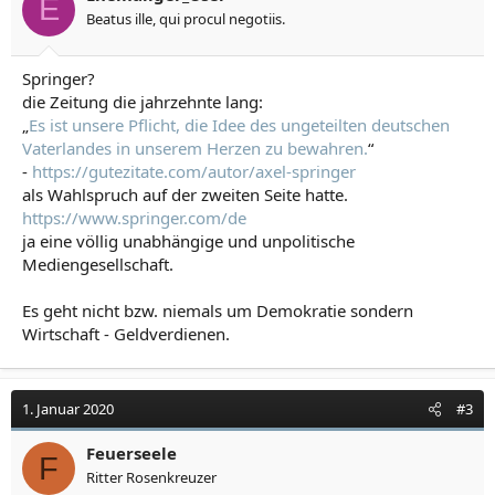
E
Beatus ille, qui procul negotiis.
Springer?
die Zeitung die jahrzehnte lang:
„
Es ist unsere Pflicht, die Idee des ungeteilten deutschen
Vaterlandes in unserem Herzen zu bewahren.
“
-
https://gutezitate.com/autor/axel-springer
als Wahlspruch auf der zweiten Seite hatte.
https://www.springer.com/de
ja eine völlig unabhängige und unpolitische
Mediengesellschaft.
Es geht nicht bzw. niemals um Demokratie sondern
Wirtschaft - Geldverdienen.
1. Januar 2020
#3
Feuerseele
F
Ritter Rosenkreuzer