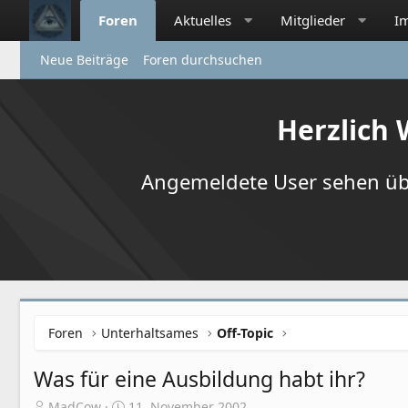
Foren
Aktuelles
Mitglieder
I
Neue Beiträge
Foren durchsuchen
Herzlich
Angemeldete User sehen übr
Foren
Unterhaltsames
Off-Topic
Was für eine Ausbildung habt ihr?
E
E
MadCow
11. November 2002