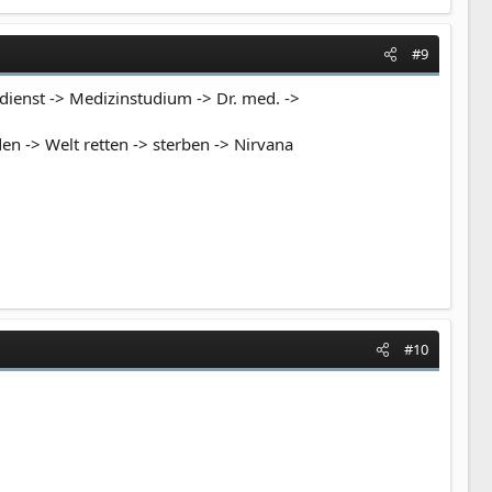
#9
dienst -> Medizinstudium -> Dr. med. ->
en -> Welt retten -> sterben -> Nirvana
#10