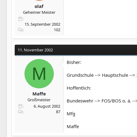
olaf
Geheimer Meister
15. September 2002
102
11. November 2002
Bisher:
M
Grundschule --> Hauptschule --> 2
Hoffentlich:
Maffe
Großmeister
Bundeswehr --> FOS/BOS o. ä. -->
6. August 2002
87
Mfg
Maffe