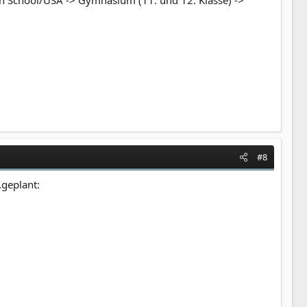
igh School/USA -> Gymnasium (11. und 12. Klasse) ->
#8
.geplant: