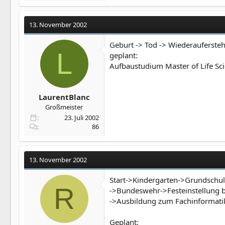
13. November 2002
Geburt -> Tod -> Wiederaufersteh
L
geplant:
Aufbaustudium Master of Life Scie
LaurentBlanc
Großmeister
23. Juli 2002
86
13. November 2002
Start->Kindergarten->Grundschu
R
->Bundeswehr->Festeinstellung b
->Ausbildung zum Fachinformati
Geplant: