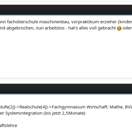
dann fachoberschule maschinenbau, vorpraktikum erzieher (kinder
nd abgebrochen, nun arbeitslos - hat's alles voll gebracht
oder
stufe(2J)->Realschule(4J)->Fachgymnasium Wirtschaft: Mathe, BV
r Systemintegration (bis jetzt 2,5Monate)
aftslehre