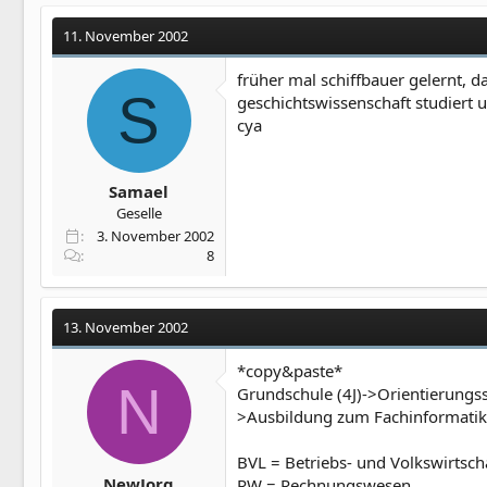
11. November 2002
früher mal schiffbauer gelernt, 
S
geschichtswissenschaft studiert u
cya
Samael
Geselle
3. November 2002
8
13. November 2002
*copy&paste*
N
Grundschule (4J)->Orientierungs
>Ausbildung zum Fachinformatike
BVL = Betriebs- und Volkswirtsch
NewJorg
RW = Rechnungswesen