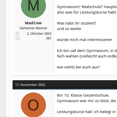
M
Gymnasium? Realschule? Hauptsc
also was für Leistungskurse habt 
MadCow
Was habt ihr studiert?
Geheimer Meister
und so weiter
2. Oktober 2002
381
würde mich mal interressieren
Ich bin uaf dem Gymnasium, in de
fach wählen (vielleicht auch erdk
wie siehts bei euch aus?
11. November 2002
Bin 10. Klasse Gesamtschule.
O
Gymnasium war mir zu blöd, die L
Leistungskurse hab' ich belegt in