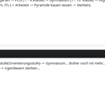
garten -> POS (1. - 6.Klasse) -> Gymnasium (7.- 10. Klasse) -> H
 IT) {-> Arbeiten -> Pyramide bauen lassen -> Sterben}
tufe(Orientierungsstufe)--> Gymnasium... Bisher noch nit mehr..
-> irgendwann sterben...