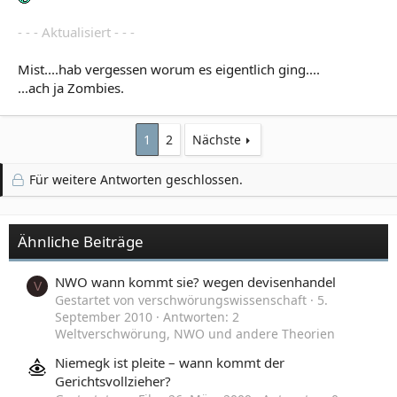
- - - Aktualisiert - - -
Mist....hab vergessen worum es eigentlich ging....
...ach ja Zombies.
1
2
Nächste
Für weitere Antworten geschlossen.
Ähnliche Beiträge
NWO wann kommt sie? wegen devisenhandel
V
Gestartet von verschwörungswissenschaft
5.
September 2010
Antworten: 2
Weltverschwörung, NWO und andere Theorien
Niemegk ist pleite – wann kommt der
Gerichtsvollzieher?