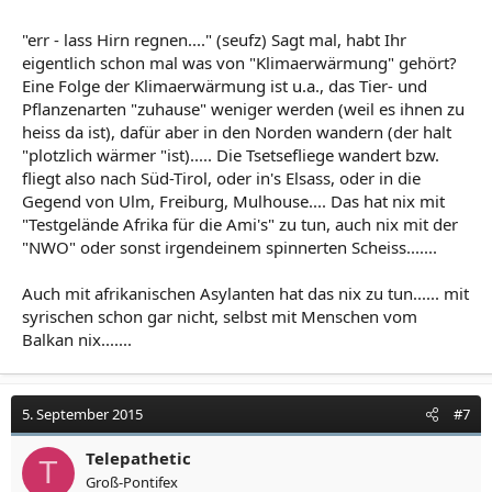
"err - lass Hirn regnen...." (seufz) Sagt mal, habt Ihr
eigentlich schon mal was von "Klimaerwärmung" gehört?
Eine Folge der Klimaerwärmung ist u.a., das Tier- und
Pflanzenarten "zuhause" weniger werden (weil es ihnen zu
heiss da ist), dafür aber in den Norden wandern (der halt
"plotzlich wärmer "ist)..... Die Tsetsefliege wandert bzw.
fliegt also nach Süd-Tirol, oder in's Elsass, oder in die
Gegend von Ulm, Freiburg, Mulhouse.... Das hat nix mit
"Testgelände Afrika für die Ami's" zu tun, auch nix mit der
"NWO" oder sonst irgendeinem spinnerten Scheiss.......
Auch mit afrikanischen Asylanten hat das nix zu tun...... mit
syrischen schon gar nicht, selbst mit Menschen vom
Balkan nix.......
5. September 2015
#7
Telepathetic
T
Groß-Pontifex