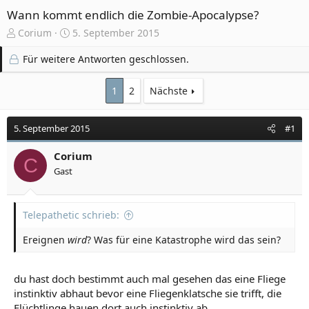
Wann kommt endlich die Zombie-Apocalypse?
E
E
Corium
5. September 2015
r
r
s
s
Für weitere Antworten geschlossen.
t
t
e
e
1
2
Nächste
l
l
l
l
e
t
5. September 2015
#1
r
a
m
Corium
C
Gast
Telepathetic schrieb:
Ereignen
wird
? Was für eine Katastrophe wird das sein?
du hast doch bestimmt auch mal gesehen das eine Fliege
instinktiv abhaut bevor eine Fliegenklatsche sie trifft, die
Flüchtlinge hauen dort auch instinktiv ab,