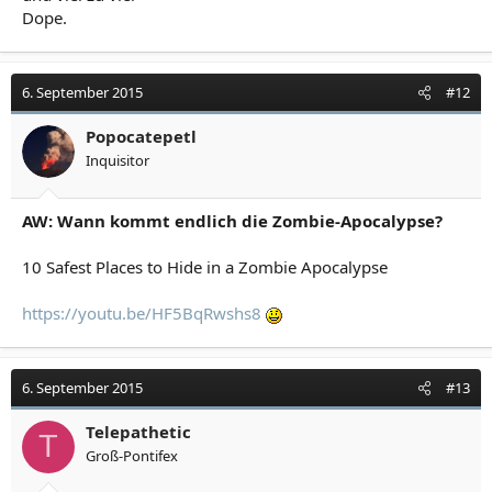
Dope.
6. September 2015
#12
Popocatepetl
Inquisitor
AW: Wann kommt endlich die Zombie-Apocalypse?
10 Safest Places to Hide in a Zombie Apocalypse
https://youtu.be/HF5BqRwshs8
6. September 2015
#13
Telepathetic
T
Groß-Pontifex