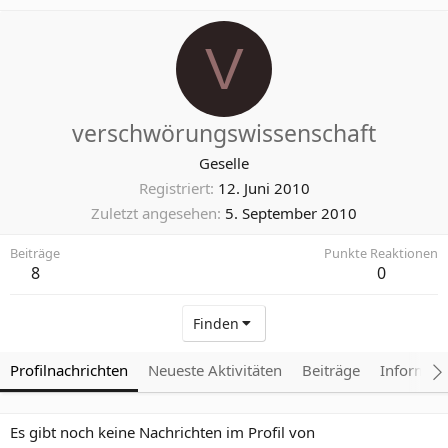
V
verschwörungswissenschaft
Geselle
Registriert
12. Juni 2010
Zuletzt angesehen
5. September 2010
Beiträge
Punkte Reaktionen
8
0
Finden
Profilnachrichten
Neueste Aktivitäten
Beiträge
Informat
Es gibt noch keine Nachrichten im Profil von