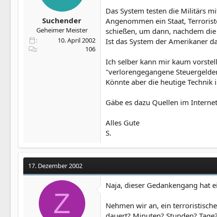
Das System testen die Militärs 
Suchender
Angenommen ein Staat, Terroriste
Geheimer Meister
schießen, um dann, nachdem die U
10. April 2002
Ist das System der Amerikaner da
106
Ich selber kann mir kaum vorstell
"verlorengegangene Steuergelder"
Könnte aber die heutige Technik
Gäbe es dazu Quellen im Interne
Alles Gute
S.
17. Dezember 2002
Naja, dieser Gedankengang hat e
Z
Nehmen wir an, ein terroristisch
dauert? Minuten? Stunden? Tage