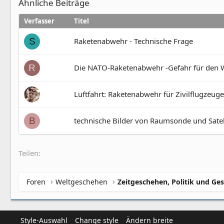
Ähnliche Beiträge
Verfasser
Titel
Raketenabwehr - Technische Frage
S
Die NATO-Raketenabwehr -Gefahr für den W
R
Luftfahrt: Raketenabwehr für Zivilflugzeuge
technische Bilder von Raumsonde und Satell
B
Teilen:
Foren
Weltgeschehen
Zeitgeschehen, Politik und Ges
Style-Auswahl
Change style
Ändern breite