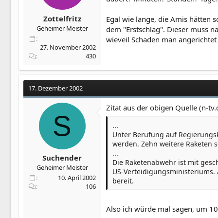
Zottelfritz
Egal wie lange, die Amis hätten s
Geheimer Meister
dem "Erstschlag". Dieser muss näm
wieveil Schaden man angerichtet
27. November 2002
430
17. Dezember 2002
Zitat aus der obigen Quelle (n-tv.
S
...
Unter Berufung auf Regierungskr
werden. Zehn weitere Raketen 
...
Suchender
Die Raketenabwehr ist mit ges
Geheimer Meister
US-Verteidigungsministeriums. A
10. April 2002
bereit.
106
Also ich würde mal sagen, um 10 