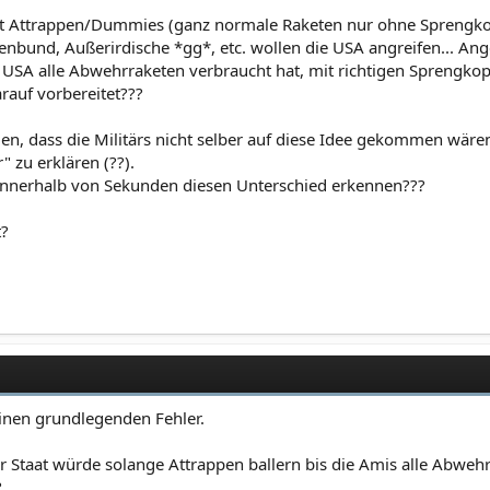
mit Attrappen/Dummies (ganz normale Raketen nur ohne Sprengko
nbund, Außerirdische *gg*, etc. wollen die USA angreifen... Ang
SA alle Abwehrraketen verbraucht hat, mit richtigen Sprengkopf
rauf vorbereitet???
en, dass die Militärs nicht selber auf diese Idee gekommen wären.
 zu erklären (??).
 innerhalb von Sekunden diesen Unterschied erkennen???
t?
inen grundlegenden Fehler.
er Staat würde solange Attrappen ballern bis die Amis alle Abweh
?