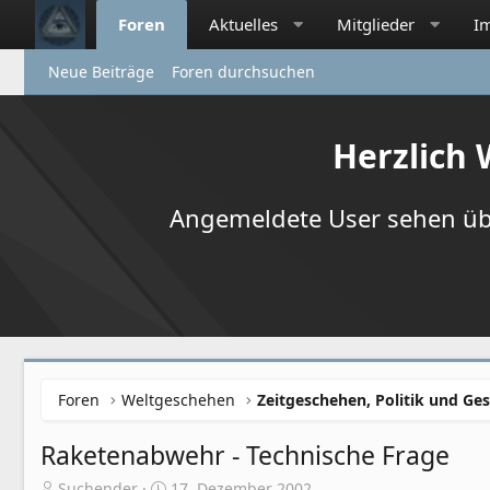
Foren
Aktuelles
Mitglieder
I
Neue Beiträge
Foren durchsuchen
Herzlich
Angemeldete User sehen übr
Foren
Weltgeschehen
Zeitgeschehen, Politik und Ges
Raketenabwehr - Technische Frage
E
E
Suchender
17. Dezember 2002