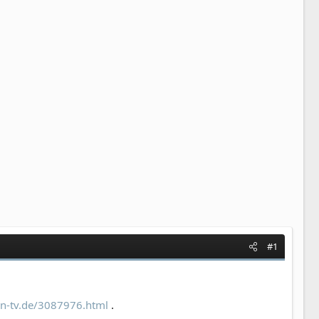
#1
.n-tv.de/3087976.html
.