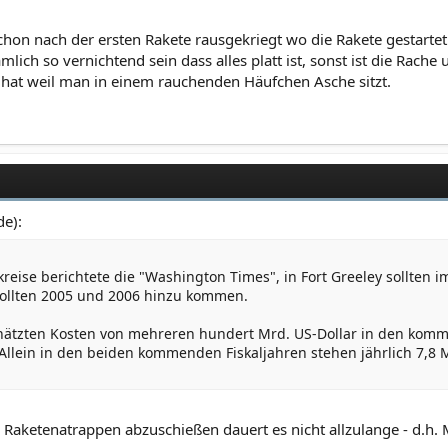
chon nach der ersten Rakete rausgekriegt wo die Rakete gestartet 
lich so vernichtend sein dass alles platt ist, sonst ist die Rach
 hat weil man in einem rauchenden Häufchen Asche sitzt.
de):
eise berichtete die "Washington Times", in Fort Greeley sollten i
sollten 2005 und 2006 hinzu kommen.
chätzten Kosten von mehreren hundert Mrd. US-Dollar in den kom
llein in den beiden kommenden Fiskaljahren stehen jährlich 7,8 M
Raketenatrappen abzuschießen dauert es nicht allzulange - d.h. 