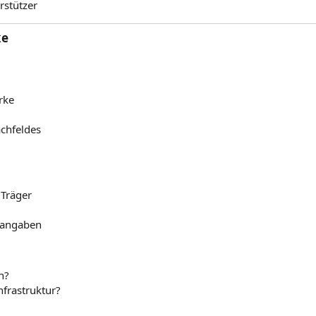
rstützer
e​
rke
achfeldes
 Träger
sangaben
n?
nfrastruktur?