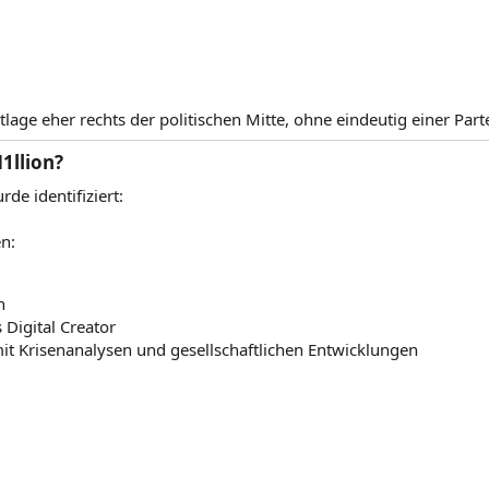
tlage eher rechts der politischen Mitte, ohne eindeutig einer Pa
1llion?​
rde identifiziert:
n:
n
s Digital Creator
 mit Krisenanalysen und gesellschaftlichen Entwicklungen