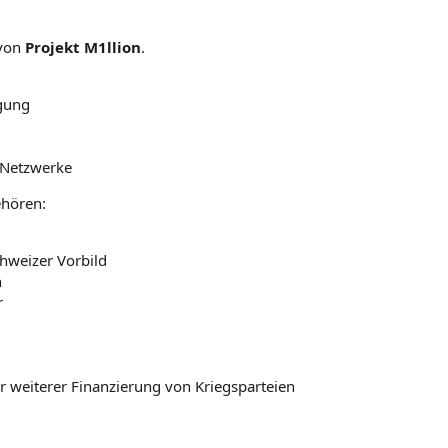
 von
Projekt M1llion
.
gung
 Netzwerke
ehören:
hweizer Vorbild
n
r
r weiterer Finanzierung von Kriegsparteien