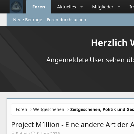
Foren
Aktuelles
Mitglieder
I
Neue Beiträge
Foren durchsuchen
Herzlich
Angemeldete User sehen übr
Foren
Weltgeschehen
Zeitgeschehen, Politik und Ges
Project M1llion - Eine andere Art der 
E
E
Rated
3. Juni 2026