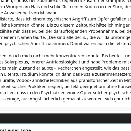
tladen, sodass der Solarplexus regelrecht zusammenkrampfte. Ic
e ein Würgen am Hals und schließlich einen Knoten in der Stirn, 
ige Anwesenheit von M. wahr.
alisierte, dass ich einem psychischen Angriff zum Opfer gefallen s
iche kommen könnte. Bis zu diesem Zeitpunkt hätte ich mir gar 
rzählte mir, dass M. bei der darauffolgenden Probennahme, bei de
 meinem Namen taufte. „Die sind alle der S. , die wir da umbringe
n psychischen Angriff zusammen. Damit waren auch die letzten Zwe
n, da ich mich nicht mehr konzentrieren konnte. Bis heute – und d
 Solarplexus, innerer Antriebslosigkeit und habe Probleme mit 
it es mein Zustand erlaubte – Recherchen angestellt, wie das pas
n Literaturstudium konnte ich dann das Puzzle zusammensetzen: 
uralte, Vodoo- ähnlicheTechniken aus prähistorischer Zeit in Mitt
ksamkeit solcher Praktiken negiert, perfekt geeignet um ohne K
stellen, dass in den Psychiatrien einige Opfer solcher psychisch
einige, aus Angst lächerlich gemacht zu werden, sich gar nicht 
mit einer Loge