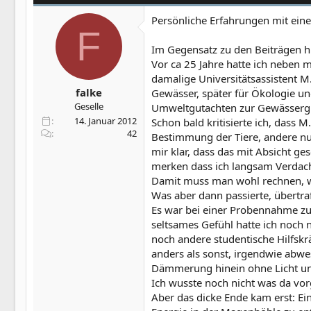
Persönliche Erfahrungen mit eine
F
Im Gegensatz zu den Beiträgen hi
Vor ca 25 Jahre hatte ich neben m
damalige Universitätsassistent M. 
falke
Gewässer, später für Ökologie un
Geselle
Umweltgutachten zur Gewässergüt
14. Januar 2012
Schon bald kritisierte ich, dass 
42
Bestimmung der Tiere, andere nu
mir klar, dass das mit Absicht ge
merken dass ich langsam Verdach
Damit muss man wohl rechnen, we
Was aber dann passierte, übertra
Es war bei einer Probennahme zur
seltsames Gefühl hatte ich noch 
noch andere studentische Hilfskrä
anders als sonst, irgendwie abwe
Dämmerung hinein ohne Licht und
Ich wusste noch nicht was da vorg
Aber das dicke Ende kam erst: Ei