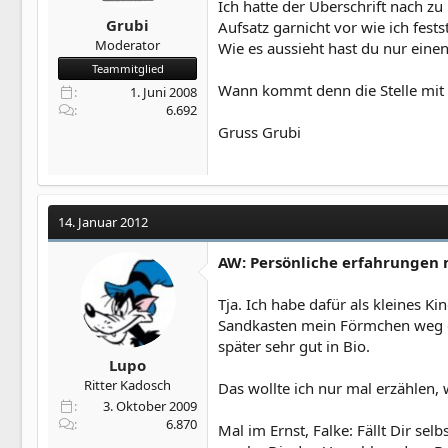
Ich hatte der Überschrift nach z
Grubi
Aufsatz garnicht vor wie ich fests
Moderator
Wie es aussieht hast du nur eine
Teammitglied
Wann kommt denn die Stelle mit
1. Juni 2008
6.692
Gruss Grubi
14. Januar 2012
AW: Persönliche erfahrungen 
Tja. Ich habe dafür als kleines K
Sandkasten mein Förmchen weg ge
später sehr gut in Bio.
Lupo
Ritter Kadosch
Das wollte ich nur mal erzählen, 
3. Oktober 2009
6.870
Mal im Ernst, Falke: Fällt Dir sel