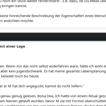
u noch ein Stück weiter recherchierst - z.B. dazu, ob Du etwa
g bringen kannst.
s keine hinreichende Beschreibung der Eigenschaften eines Mensch
m andichten möchte.
mit einer Loge
en. Wenn mir das nicht selbst widerfahren wäre, hätte ich wohl e
r aber kein Jugendschwank. Es hat meine gesamte Lebensplanung 
belastet mich bis heute.
 er M hat dich angeguckt, kannst du nicht liefern.“
 genau genug gelesen, Bona Dea. Ich hatte von einem Ritual gesc
nen Namen getauft wurden, bevor M sie mit Formol überschütt
ein, unabhängig von mir, von einer anderen Person, die bei dem R