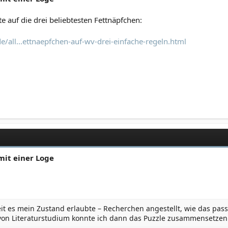
 auf die drei beliebtesten Fettnäpfchen:
all...ettnaepfchen-auf-wv-drei-einfache-regeln.html
mit einer Loge
eit es mein Zustand erlaubte – Recherchen angestellt, wie das pas
von Literaturstudium konnte ich dann das Puzzle zusammensetzen: 