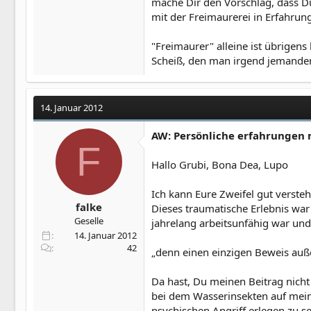
mache Dir den Vorschlag, dass D
mit der Freimaurerei in Erfahrun
"Freimaurer" alleine ist übrigen
Scheiß, den man irgend jemande
14. Januar 2012
AW: Persönliche erfahrungen 
F
Hallo Grubi, Bona Dea, Lupo
Ich kann Eure Zweifel gut versteh
falke
Dieses traumatische Erlebnis wa
Geselle
jahrelang arbeitsunfähig war und 
14. Januar 2012
42
„denn einen einzigen Beweis außer
Da hast, Du meinen Beitrag nicht
bei dem Wasserinsekten auf mei
psychischen Angriff erlegen zu s