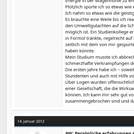
Energie in der Magenhöhle zu en
Plötzlich spürte ich so etwas wi
Ich nahm so etwas wie die geist
Es brauchte eine Weile bis ich re
den Umweltgutachten auf die Schl
möglich ist. Ein Studienkollege e
in Formol tränkte, regelrecht auf
zeitlich mit dem von mir gespürte
haben könnte.
Mein Studium musste ich abbreche
schmerzhafte Verkrampfungen des
Die ersten Jahre habe ich – sowe
Stundenten und auch mit Hilfe vo
Über Logen wurden offensichtlich 
einer Gesellschaft, die die Wir
können. Ich kann mir sehr gut vor
zusammengebrochen sind und dass 
14. Januar 2012
AW: Persönliche erfahrungen 