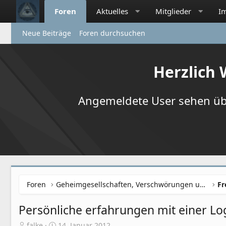
Foren
Aktuelles
Mitglieder
I
Neue Beiträge
Foren durchsuchen
Herzlich
Angemeldete User sehen übr
Foren
Geheimgesellschaften, Verschwörungen und NWO
Persönliche erfahrungen mit einer Lo
E
E
falke
14. Januar 2012