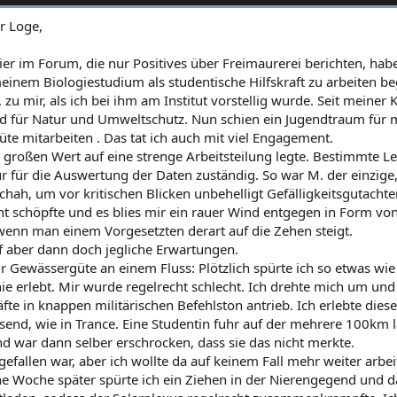
r Loge,
er im Forum, die nur Positives über Freimaurerei berichten, hab
einem Biologiestudium als studentische Hilfskraft zu arbeiten be
zu mir, als ich bei ihm am Institut vorstellig wurde. Seit meiner K
d für Natur und Umweltschutz. Nun schien ein Jugendtraum für mi
e mitarbeiten . Das tat ich auch mit viel Engagement.
M. großen Wert auf eine strenge Arbeitsteilung legte. Bestimmte 
r für die Auswertung der Daten zuständig. So war M. der einzig
schah, um vor kritischen Blicken unbehelligt Gefälligkeitsgutacht
t schöpfte und es blies mir ein rauer Wind entgegen in Form v
nn man einem Vorgesetzten derart auf die Zehen steigt.
f aber dann doch jegliche Erwartungen.
 Gewässergüte an einem Fluss: Plötzlich spürte ich so etwas wie 
nie erlebt. Mir wurde regelrecht schlecht. Ich drehte mich um un
fte in knappen militärischen Befehlston antrieb. Ich erlebte dies
send, wie in Trance. Eine Studentin fuhr auf der mehrere 100km l
 war dann selber erschrocken, dass sie das nicht merkte.
efallen war, aber ich wollte da auf keinem Fall mehr weiter arbei
ne Woche später spürte ich ein Ziehen in der Nierengegend und d