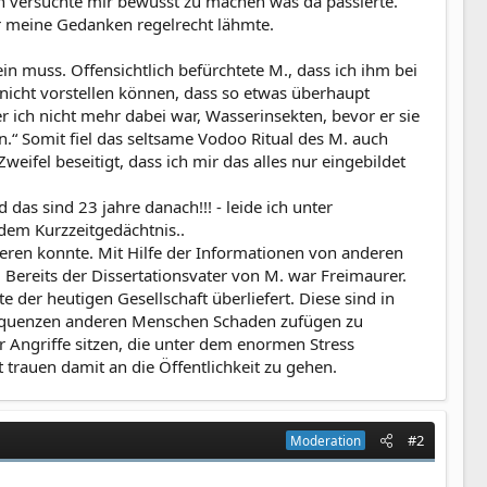
h versuchte mir bewusst zu machen was da passierte.
der meine Gedanken regelrecht lähmte.
ein muss. Offensichtlich befürchtete M., dass ich ihm bei
nicht vorstellen können, dass so etwas überhaupt
r ich nicht mehr dabei war, Wasserinsekten, bevor er sie
n.“ Somit fiel das seltsame Vodoo Ritual des M. auch
ifel beseitigt, dass ich mir das alles nur eingebildet
as sind 23 jahre danach!!! - leide ich unter
dem Kurzzeitgedächtnis..
sieren konnte. Mit Hilfe der Informationen von anderen
Bereits der Dissertationsvater von M. war Freimaurer.
e der heutigen Gesellschaft überliefert. Diese sind in
onsequenzen anderen Menschen Schaden zufügen zu
er Angriffe sitzen, die unter dem enormen Stress
trauen damit an die Öffentlichkeit zu gehen.
#2
Moderation