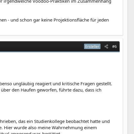
s über irgendwelche Voodoo-Praktiken im Zusammenhang
en - und schon gar keine Projektionsfläche für jeden
#6
Ersteller
benso ungläubig reagiert und kritische Fragen gestellt.
über den Haufen geworfen, führte dazu, dass ich
hrieben, das ein Studienkollege beobachtet hatte und
ete. Hier wurde also meine Wahrnehmung einem
itual anwesend war, bestätigt.