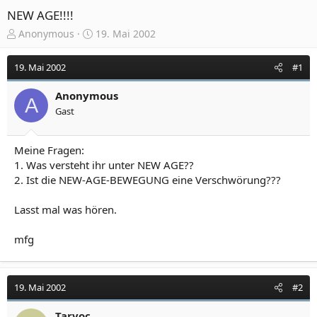
NEW AGE!!!!
E
E
Anonymous
19. Mai 2002
r
r
s
s
19. Mai 2002
#1
t
t
e
e
Anonymous
l
l
A
Gast
l
l
e
t
r
a
Meine Fragen:
m
1. Was versteht ihr unter NEW AGE??
2. Ist die NEW-AGE-BEWEGUNG eine Verschwörung???
Lasst mal was hören.
mfg
19. Mai 2002
#2
Tarvoc