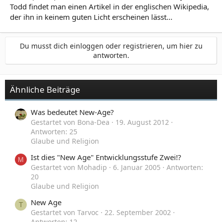
Todd findet man einen Artikel in der englischen Wikipedia,
der ihn in keinem guten Licht erscheinen lässt...
Du musst dich einloggen oder registrieren, um hier zu
antworten.
Ähnliche Beiträge
Was bedeutet New-Age?
Gestartet von Bona-Dea
19. August 2012
Antworten: 25
Glaube und Religion
Ist dies "New Age" Entwicklungsstufe Zwei!?
M
Gestartet von Mohadip
6. Januar 2005
Antworten:
20
Glaube und Religion
New Age
T
Gestartet von Tarvoc
22. September 2002
Antworten: 12