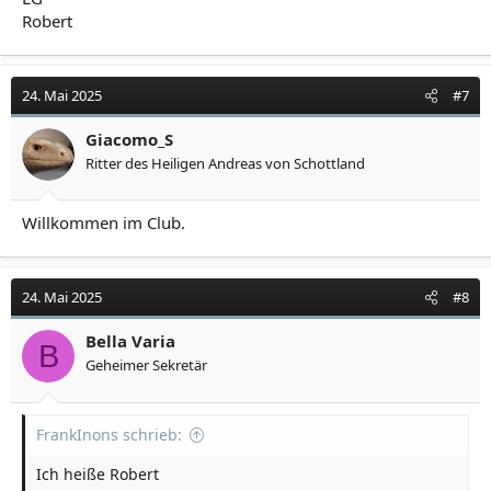
Robert
24. Mai 2025
#7
Giacomo_S
Ritter des Heiligen Andreas von Schottland
Willkommen im Club.
24. Mai 2025
#8
Bella Varia
B
Geheimer Sekretär
FrankInons schrieb:
Ich heiße Robert