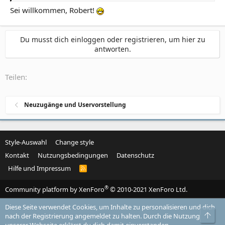
Sei willkommen, Robert!
Du musst dich einloggen oder registrieren, um hier zu
antworten.
Teilen:
Neuzugänge und Uservorstellung
Style-Auswahl
Change style
Kontakt
Nutzungsbedingungen
Datenschutz
Hilfe und Impressum
R
S
S
®
Community platform by XenForo
© 2010-2021 XenForo Ltd.
Diese Seite verwendet Cookies, um Inhalte zu personalisieren und dich
Obe
nach der Registrierung angemeldet zu halten. Durch die Nutzung