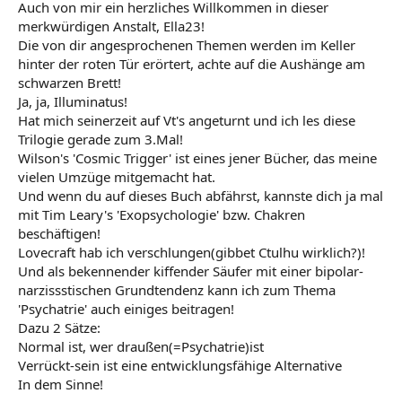
Auch von mir ein herzliches Willkommen in dieser
merkwürdigen Anstalt, Ella23!
Die von dir angesprochenen Themen werden im Keller
hinter der roten Tür erörtert, achte auf die Aushänge am
schwarzen Brett!
Ja, ja, Illuminatus!
Hat mich seinerzeit auf Vt's angeturnt und ich les diese
Trilogie gerade zum 3.Mal!
Wilson's 'Cosmic Trigger' ist eines jener Bücher, das meine
vielen Umzüge mitgemacht hat.
Und wenn du auf dieses Buch abfährst, kannste dich ja mal
mit Tim Leary's 'Exopsychologie' bzw. Chakren
beschäftigen!
Lovecraft hab ich verschlungen(gibbet Ctulhu wirklich?)!
Und als bekennender kiffender Säufer mit einer bipolar-
narzissstischen Grundtendenz kann ich zum Thema
'Psychatrie' auch einiges beitragen!
Dazu 2 Sätze:
Normal ist, wer draußen(=Psychatrie)ist
Verrückt-sein ist eine entwicklungsfähige Alternative
In dem Sinne!