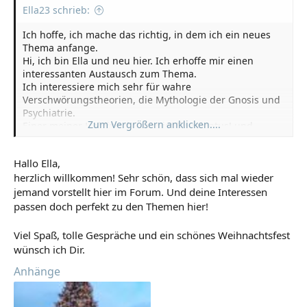
Ella23 schrieb:
Ich hoffe, ich mache das richtig, in dem ich ein neues
Thema anfange.
Hi, ich bin Ella und neu hier. Ich erhoffe mir einen
interessanten Austausch zum Thema.
Ich interessiere mich sehr für wahre
Verschwörungstheorien, die Mythologie der Gnosis und
Psychiatrie.
Zum Vergrößern anklicken....
Einer meiner Lieblingsbücher ist Illuminatus! und
Cosmic Trigger, ausserdem liebe ich Lovecrafts
Geschichten und interessiere mich für Dämonen, Aliens
Hallo Ella,
und Hexen.
herzlich willkommen! Sehr schön, dass sich mal wieder
jemand vorstellt hier im Forum. Und deine Interessen
passen doch perfekt zu den Themen hier!
Viel Spaß, tolle Gespräche und ein schönes Weihnachtsfest
wünsch ich Dir.
Anhänge