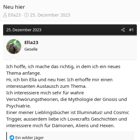
Neu hier
E
E
Ella23
25. Dezember 2023
r
r
s
s
25. Dezember 2023
#1
t
t
e
e
Ella23
l
l
Geselle
l
l
e
t
r
a
Ich hoffe, ich mache das richtig, in dem ich ein neues
m
Thema anfange.
Hi, ich bin Ella und neu hier. Ich erhoffe mir einen
interessanten Austausch zum Thema.
Ich interessiere mich sehr für wahre
Verschwörungstheorien, die Mythologie der Gnosis und
Psychiatrie.
Einer meiner Lieblingsbücher ist Illuminatus! und Cosmic
Trigger, ausserdem liebe ich Lovecrafts Geschichten und
interessiere mich für Dämonen, Aliens und Hexen.
R
Ein wilder Jäger