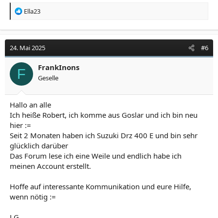
R
Ella23
e
a
k
t
24. Mai 2025
#6
i
o
FrankInons
F
n
Geselle
e
n
:
Hallo an alle
Ich heiße Robert, ich komme aus Goslar und ich bin neu
hier :=
Seit 2 Monaten haben ich Suzuki Drz 400 Е und bin sehr
glücklich darüber
Das Forum lese ich eine Weile und endlich habe ich
meinen Account erstellt.
Hoffe auf interessante Kommunikation und eure Hilfe,
wenn nötig :=
LG