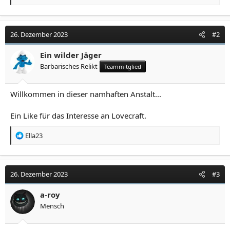
e
a
k
t
26. Dezember 2023
#2
i
o
Ein wilder Jäger
n
Barbarisches Relikt
Teammitglied
e
n
:
Willkommen in dieser namhaften Anstalt...
Ein Like für das Interesse an Lovecraft.
R
Ella23
e
a
k
t
26. Dezember 2023
#3
i
o
a-roy
n
Mensch
e
n
: