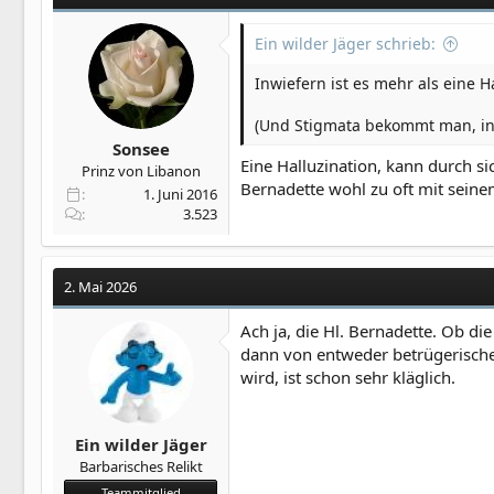
Ein wilder Jäger schrieb:
Inwiefern ist es mehr als eine H
(Und Stigmata bekommt man, ind
Sonsee
Eine Halluzination, kann durch s
Prinz von Libanon
Bernadette wohl zu oft mit seine
1. Juni 2016
3.523
2. Mai 2026
Ach ja, die Hl. Bernadette. Ob di
dann von entweder betrügerische
wird, ist schon sehr kläglich.
Ein wilder Jäger
Barbarisches Relikt
Teammitglied