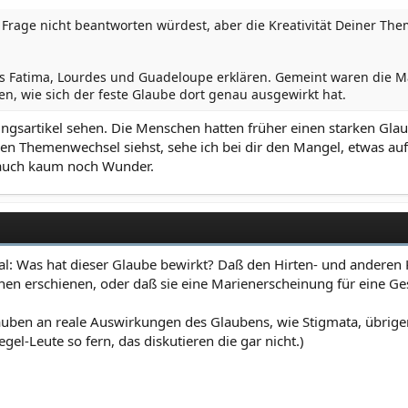
Frage nicht beantworten würdest, aber die Kreativität Deiner Th
uns Fatima, Lourdes und Guadeloupe erklären. Gemeint waren die 
sen, wie sich der feste Glaube dort genau ausgewirkt hat.
ungsartikel sehen. Die Menschen hatten früher einen starken G
en Themenwechsel siehst, sehe ich bei dir den Mangel, etwas au
auch kaum noch Wunder.
al: Was hat dieser Glaube bewirkt? Daß den Hirten- und anderen K
 ihnen erschienen, oder daß sie eine Marienerscheinung für eine 
lauben an reale Auswirkungen des Glaubens, wie Stigmata, übrige
egel-Leute so fern, das diskutieren die gar nicht.)