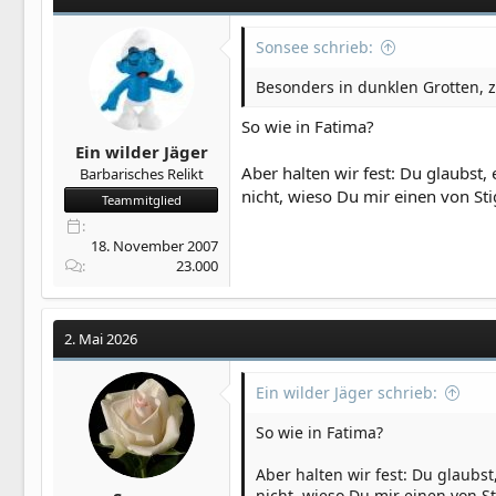
Sonsee schrieb:
Besonders in dunklen Grotten, z
So wie in Fatima?
Ein wilder Jäger
Aber halten wir fest: Du glaubst
Barbarisches Relikt
nicht, wieso Du mir einen von Sti
Teammitglied
18. November 2007
23.000
2. Mai 2026
Ein wilder Jäger schrieb:
So wie in Fatima?
Aber halten wir fest: Du glaubs
nicht, wieso Du mir einen von St