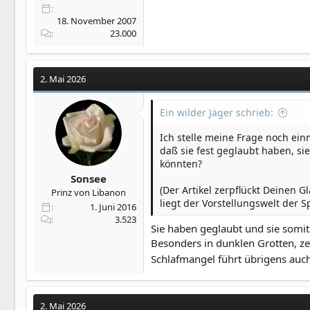
18. November 2007
23.000
2. Mai 2026
Ein wilder Jäger schrieb:
Ich stelle meine Frage noch ein
daß sie fest geglaubt haben, si
könnten?
Sonsee
(Der Artikel zerpflückt Deinen 
Prinz von Libanon
liegt der Vorstellungswelt der Sp
1. Juni 2016
3.523
Sie haben geglaubt und sie somi
Besonders in dunklen Grotten, ze
Schlafmangel führt übrigens auch
2. Mai 2026