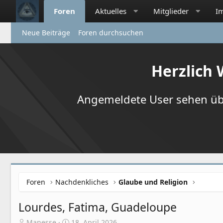
Foren
Aktuelles
Mitglieder
I
Neue Beiträge
Foren durchsuchen
Herzlich
Angemeldete User sehen übr
Foren
Nachdenkliches
Glaube und Religion
Lourdes, Fatima, Guadeloupe
E
E
Manesse
18. April 2026