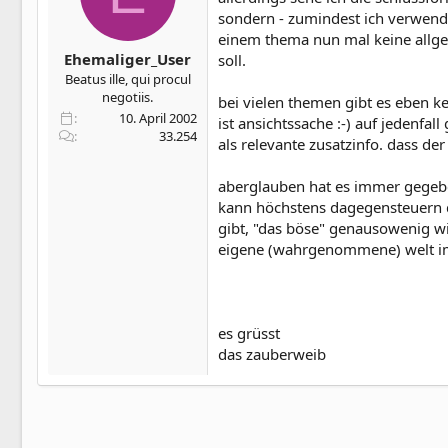
sondern - zumindest ich verwend
einem thema nun mal keine allgem
Ehemaliger_User
soll.
Beatus ille, qui procul
negotiis.
bei vielen themen gibt es eben kei
10. April 2002
ist ansichtssache :-) auf jedenfa
33.254
als relevante zusatzinfo. dass de
aberglauben hat es immer gegebe
kann höchstens dagegensteuern dur
gibt, "das böse" genausowenig wie
eigene (wahrgenommene) welt im
es grüsst
das zauberweib