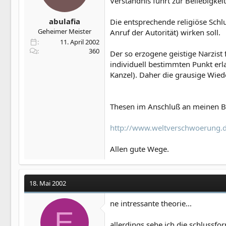
Verständnis führt zur Beliebigk
abulafia
Die entsprechende religiöse Schlu
Geheimer Meister
Anruf der Autorität) wirken soll.
11. April 2002
360
Der so erzogene geistige Narzist 
individuell bestimmten Punkt erl
Kanzel). Daher die grausige Wied
Thesen im Anschluß an meinen Be
http://www.weltverschwoerung
Allen gute Wege.
18. Mai 2002
ne intressante theorie...
E
allerdings sehe ich die schlussfo