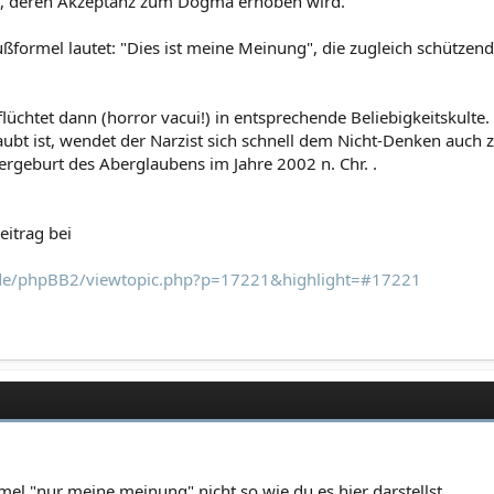
eit, deren Akzeptanz zum Dogma erhoben wird.
ßformel lautet: "Dies ist meine Meinung", die zugleich schützend
flüchtet dann (horror vacui!) in entsprechende Beliebigkeitskulte
aubt ist, wendet der Narzist sich schnell dem Nicht-Denken auch 
ergeburt des Aberglaubens im Jahre 2002 n. Chr. .
itrag bei
.de/phpBB2/viewtopic.php?p=17221&highlight=#17221
rmel "nur meine meinung" nicht so wie du es hier darstellst.