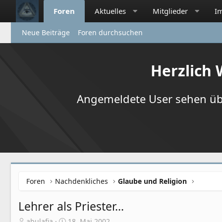
Foren
Aktuelles
Mitglieder
I
Neue Beiträge
Foren durchsuchen
Herzlich
Angemeldete User sehen übr
Foren
Nachdenkliches
Glaube und Religion
Lehrer als Priester...
E
E
abulafia
18. Mai 2002