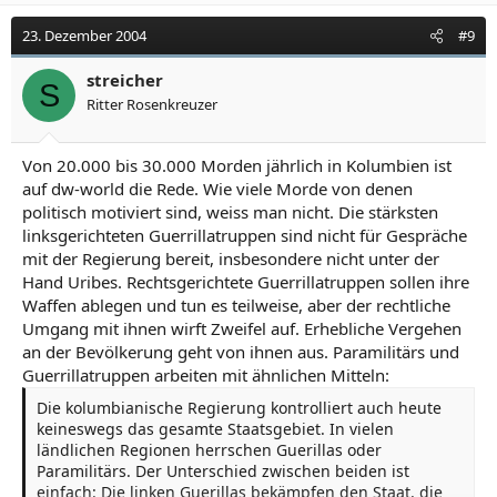
bereit wäre, mit den Guerillakämpfern einen
humanitären Pakt zu schließen. Ich bin davon
23. Dezember 2004
#9
überzeugt, daß nur mit einem solchen Pakt, nicht aber
durch die militärische Konfrontation, das Leben der
streicher
S
Geiseln gerettet werden könnte. Hier steht ja nicht nur
Ritter Rosenkreuzer
das Leben von Ingrid, sondern von 3000 Geiseln auf
dem Spiel.
"Wir fühlen uns wie Waisen"
Von 20.000 bis 30.000 Morden jährlich in Kolumbien ist
auf dw-world die Rede. Wie viele Morde von denen
politisch motiviert sind, weiss man nicht. Die stärksten
linksgerichteten Guerrillatruppen sind nicht für Gespräche
mit der Regierung bereit, insbesondere nicht unter der
Hand Uribes. Rechtsgerichtete Guerrillatruppen sollen ihre
Waffen ablegen und tun es teilweise, aber der rechtliche
Umgang mit ihnen wirft Zweifel auf. Erhebliche Vergehen
an der Bevölkerung geht von ihnen aus. Paramilitärs und
Guerrillatruppen arbeiten mit ähnlichen Mitteln:
Die kolumbianische Regierung kontrolliert auch heute
keineswegs das gesamte Staatsgebiet. In vielen
ländlichen Regionen herrschen Guerillas oder
Paramilitärs. Der Unterschied zwischen beiden ist
einfach: Die linken Guerillas bekämpfen den Staat, die