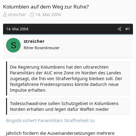
Kolumbien auf dem Weg zur Ruhe?
E
E
streicher
14. Mai 2004
r
r
s
s
14. Mai 2004
#1
t
t
e
e
streicher
l
l
S
Ritter Rosenkreuzer
l
l
e
t
r
a
m
Die Regierung Kolumbiens hat den ultrarechten
Paramilitärs der AUC eine Zone im Norden des Landes
zugesagt, die frei von Strafverfolgung bleiben soll. Der
festgefahrene Friedensprozess könnte dadurch neue
Impulse erhalten.
Todesschwadrone sollen Schutzgebiet in Kolumbiens
Norden erhalten und legen dafür Waffen nieder
Bogotá sichert Paramilitärs Straffreiheit zu
Jährlich fordern die Auseinandersetzungen mehrere