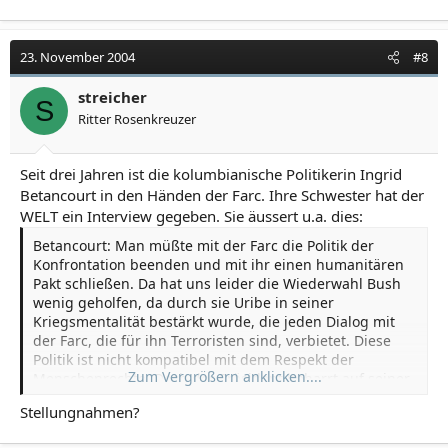
23. November 2004
#8
streicher
S
Ritter Rosenkreuzer
Seit drei Jahren ist die kolumbianische Politikerin Ingrid
Betancourt in den Händen der Farc. Ihre Schwester hat der
WELT ein Interview gegeben. Sie äussert u.a. dies:
Betancourt: Man müßte mit der Farc die Politik der
Konfrontation beenden und mit ihr einen humanitären
Pakt schließen. Da hat uns leider die Wiederwahl Bush
wenig geholfen, da durch sie Uribe in seiner
Kriegsmentalität bestärkt wurde, die jeden Dialog mit
der Farc, die für ihn Terroristen sind, verbietet. Diese
Politik ist nicht kompatibel mit dem Respekt der
Zum Vergrößern anklicken....
Menschenrechte. Doch der Präsident beharrt auf seiner
Position der Stärke, der Konfrontation gegenüber der
Stellungnahmen?
Farc. Dabei könnte er zeigen, daß seine Regierung
wirklich in einer starken Position ist, wenn sie dazu