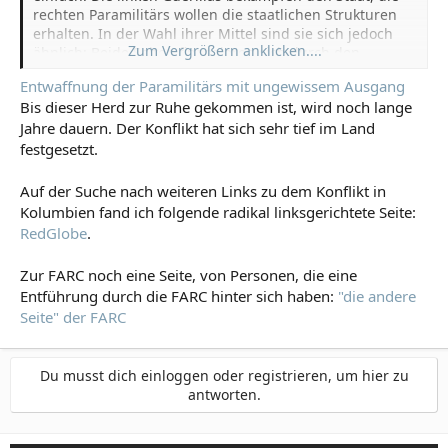
rechten Paramilitärs wollen die staatlichen Strukturen
erhalten. In der Wahl ihrer Mittel sind sie sich jedoch
Zum Vergrößern anklicken....
ähnlich: Beide Seiten finanzieren sich durch den
Drogenhandel und beide Seiten sind verantwortlich für
Entwaffnung der Paramilitärs mit ungewissem Ausgang
zahllose Anschläge und Massaker mit tausenden Toten.
Bis dieser Herd zur Ruhe gekommen ist, wird noch lange
Jahre dauern. Der Konflikt hat sich sehr tief im Land
festgesetzt.
Auf der Suche nach weiteren Links zu dem Konflikt in
Kolumbien fand ich folgende radikal linksgerichtete Seite:
RedGlobe
.
Zur FARC noch eine Seite, von Personen, die eine
Entführung durch die FARC hinter sich haben:
"die andere
Seite" der FARC
Du musst dich einloggen oder registrieren, um hier zu
antworten.