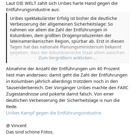
Laut DIE WELT zahlt sich Uribes harte Hand gegen die
Entführungsindustrie aus:
Uribes spektakulärster Erfolg ist bisher die deutliche
Verbesserung der allgemeinen Sicherheitslage: So
nahmen vor allem die Zahl der Entführungen in
Kolumbien, dem größten Drogenproduzenten der
lateinamerikanischen Region, spürbar ab. Erst in diesen
Tagen hat das nationale Planungsministerium bekannt
gegeben, dass der kolumbianische Staat allein zwischen
Zum Vergrößern anklicken....
1996 und 2003 fast eine Viertelmilliarde Dollar für den
Kampf gegen die "Entführungsindustrie" aufgewandt
Abnahme der Anzahl der Entführungen um 40 Prozent
habe.
liest man anderswo: damit geht die Zahl der Entführungen
in Kolumbien jährlich allerdings trotzdem noch in den
Tausenderbereich. Der Vorgänger Uribes machte den FARC
Zugeständnisse und pokerte damit falsch. Von einer
deutlichen Verbesserung der Sicherheitslage is nun die
Rede.
Uribes Kampf gegen die Entführungsindustrie
@ Vincent
Das sind schöne Fotos.