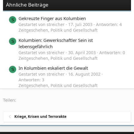
Ähnliche Beiträge
Gekreuzte Finger aus Kolumbien
S
Gestartet von streicher
17. Juli 2003
Antworten: 4
Zeitgeschehen, Politik und Gesellschaft
Kolumbien: Gewerkschaftler Sein ist
S
lebensgefährlich
Gestartet von streicher
30. April 2003
Antworten: 0
Zeitgeschehen, Politik und Gesellschaft
In Kolumbien eskaliert die Gewalt
S
Gestartet von streicher
16. August 2002
Antworten: 3
Zeitgeschehen, Politik und Gesellschaft
Coca-Cola in Kolumbien
P
Teilen:
Gestartet von Paradewohlstandskind
7. Juli 2002
Antworten: 13
Zeitgeschehen, Politik und Gesellschaft
Kriege, Krisen und Terrorakte