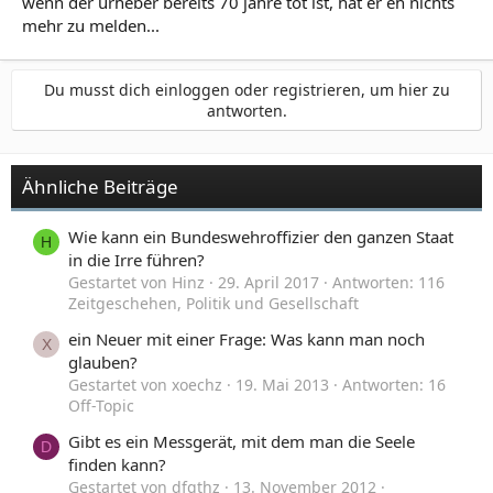
wenn der urheber bereits 70 jahre tot ist, hat er eh nichts
mehr zu melden...
Du musst dich einloggen oder registrieren, um hier zu
antworten.
Ähnliche Beiträge
Wie kann ein Bundeswehroffizier den ganzen Staat
H
in die Irre führen?
Gestartet von Hinz
29. April 2017
Antworten: 116
Zeitgeschehen, Politik und Gesellschaft
ein Neuer mit einer Frage: Was kann man noch
X
glauben?
Gestartet von xoechz
19. Mai 2013
Antworten: 16
Off-Topic
Gibt es ein Messgerät, mit dem man die Seele
D
finden kann?
Gestartet von dfgthz
13. November 2012