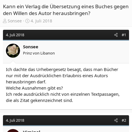
Kann ein Verlag die Übersetzung eines Buches gegen
den Willen des Autor herausbringen?
E
E
Sonsee
4. Juli 2018
r
r
s
s
4. Juli 2018
#1
t
t
e
e
Sonsee
l
l
Prinz von Libanon
l
l
e
t
r
a
Ich dachte das Urhebergesetz besagt, dass man Bücher
m
nur mit der Ausdrücklichen Erlaubnis eines Autors
herausbringen darf.
Welche Ausnahmen gibt es?
Ich rede ausdrücklich nicht von einzelnen Textpassagen,
die als Zitat gekennzeichnet sind.
4. Juli 2018
#2
Viminal