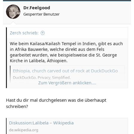
Dr.Feelgood
Gesperrter Benutzer
Zerch schrieb:
Wie beim Kailasa/Kailash Tempel in Indien, gibt es auch
in Afrika Bauwerke, welche direkt aus dem Fels
gearbeitet wurden, wie beispielsweise die St. George
Kirche in Lalibela, Äthiopien.
Ethiopia, church carved out of rock at DuckDuckGo
DuckDuckGo. Privacy, Simplified.
Zum Vergrößern anklicken....
duckduckgo.com
Hast du dir mal durchgelesen was die überhaupt
Lalibela – Wikipedia
schreiben?
de.wikipedia.org
Diskussion:Lalibela – Wikipedia
de.wikipedia.org