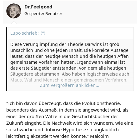
Dr.Feelgood
Gesperrter Benutzer
Lupo schrieb:
Diese Verunglimpfung der Theorie Darwins ist grob
unsachlich und ohne jeden Inhalt. Die korrekte Aussage
lautet, dass der heutige Mensch und die heutigen Affen
gemeinsame Vorfahren hatten. Irgendwann einmal ist
das erste Säugetier entstanden, von dem alle heutigen
Säugetiere abstammen. Also haben logischerweise auch
Maus, Wal und Mensch einen gemeinsamen Vorfahren.
Zum Vergrößern anklicken....
Ist doch sehr anschaulich in sich schlüssig. Lehnt man
die Theorie der Veränderlichkeit und Auslese der Arten
"Ich bin davon überzeugt, dass die Evolutionstheorie,
dennoch ab, dann ist man zwangsläufig bei einer
besonders das Ausmaß, in dem sie angewendet wird, als
Theorie der Unveränderlichkeit der Arten. Und damit
kommt man in größere logische Probleme, die sich
einer der größten Witze in die Geschichtsbücher der
eigentlich nur durch Glauben, also Verzicht auf
Zukunft eingeht. Die Nachwelt wird sich wundern, wie eine
Folgerichtigkeit und Nachweis nicht klären, sondern
so schwache und dubiose Hypothese so unglaublich
lediglich umgehen lassen. Aber das faktenresistente
leichtfertig akzeptiert werden konnte." Malcolm
Beharren auf Glaubenssätzen und Dogmen ist nun