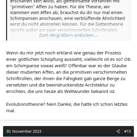
erschaffen sein willst, als gemeinsame Vorfahren mit
"primitiven" Affen zu haben. Für die Theorie, wir
stammen vom Affen ab, brauchst du dir nur mal einen
Schimpansen anschauen, eine verblüffende Ähnlichkeit
wirst du nicht abstreiten können. Für die Gottestheorie
spricht außer ein paar verschimmelten Schriftrollen
Zum Vergrößern anklicken....
nichts.
Wenn du mir jetzt noch erklärst wie genau der Prozess
einer göttlichen Schöpfung aussieht, vielleicht ist es so? Ob
ein Schimpanse sowas weiß? Offenbar war es der Glaube
dieser mutierten Affen, an die primitiven verschimmelten
Schriftrollen, der ihnen die Fähigkeit gab ganze Berge zu
versetzten und die beeindruckendste Architektur zu
errichten, die uns heute als Weltwunder bekannt ist.
Evolutionstheorie? Nein Danke, die hatte ich schon letztes
mal.
30. November 2023
#15