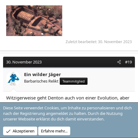
Zuletzt bearbeitet:
30. November 2023
30. November 2023
#19
Ein wilder Jäger
Barbarisches Relikt
Teammitglied
Witzigerweise geht Denton auch von einer Evolution, aber
einer zielgerichteten Evolution aus.
Diese Seite verwendet Cookies, um Inhalte zu personalisieren und dich
nach der Registrierung angemeldet zu halten. Durch die Nutzung
unserer Webseite erklärst du dich damit einverstanden.
30. November 2023
#20
Akzeptieren
Erfahre mehr…
Ein wilder Jäger