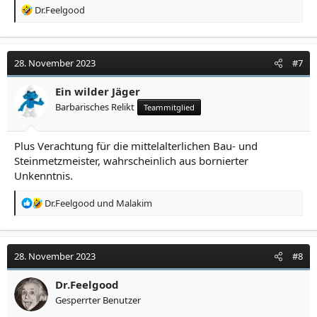
R
Dr.Feelgood
e
a
k
t
28. November 2023
#7
i
o
Ein wilder Jäger
n
Barbarisches Relikt
Teammitglied
e
n
:
Plus Verachtung für die mittelalterlichen Bau- und
Steinmetzmeister, wahrscheinlich aus bornierter
Unkenntnis.
R
Dr.Feelgood
und
Malakim
e
a
k
t
28. November 2023
#8
i
o
Dr.Feelgood
n
Gesperrter Benutzer
e
n