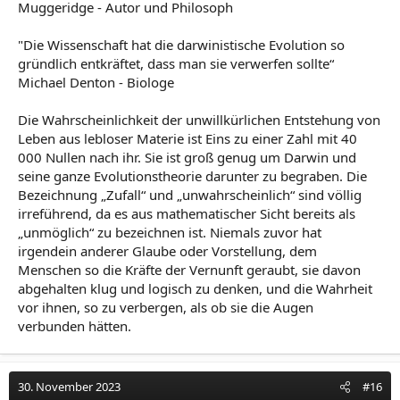
Muggeridge - Autor und Philosoph
keineswegs eine Basis, auf der man andere
verunglimpfen kann.
"Die Wissenschaft hat die darwinistische Evolution so
gründlich entkräftet, dass man sie verwerfen sollte“
Michael Denton - Biologe
Die Wahrscheinlichkeit der unwillkürlichen Entstehung von
Leben aus lebloser Materie ist Eins zu einer Zahl mit 40
000 Nullen nach ihr. Sie ist groß genug um Darwin und
seine ganze Evolutionstheorie darunter zu begraben. Die
Bezeichnung „Zufall“ und „unwahrscheinlich“ sind völlig
irreführend, da es aus mathematischer Sicht bereits als
„unmöglich“ zu bezeichnen ist. Niemals zuvor hat
irgendein anderer Glaube oder Vorstellung, dem
Menschen so die Kräfte der Vernunft geraubt, sie davon
abgehalten klug und logisch zu denken, und die Wahrheit
vor ihnen, so zu verbergen, als ob sie die Augen
verbunden hätten.
30. November 2023
#16