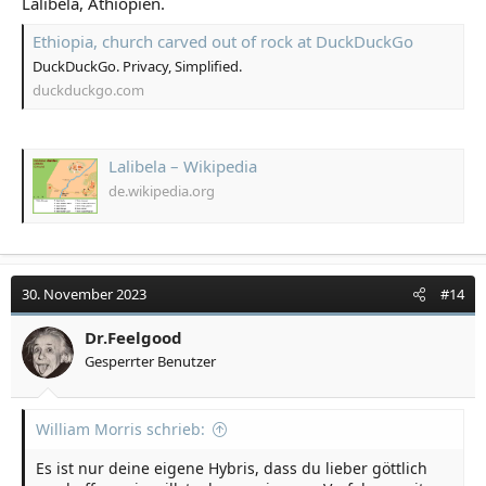
Lalibela, Äthiopien.
Ethiopia, church carved out of rock at DuckDuckGo
DuckDuckGo. Privacy, Simplified.
duckduckgo.com
Lalibela – Wikipedia
de.wikipedia.org
30. November 2023
#14
Dr.Feelgood
Gesperrter Benutzer
William Morris schrieb:
Es ist nur deine eigene Hybris, dass du lieber göttlich