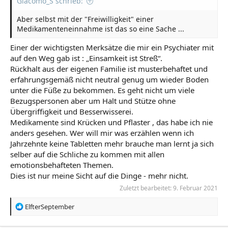
Giacomo_S schrieb:
Aber selbst mit der "Freiwilligkeit" einer
Medikamenteneinnahme ist das so eine Sache ...
Einer der wichtigsten Merksätze die mir ein Psychiater mit
auf den Weg gab ist : „Einsamkeit ist Streß“.
Rückhalt aus der eigenen Familie ist musterbehaftet und
erfahrungsgemäß nicht neutral genug um wieder Boden
unter die Füße zu bekommen. Es geht nicht um viele
Bezugspersonen aber um Halt und Stütze ohne
Übergriffigkeit und Besserwisserei.
Medikamente sind Krücken und Pflaster , das habe ich nie
anders gesehen. Wer will mir was erzählen wenn ich
Jahrzehnte keine Tabletten mehr brauche man lernt ja sich
selber auf die Schliche zu kommen mit allen
emotionsbehafteten Themen.
Dies ist nur meine Sicht auf die Dinge - mehr nicht.
Zuletzt bearbeitet:
9. Februar 2021
R
ElfterSeptember
e
a