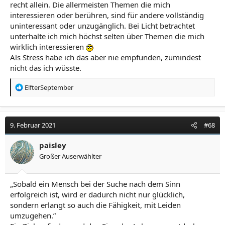
recht allein. Die allermeisten Themen die mich
interessieren oder berühren, sind für andere vollständig
uninteressant oder unzugänglich. Bei Licht betrachtet
unterhalte ich mich höchst selten über Themen die mich
wirklich interessieren
Als Stress habe ich das aber nie empfunden, zumindest
nicht das ich wüsste.
R
ElfterSeptember
e
a
k
t
9. Februar 2021
#68
i
o
paisley
n
Großer Auserwählter
e
n
:
„Sobald ein Mensch bei der Suche nach dem Sinn
erfolgreich ist, wird er dadurch nicht nur glücklich,
sondern erlangt so auch die Fähigkeit, mit Leiden
umzugehen.”