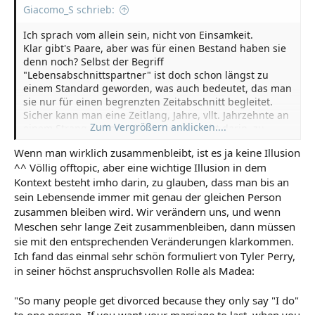
Giacomo_S schrieb:
Ich sprach vom allein sein, nicht von Einsamkeit.
Klar gibt's Paare, aber was für einen Bestand haben sie
denn noch? Selbst der Begriff
"Lebensabschnittspartner" ist doch schon längst zu
einem Standard geworden, was auch bedeutet, das man
sie nur für einen begrenzten Zeitabschnitt begleitet.
Sicher kann man eine Zeitlang, Jahre, vllt. Jahrzehnte an
Zum Vergrößern anklicken....
einem Strang ziehen. Die Illusion besteht darin, zu
glauben, dass das bis zum Lebensende so bleiben wird.
Wenn man wirklich zusammenbleibt, ist es ja keine Illusion
^^ Völlig offtopic, aber eine wichtige Illusion in dem
Kontext besteht imho darin, zu glauben, dass man bis an
sein Lebensende immer mit genau der gleichen Person
zusammen bleiben wird. Wir verändern uns, und wenn
Meschen sehr lange Zeit zusammenbleiben, dann müssen
sie mit den entsprechenden Veränderungen klarkommen.
Ich fand das einmal sehr schön formuliert von Tyler Perry,
in seiner höchst anspruchsvollen Rolle als Madea:
"So many people get divorced because they only say "I do"
to one person. If you want your marriage to last, when you