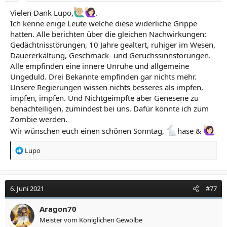
:
Vielen Dank Lupo,
.
Ich kenne enige Leute welche diese widerliche Grippe
hatten. Alle berichten über die gleichen Nachwirkungen:
Gedächtnisstörungen, 10 Jahre gealtert, ruhiger im Wesen,
Dauererkältung, Geschmack- und Geruchssinnstörungen.
Alle empfinden eine innere Unruhe und allgemeine
Ungeduld. Drei Bekannte empfinden gar nichts mehr.
Unsere Regierungen wissen nichts besseres als impfen,
impfen, impfen. Und Nichtgeimpfte aber Genesene zu
benachteiligen, zumindest bei uns. Dafür könnte ich zum
Zombie werden.
Wir wünschen euch einen schönen Sonntag,
hase &
R
Lupo
e
a
k
t
6. Juni 2021
#77
i
o
Aragon70
n
Meister vom Königlichen Gewölbe
e