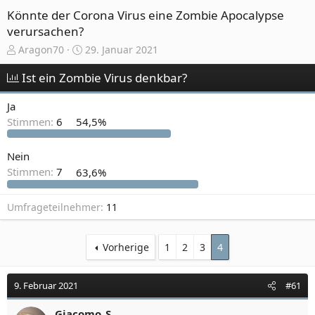
Könnte der Corona Virus eine Zombie Apocalypse
verursachen?
E
E
Aragon70
29. Januar 2021
r
r
s
s
Ist ein Zombie Virus denkbar?
t
t
e
e
Ja
l
l
Stimmen:
6
54,5%
l
l
e
t
r
a
Nein
m
Stimmen:
7
63,6%
Umfrageteilnehmer
11
Vorherige
1
2
3
4
9. Februar 2021
#61
Giacomo_S