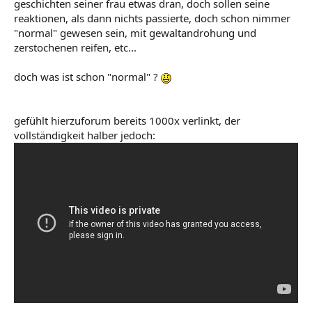
geschichten seiner frau etwas dran, doch sollen seine
USA dann getan. Die
Work-Sleep-Disorder
betrifft
reaktionen, als dann nichts passierte, doch schon nimmer
hauptsächlich Schichtarbeiter, und Modafinil soll ihnen
"normal" gewesen sein, mit gewaltandrohung und
dabei helfen, damit besser klar zu kommen.
zerstochenen reifen, etc...
Ach, Schichtarbeiter haben Leistungsprobleme und
schlucken Pillen, um ihre Schichten besser zu schaffen?
doch was ist schon "normal" ?
Ach ehrlich, erzählt uns mal was Neues!
gefühlt hierzuforum bereits 1000x verlinkt, der
vollständigkeit halber jedoch: