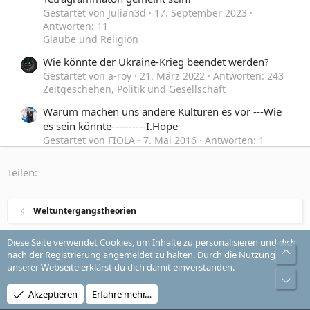
Gestartet von Julian3d
17. September 2023
Antworten: 11
Glaube und Religion
Wie könnte der Ukraine-Krieg beendet werden?
Gestartet von a-roy
21. März 2022
Antworten: 243
Zeitgeschehen, Politik und Gesellschaft
Warum machen uns andere Kulturen es vor ---Wie
es sein könnte----------I.Hope
Gestartet von FIOLA
7. Mai 2016
Antworten: 1
Glaube und Religion
Teilen:
Nun könnte es los gehen!
E
Gestartet von estevao
2. Januar 2012
Antworten:
29
Weltuntergangstheorien
Freimaurer, Illuminaten und andere Geheimbünde
Diese Seite verwendet Cookies, um Inhalte zu personalisieren und dich
Obe
nach der Registrierung angemeldet zu halten. Durch die Nutzung
Style-Auswahl
Change style
unserer Webseite erklärst du dich damit einverstanden.
Unt
Kontakt
Nutzungsbedingungen
Datenschutz
Akzeptieren
Erfahre mehr…
Hilfe und Impressum
R
S