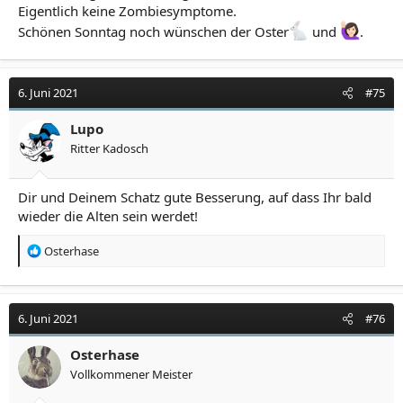
Eigentlich keine Zombiesymptome.
Schönen Sonntag noch wünschen der Oster
und
.
6. Juni 2021
#75
Lupo
Ritter Kadosch
Dir und Deinem Schatz gute Besserung, auf dass Ihr bald
wieder die Alten sein werdet!
R
Osterhase
e
a
k
t
6. Juni 2021
#76
i
o
Osterhase
n
Vollkommener Meister
e
n