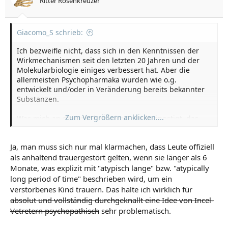
Ritter Rosenkreuzer
Giacomo_S schrieb:
Ich bezweifle nicht, dass sich in den Kenntnissen der
Wirkmechanismen seit den letzten 20 Jahren und der
Molekularbiologie einiges verbessert hat. Aber die
allermeisten Psychopharmaka wurden wie o.g.
entwickelt und/oder in Veränderung bereits bekannter
Substanzen.
Zum Vergrößern anklicken....
Was mich an diesem Thema im Grunde ängstigt, das
sind vor allem ethische Fragen, und zwar in dem Fall, wo
man es sich eben nicht mehr aussuchen kann, ob man
Ja, man muss sich nur mal klarmachen, dass Leute offiziell
solche Substanzen nimmt oder nicht.
als anhaltend trauergestört gelten, wenn sie länger als 6
Unter allen psychoaktiven Substanzen gibt es zwei
anorganische Elemente die psychoaktiv wirken, Arsenik
Monate, was explizit mit "atypisch lange" bzw. "atypically
und Lithium. Arsenik wird niemand mehr empfehlen,
long period of time" beschrieben wird, um ein
Lithium wird aber bis heute zur Behandlung psychischer
verstorbenes Kind trauern. Das halte ich wirklich für
Krankheiten eingesetzt.
absolut und vollständig durchgeknallt eine Idee von Incel-
Unlängst wollen britische Forscher herausgefunden
Vetretern psychopathisch
sehr problematisch.
haben, dass es in Regionen, in denen Lithium
natürlicherweise im Trinkwasser vorkommt, zu weniger