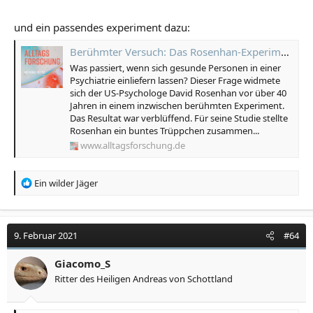
und ein passendes experiment dazu:
Berühmter Versuch: Das Rosenhan-Experiment - Alltagsforschung
Was passiert, wenn sich gesunde Personen in einer
Psychiatrie einliefern lassen? Dieser Frage widmete
sich der US-Psychologe David Rosenhan vor über 40
Jahren in einem inzwischen berühmten Experiment.
Das Resultat war verblüffend. Für seine Studie stellte
Rosenhan ein buntes Trüppchen zusammen...
www.alltagsforschung.de
R
Ein wilder Jäger
e
a
k
t
9. Februar 2021
#64
i
o
Giacomo_S
n
Ritter des Heiligen Andreas von Schottland
e
n
: