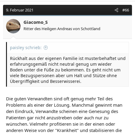
k
t
9. Februar 2021
#66
i
o
Giacomo_S
n
Ritter des Heiligen Andreas von Schottland
e
n
:
paisley schrieb:
Rückhalt aus der eigenen Familie ist musterbehaftet und
erfahrungsgemäß nicht neutral genug um wieder
Boden unter die Füße zu bekommen. Es geht nicht um
viele Bezugspersonen aber um Halt und Stütze ohne
Übergriffigkeit und Besserwisserei.
Die guten Verwandten sind oft genug mehr Teil des
Problems als einer der Lösung. Manchmal gewinnt man
den Eindruck, Verwandte scheinen eine Genesung des
Patienten gar nicht anzustreben oder auch nur zu
wünschen. Vielmehr profitieren sie in der einen oder
anderen Weise von der "Krankheit" und stabilisieren die