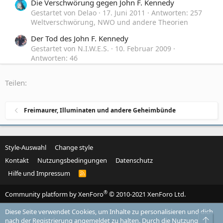
Die Verschwörung gegen John F. Kennedy
Gestartet von Delao
17. Juni 2011
Antworten: 257
Weltverschwörung, NWO und andere Theorien
Der Tod des John F. Kennedy
Gestartet von N.I.W.E.S.
10. Februar 2009
Antworten: 46
Weltverschwörung, NWO und andere Theorien
Teilen:
John.f.Kennedy gegen Geheimgesellschaften
K
Gestartet von kulfon78
16. Januar 2009
Antworten:
1
Freimaurer, Illuminaten und andere Geheimbünde
Zeitgeschehen, Politik und Gesellschaft
Style-Auswahl
Change style
Kontakt
Nutzungsbedingungen
Datenschutz
Hilfe und Impressum
R
S
S
®
Community platform by XenForo
© 2010-2021 XenForo Ltd.
Diese Seite verwendet Cookies, um Inhalte zu personalisieren und dich
Obe
nach der Registrierung angemeldet zu halten. Durch die Nutzung