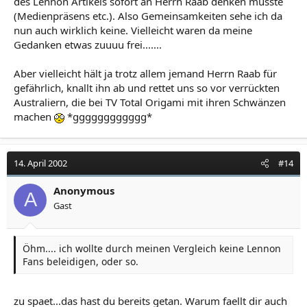
des Lennon Artikels sofort an Herrn Raab denken musste
(Medienpräsens etc.). Also Gemeinsamkeiten sehe ich da
nun auch wirklich keine. Vielleicht waren da meine
Gedanken etwas zuuuu frei.......
Aber vielleicht hält ja trotz allem jemand Herrn Raab für
gefährlich, knallt ihn ab und rettet uns so vor verrückten
Australiern, die bei TV Total Origami mit ihren Schwänzen
machen
*gggggggggggg*
14. April 2002
#14
Anonymous
A
Gast
Öhm.... ich wollte durch meinen Vergleich keine Lennon
Fans beleidigen, oder so.
zu spaet...das hast du bereits getan. Warum faellt dir auch