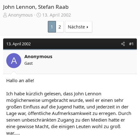
John Lennon, Stefan Raab
E
E
Anonymous
13. April 2002
r
r
s
s
1
2
Nächste
t
t
e
e
13. April 2002
#1
l
l
l
l
e
Anonymous
t
A
r
a
Gast
m
Hallo an alle!
Ich habe kürzlich gelesen, dass John Lennon
möglicherweise umgebracht wurde, weil er einen sehr
großen Einfluss auf die Jugend hatte, und jederzeit in der
Lage war, öffentliche Aufmerksamkweit zu erregen. Durch
seinen unbeschränkten Zugang zu den Medien hatte er
eine gewisse Macht, die einigen Leuten wohl zu groß
war.....