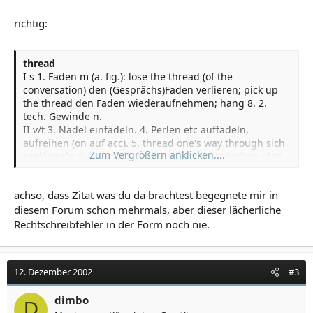
III s 7. (besondere) Freude, (besondere) Überraschung.
richtig:
(c) Langenscheidt
thread
I s 1. Faden m (a. fig.): lose the thread (of the
conversation) den (Gesprächs)Faden verlieren; pick up
the thread den Faden wiederaufnehmen; hang 8. 2.
tech. Gewinde n.
II v/t 3. Nadel einfädeln. 4. Perlen etc auffädeln,
aufreihen (on auf acc). 5. thread one's way through sich
Zum Vergrößern anklicken....
schlängeln durch, sich durchschlängeln zwischen (dat).
(c) Langenscheidt.
achso, dass Zitat was du da brachtest begegnete mir in
diesem Forum schon mehrmals, aber dieser lächerliche
Rechtschreibfehler in der Form noch nie.
12. Dezember 2002
#3
dimbo
D