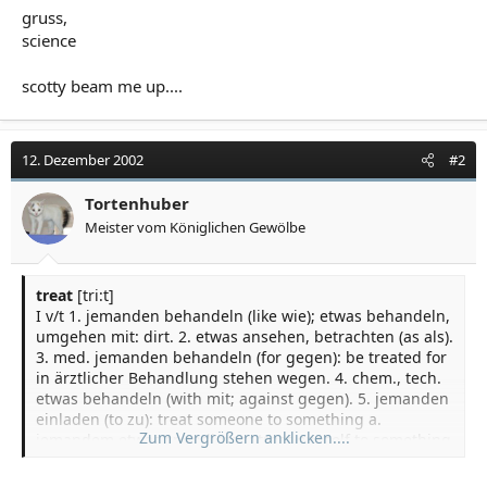
gruss,
science
scotty beam me up....
12. Dezember 2002
#2
Tortenhuber
Meister vom Königlichen Gewölbe
treat
[tri:t]
I v/t 1. jemanden behandeln (like wie); etwas behandeln,
umgehen mit: dirt. 2. etwas ansehen, betrachten (as als).
3. med. jemanden behandeln (for gegen): be treated for
in ärztlicher Behandlung stehen wegen. 4. chem., tech.
etwas behandeln (with mit; against gegen). 5. jemanden
einladen (to zu): treat someone to something a.
Zum Vergrößern anklicken....
jemandem etwas spendieren; treat oneself to something
sich etwas leisten od. gönnen.
II v/i 6. treat of handeln von, behandeln.