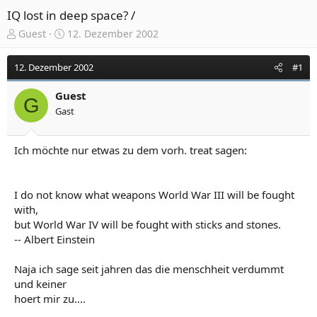
IQ lost in deep space? /
E
E
Guest
12. Dezember 2002
r
r
s
s
12. Dezember 2002
#1
t
t
e
e
Guest
l
l
G
Gast
l
l
e
t
r
a
Ich möchte nur etwas zu dem vorh. treat sagen:
m
I do not know what weapons World War III will be fought
with,
but World War IV will be fought with sticks and stones.
-- Albert Einstein
Naja ich sage seit jahren das die menschheit verdummt
und keiner
hoert mir zu....