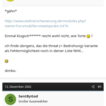
*gähn*
http://www.weltverschwoerung.de/modules.php?
name=Forums&file=viewtopic&t=2476
Einmal klugsch****** reicht wohl nicht, wie Torte
?
ich finde übrigens, das die threat (= Bedrohung)-Variante
als Fehlermöglichkeit noch in deiner Liste fehlt...
dimbo.
12. Dezember 2002
#5
SentByGod
S
Großer Auserwählter