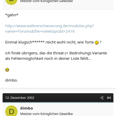
Meister vom Königlichen Gewölbe
*gähn*
http://www.weltverschwoerung.de/modules.php?
name=Forums&file=viewtopic&t=2476
Einmal klugsch****** reicht wohl nicht, wie Torte
?
ich finde übrigens, das die threat (= Bedrohung)-Variante
als Fehlermöglichkeit noch in deiner Liste fehlt...
dimbo.
12. Dezember 2002
#4
dimbo
D
Meister vom Königlichen Gewölbe