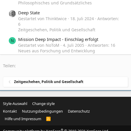
Philosophisches und Grundsätzliches
Deep State
Gestartet von Thinktwice
18. Juli 2024
Antworten:
6
Zeitgeschehen, Politik und Gesellschaft
Mission Deep Impact - Einschlag erfolgt
N
Gestartet von NoToM
4. Juli 2005
Antworten: 16
Neues aus Forschung und Entwicklung
die "Deep Impact" - Verschwörung
B
Teilen:
Gestartet von BlackWinged
18. Januar 2005
Antworten: 15
Off-Topic
Zeitgeschehen, Politik und Gesellschaft
Style-Auswahl
Change style
Kontakt
Nutzungsbedingungen
Datenschutz
Hilfe und Impressum
R
S
S
®