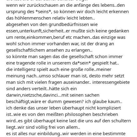
wenn wir zurückschauen an die anfänge des lebens..den
ursprung des *seins*, so können wir doch leicht erkennen
das höhlenmenschen relativ leicht lebten..
abgesehen von den grundbedürfnissen wie
essen,unterkunft,sicherheit..er mußte sich keine gedanken
um rente,einkommen,beruf etc machen..das einzige was
wohl schon immer vorhanden war, ist der drang an
gesellschaftlichem ansehen zu erlangen..
so könnte man sagen das die gesellschaft schon immer
eine tragende rolle in unserem da*sein* gespielt hat..
die intelligenz spielt auch eine große rolle..meiner
meinung nach..umso schlauer man ist, desto mehr setzt
man sich mit vielen fragen auseinander.. interessengebiete
sind anders verteilt..hätte sich ein
darwin,nietzsche,davinci...mit seinen sachen
beschäftigt,wäre er dumm gewesen? ich glaube kaum..
ich denke das unser leben überhaupt nicht kompliziert
ist..wie es von den meißten philosophen beschrieben
wird..es gibt überhaupt keine last die uns auf den schultern
liegt..wir sind völlig frei von allem..
es ist alles nur einbildung..wir werden in eine bestimmte