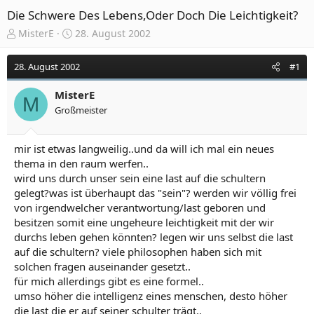
Die Schwere Des Lebens,Oder Doch Die Leichtigkeit?
E
E
MisterE
28. August 2002
r
r
s
s
28. August 2002
#1
t
t
e
e
MisterE
l
l
M
Großmeister
l
l
e
t
r
a
mir ist etwas langweilig..und da will ich mal ein neues
m
thema in den raum werfen..
wird uns durch unser sein eine last auf die schultern
gelegt?was ist überhaupt das "sein"? werden wir völlig frei
von irgendwelcher verantwortung/last geboren und
besitzen somit eine ungeheure leichtigkeit mit der wir
durchs leben gehen könnten? legen wir uns selbst die last
auf die schultern? viele philosophen haben sich mit
solchen fragen auseinander gesetzt..
für mich allerdings gibt es eine formel..
umso höher die intelligenz eines menschen, desto höher
die last die er auf seiner schulter trägt..