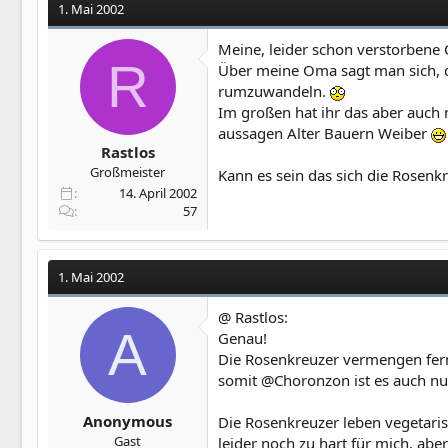
1. Mai 2002
Meine, leider schon verstorbene 
R
Über meine Oma sagt man sich, da
rumzuwandeln.
Im großen hat ihr das aber auch n
aussagen Alter Bauern Weiber
Rastlos
Großmeister
Kann es sein das sich die Rosenk
14. April 2002
57
1. Mai 2002
@ Rastlos:
A
Genau!
Die Rosenkreuzer vermengen fernö
somit @Choronzon ist es auch nu
Anonymous
Die Rosenkreuzer leben vegetarisc
Gast
leider noch zu hart für mich, ab