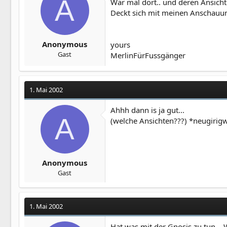
A
War mal dort.. und deren Ansichte
Deckt sich mit meinen Anschauun
Anonymous
yours
Gast
MerlinFürFussgänger
1. Mai 2002
Ahhh dann is ja gut...
A
(welche Ansichten???) *neugirig
Anonymous
Gast
1. Mai 2002
Hat was mit der Gnosis zu tun...