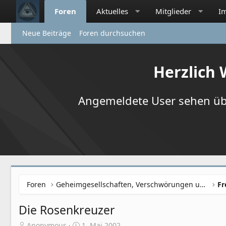
Foren
Aktuelles
Mitglieder
I
Neue Beiträge
Foren durchsuchen
Herzlich
Angemeldete User sehen übr
Foren
Geheimgesellschaften, Verschwörungen und NWO
Die Rosenkreuzer
E
E
Anonymous
1. Mai 2002