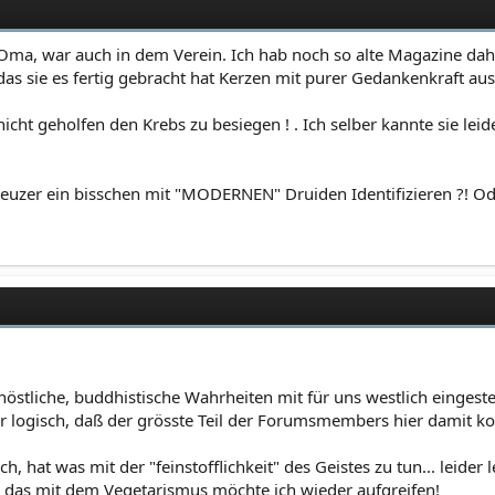
Oma, war auch in dem Verein. Ich hab noch so alte Magazine dah
s sie es fertig gebracht hat Kerzen mit purer Gedankenkraft ausz
icht geholfen den Krebs zu besiegen ! . Ich selber kannte sie lei
reuzer ein bisschen mit "MODERNEN" Druiden Identifizieren ?! Od
stliche, buddhistische Wahrheiten mit für uns westlich eingest
r logisch, daß der grösste Teil der Forumsmembers hier damit k
h, hat was mit der "feinstofflichkeit" des Geistes zu tun... leide
er das mit dem Vegetarismus möchte ich wieder aufgreifen!