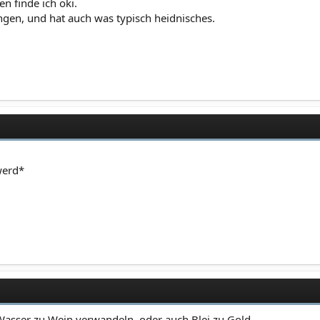
n finde ich oki.
gen, und hat auch was typisch heidnisches.
werd*
 Wasser zu Wein verwandeln, oder auch Blei zu Gold.