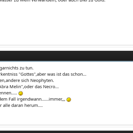
garnichts zu tun.
rkentniss "Gottes",aber was ist das schon...
en,andere sich Neophyten.
bra Melin",oder das Necro...
nnen.....
edem Fall irgendwann......immer,,,
 alle daran herum....