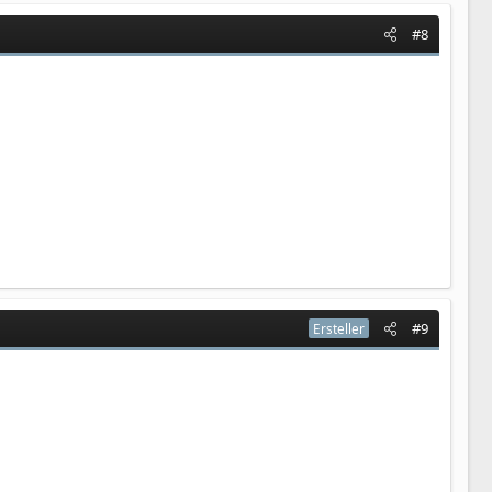
#8
#9
Ersteller