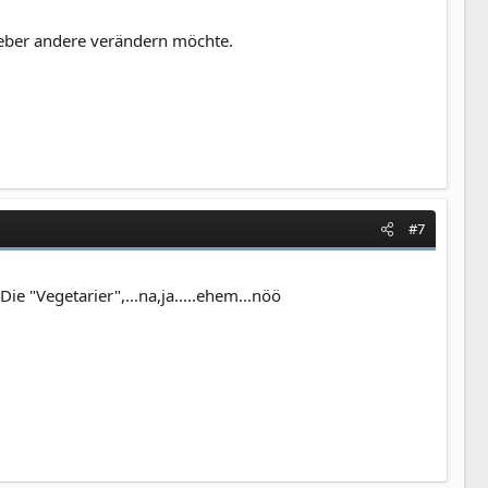
lieber andere verändern möchte.
#7
Die "Vegetarier",...na,ja.....ehem...nöö