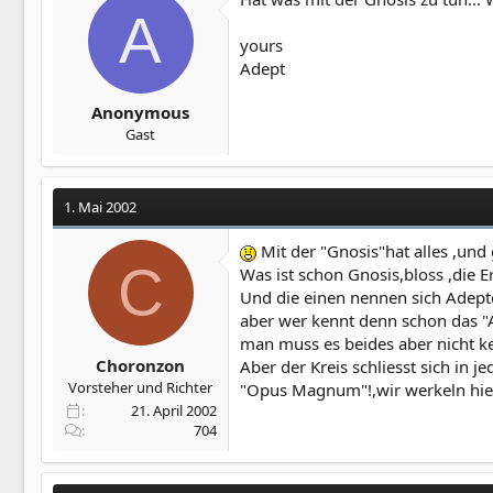
A
yours
Adept
Anonymous
Gast
1. Mai 2002
Mit der "Gnosis"hat alles ,und 
C
Was ist schon Gnosis,bloss ,die E
Und die einen nennen sich Adept
aber wer kennt denn schon das "A
man muss es beides aber nicht ke
Choronzon
Aber der Kreis schliesst sich in j
Vorsteher und Richter
"Opus Magnum"!,wir werkeln hier
21. April 2002
704