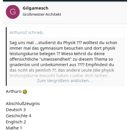
Gilgamesch
G
Großmeister-Architekt
Arthuro2 schrieb:
Sag uns mal ...studierst du Physik ??? wolltest du schon
immer mal das gymnasium besuchen und dort physik
leistungskurse belegen ?? Wieso kehrst du deine
offensichtliche "unwissendheit" zu diesem Thema so
gnadenlos und unbekümmert aus ???? Empfindest du
das nciht als peinlich ??, das andere Leute (die physik
leistungskurse besucht haben ) ueber dich lachen ,
Zum Vergrößern anklicken....
wenn sie dein lückenhaftes Wissen zu diesem Thema
bemerken.??
Arthuro
Abschlußzeugnis
Deutsch 3
Geschichte 4
Englisch 2
Mathe 1