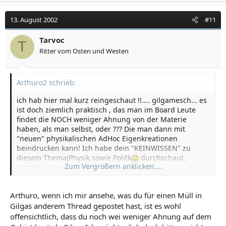
13. August 2002
#11
Tarvoc
T
Ritter vom Osten und Westen
Arthuro2 schrieb:
ich hab hier mal kurz reingeschaut !!.... gilgamesch... es
ist doch ziemlich praktisch , das man im Board Leute
findet die NOCH weniger Ahnung von der Materie
haben, als man selbst, oder ??? Die man dann mit
"neuen" physikalischen AdHoc Eigenkreationen
beindrucken kann! Ich habe dein "KEINWISSEN" zu
diesem Thema(Physik sowie Politk
durchschaut,
Zum Vergrößern anklicken....
moegen es andere auch tun !!
Sag uns mal ...studierst du Physik ??? wolltest du schon
immer mal das gymnasium besuchen und dort physik
Arthuro, wenn ich mir ansehe, was du für einen Müll in
leistungskurse belegen ?? Wieso kehrst du deine
Gilgas anderem Thread gepostet hast, ist es wohl
offensichtliche "unwissendheit" zu diesem Thema so
gnadenlos und unbekümmert aus ???? Empfindest du
offensichtlich, dass du noch wei weniger Ahnung auf dem
das nciht als peinlich ??, das andere Leute (die physik