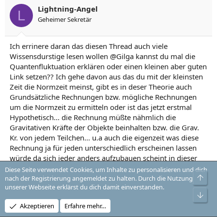
Lightning-Angel
L
Geheimer Sekretär
Ich errinere daran das diesen Thread auch viele
Wissensdurstige lesen wollen @Gilga kannst du mal die
Quantenfluktuation erklären oder einen kleinen aber guten
Link setzen?? Ich gehe davon aus das du mit der kleinsten
Zeit die Normzeit meinst, gibt es in deser Theorie auch
Grundsätzliche Rechnungen bzw. mögliche Rechnungen
um die Normzeit zu ermitteln oder ist das jetzt erstmal
Hypothetisch... die Rechnung müßte nähmlich die
Gravitativen Kräfte der Objekte beinhalten bzw. die Grav.
Kr. von jedem Teilchen... u.a auch die eigenzeit was diese
Rechnung ja für jeden unterschiedlich erscheinen lassen
würde da sich jeder anders aufzubauen scheint in dieser
kleinen Welt von der wir Reden
Diese Seite verwendet Cookies, um Inhalte zu personalisieren und dich
Obe
nach der Registrierung angemeldet zu halten. Durch die Nutzung
unserer Webseite erklärst du dich damit einverstanden.
@Arthuro2 warum...? Wenn du Gilga nicht magst o.k. aber
Unt
versaue nicht den Thread, bitte. Geh doch lieber als Kritiker
Akzeptieren
Erfahre mehr…
ran und versuche nicht alles mit Gegoogleten Zeug zu