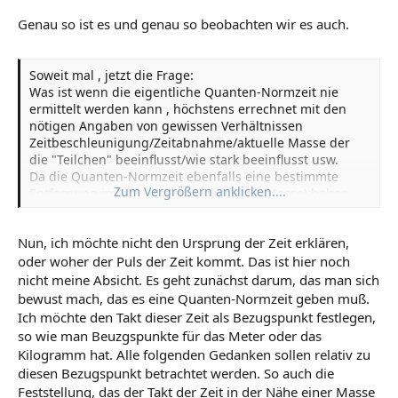
Genau so ist es und genau so beobachten wir es auch.
Soweit mal , jetzt die Frage:
Was ist wenn die eigentliche Quanten-Normzeit nie
ermittelt werden kann , höchstens errechnet mit den
nötigen Angaben von gewissen Verhältnissen
Zeitbeschleunigung/Zeitabnahme/aktuelle Masse der
die "Teilchen" beeinflusst/wie stark beeinflusst usw.
Da die Quanten-Normzeit ebenfalls eine bestimmte
Zum Vergrößern anklicken....
Entfernung im Vakuum zum Objekt(die Masse) haben
müsste um nicht beeinflusst zu sein.
Wer kann sagen ob die ganzen Planeten , Atome jemals
Nun, ich möchte nicht den Ursprung der Zeit erklären,
weit genug entfernt sein können um die Quanten-
oder woher der Puls der Zeit kommt. Das ist hier noch
Normzeit zu nicht zu verändern.
Ausserdem gibt es doch noch andere Faktoren die die
nicht meine Absicht. Es geht zunächst darum, das man sich
Zeit beeinflussen , wie Geschwindigkeit z.B
bewust mach, das es eine Quanten-Normzeit geben muß.
Ich möchte den Takt dieser Zeit als Bezugspunkt festlegen,
so wie man Beuzgspunkte für das Meter oder das
Kilogramm hat. Alle folgenden Gedanken sollen relativ zu
diesen Bezugspunkt betrachtet werden. So auch die
Feststellung, das der Takt der Zeit in der Nähe einer Masse