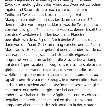
Zwecks Anziehungskraft des Mondes... Wenn ich zwischen
Jupiter und Saturn Urlaub mach wäre ich in einem
Zeitlichen Zwiespalt das beide meine eigenzeit
Manipulieren müßten...ist das bis dahin so korrekt? Zu
dem müssten wir dringends klären was die Zeit ist... also
von vorne weg die Zeit hat keine Masse... dennoch soll Sie
von den Gravitativen Kräften bsw. eines Planeten
beeinflußt werden... *grübel*, ich denke Gilga das du ja
dann von der Raum Zeitkrümmung sprichst und da Raum
Masse aufweißt kann er gekrümt oder verändert werden...
Das Paradoxe an der Sache ist halt das die Eigenzeit
langsamer vergeht umso höher die Gravitative wirkung
auf den Körper ist, aber im Auge des Betrachters bleibt sie
gleich... die Relevante Frage ist ja die, vergeht die Zeit
wirklich langsamer oder ist es so als ob ein Auto mit 100
Kg fährt und ein Auto mit 500Kg... in diesem Falle schaft es
ja das Auto trotzdem auf die Gewünschte Geschwindigkeit
es braucht nur mehr Energie, aber bei der Zeit ist es
anders... wir haben nicht die Möglichkeit unsere Zeit so zu
Regulieren das wir unsre Zeit halten also sind wir nur
langsamer aber nicht in der Zeit sondern in der Motorig...