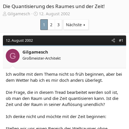
Die Quantisierung des Raumes und der Zeit!
E
E
Gilgamesch
12. August 2002
r
r
s
s
1
2
3
Nächste
t
t
e
e
12. August 2002
#1
l
l
l
l
e
Gilgamesch
t
G
r
a
Großmeister-Architekt
m
Ich wollte mit dem Thema nicht so früh beginnen, aber bei
dem Wetter hab ich es mir doch anders überlegt.
Die Frage, die in diesem Tread bearbeitet werden soll ist,
ob man den Raum und die Zeit quantisieren kann. Ist die
Zeit und der Raum in seiner Auflösung unendlich?
Ich denke nicht und möchte mit der Zeit beginnen:
Stellen wir uns einen Bereich des Weltraumes ohne