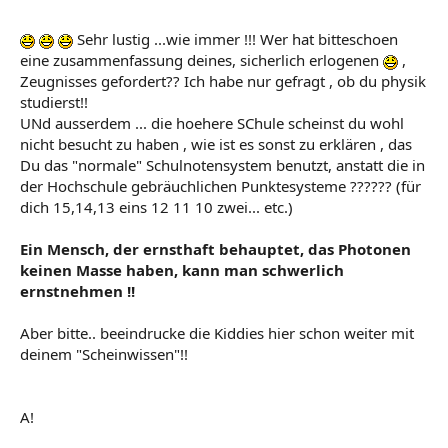
Philosophie 1
Mathe LK 1
Sehr lustig ...wie immer !!! Wer hat bitteschoen
Chemie LK1
eine zusammenfassung deines, sicherlich erlogenen
,
Physik LK 1
Zeugnisses gefordert?? Ich habe nur gefragt , ob du physik
studierst!!
UNd ausserdem ... die hoehere SChule scheinst du wohl
nicht besucht zu haben , wie ist es sonst zu erklären , das
Du das "normale" Schulnotensystem benutzt, anstatt die in
der Hochschule gebräuchlichen Punktesysteme ?????? (für
dich 15,14,13 eins 12 11 10 zwei... etc.)
Ein Mensch, der ernsthaft behauptet, das Photonen
keinen Masse haben, kann man schwerlich
ernstnehmen !!
Aber bitte.. beeindrucke die Kiddies hier schon weiter mit
deinem "Scheinwissen"!!
A!