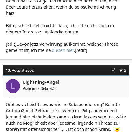
Gebiet hast als Gilga. Ich möchte dich doch bitten, nicht
leistungskurse besucht haben ) ueber dich lachen ,
über Leute herzuziehen, wenn du selbst keine Ahnung
wenn sie dein lückenhaftes Wissen zu diesem Thema
hast!
bemerken.??
Bitte, schreib' jetzt nichts dazu, ich bitte dich - auch in
Naja .es gibt halt Kinder die wollen Feuerwehrmann
deinem Interesse - inständig darum!
werden , andere Polizisten ...und andere Physiker. Fahr
halt deinen pseudoeinsteinfilm weiter......... unfreiwillige
[edit]Bevor jetzt Verwirrung aufkommt, welcher Thread
komik ist mir immer willkommen !!!
gemeint ist, ich meine
diesen hier
.[/edit]
danke
13. August 2002
#12
A!
8)
Lightning-Angel
L
Geheimer Sekretär
Gibt es vielleicht sowas wie ne Subspendierung? Könnte
Arthuro2 mal Gebrauchen...wenn du Gilga oder irgend
jemand hier nicht leiden kann st dann lass es sein, PN wäre
auch ne Möglichkeit aber jedesmal irgendein Thread zu
stören mit offensichtlicher D... ist doch schon Krank...