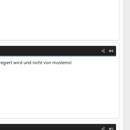
#4
 regiert wird und nicht von moslems!
#5