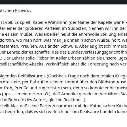
utschen Provinz:
ist voll. Es spielt: Kapelle Wahnsinn (der Name der Kapelle war 
är einer der größeren Parteien im Südosten. Nennen wir ihn der
ie es sein mußte. Wadelbeißer heißt die ehrenvolle Stellung eine
ur dorthin, wo man hört, was man ja ohnehin schon wußte, hört, w
otestanten, Preußen, Ausländer, Schwule. Aber es gibt schlimmeres
r Lehrer, der es schaffte, das das Bundesverfassungsgericht ihm 
 Der Lehrer solle "lieber im Keller Erbsen zählen als unsere Juge
lschaftliche Abseits, verkniff sich aber die Forderung nach Ver
folgenden Beifallssturms (Goebbels Frage nach dem totalen Krie
erdreistete, per Buhrufen seinem Unmut über den Blödsinn Ausdr
r froh, Preuße und zugereist zu sein, denn so konnte er die meis
(ups... - meinte Herrn G.), daß Amerika gerade im Verhältnis Staa
che Buhrufe des Autors, gleiche Reaktion...).
stellt klar, daß seine Partei zusammen mit der Katholischen Kirc
at begriffen, daß es sich wirklich nur um Realsatire handeln kann.