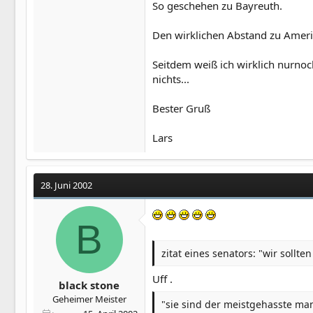
So geschehen zu Bayreuth.
Den wirklichen Abstand zu Amerika
Seitdem weiß ich wirklich nurnoch
nichts...
Bester Gruß
Lars
28. Juni 2002
B
zitat eines senators: "wir sollt
Uff .
black stone
Geheimer Meister
"sie sind der meistgehasste ma