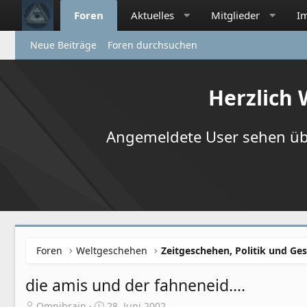
Foren
Aktuelles
Mitglieder
I
Neue Beiträge
Foren durchsuchen
Herzlich
Angemeldete User sehen übr
Foren
Weltgeschehen
Zeitgeschehen, Politik und Ges
die amis und der fahneneid....
E
E
Omnibrain
28. Juni 2002