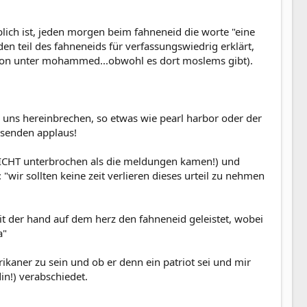
blich ist, jeden morgen beim fahneneid die worte "eine
en teil des fahneneids für verfassungswiedrig erklärt,
nation unter mohammed...obwohl es dort moslems gibt).
r uns hereinbrechen, so etwas wie pearl harbor oder der
tosenden applaus!
 NICHT unterbrochen als die meldungen kamen!) und
"wir sollten keine zeit verlieren dieses urteil zu nehmen
t der hand auf dem herz den fahneneid geleistet, wobei
a"
kaner zu sein und ob er denn ein patriot sei und mir
in!) verabschiedet.