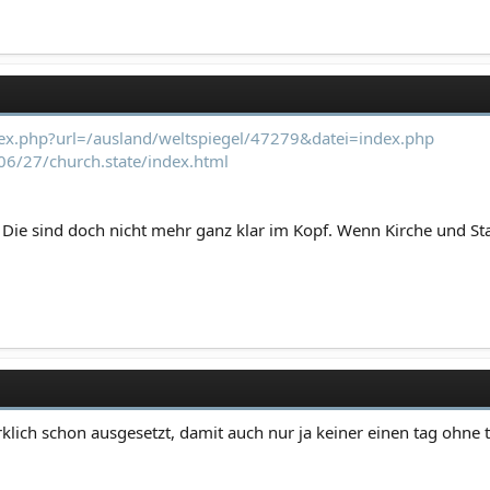
ex.php?url=/ausland/weltspiegel/47279&datei=index.php
6/27/church.state/index.html
s. Die sind doch nicht mehr ganz klar im Kopf. Wenn Kirche und S
rklich schon ausgesetzt, damit auch nur ja keiner einen tag ohne