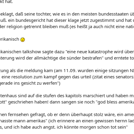
kt hat.
eklagt, daß seine tochter, wie es in den meisten bundesstaaten ü
ß. ein bundesgericht hat dieser klage jetzt zugestimmt und hat d
 der religion getrennt bleiben muß (es heißt ja auch nicht eine 
erikanisch
rikanischen talkshow sagte dazu "eine neue katastrophe wird übe
ästerung wird der allmächtige die sünder bestrafen" und erntete 
itzung als die meldung kam (am 11.09. wurden einige sitzungen
ine resolution zum kampf gegen das urteil (zitat eines senators: 
erade ins gesicht zu werfen")
enhaus sind auf die stufen des kapitols marschiert und haben mi
 gott" geschriehen haben! dann sangen sie noch "god bless amerik
en fernsehen gefragt, ob er denn überhaupt stolz wäre, ein ameri
hasste mann amerikas" (ich erinnere an einen gewissen hernn lad
as, und ich habe auch angst. ich könnte morgen schon tot sein"