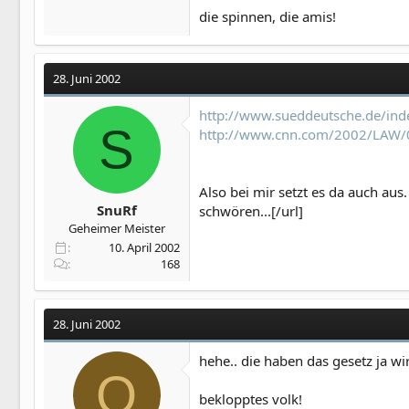
die spinnen, die amis!
28. Juni 2002
http://www.sueddeutsche.de/ind
S
http://www.cnn.com/2002/LAW/0
Also bei mir setzt es da auch au
SnuRf
schwören...[/url]
Geheimer Meister
10. April 2002
168
28. Juni 2002
hehe.. die haben das gesetz ja wi
O
beklopptes volk!