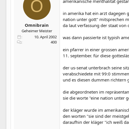
O
amerikanische menthalität gestär
in amerika hat ein arzt dagegen g
nation unter gott" mitsprechen mu
Omnibrain
da laut verfassung der staat von
Geheimer Meister
10. April 2002
was dann passierte ist typish am
400
ein pfarrer in einer grossen ame
11. september. für diese gottesl
der us-senat unterbrach seine s
verabschiedete mit 99:0 stimmen e
und es diesen dummen richtern g
die abgeordneten im repräsentant
sie die worte "eine nation unter
der kläger wurde im amerikanisch
den worten "sie sind der meistge
daraufhin der kläger "ich weiß d