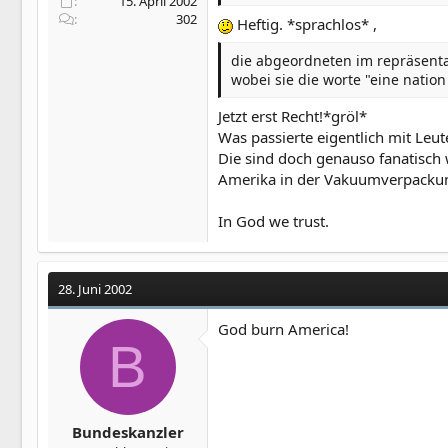
15. April 2002
302
Heftig. *sprachlos* ,
die abgeordneten im repräsenta
wobei sie die worte "eine natio
Jetzt erst Recht!*gröl*
Was passierte eigentlich mit Leut
Die sind doch genauso fanatisch
Amerika in der Vakuumverpackung,
In God we trust.
28. Juni 2002
God burn America!
B
Bundeskanzler