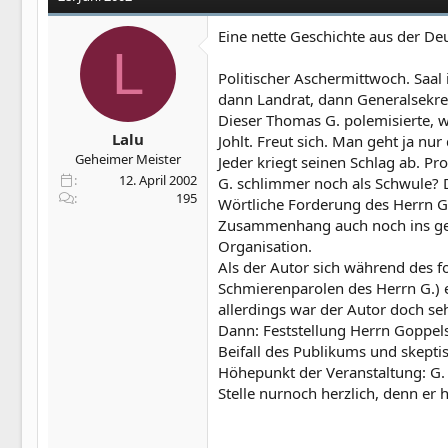
Eine nette Geschichte aus der De
L
Politischer Aschermittwoch. Saal 
dann Landrat, dann Generalsekret
Dieser Thomas G. polemisierte, w
Lalu
Johlt. Freut sich. Man geht ja n
Geheimer Meister
Jeder kriegt seinen Schlag ab. Pr
12. April 2002
G. schlimmer noch als Schwule? De
195
Wörtliche Forderung des Herrn G.:
Zusammenhang auch noch ins gesel
Organisation.
Als der Autor sich während des 
Schmierenparolen des Herrn G.) 
allerdings war der Autor doch seh
Dann: Feststellung Herrn Goppels 
Beifall des Publikums und skeptis
Höhepunkt der Veranstaltung: G. 
Stelle nurnoch herzlich, denn er h