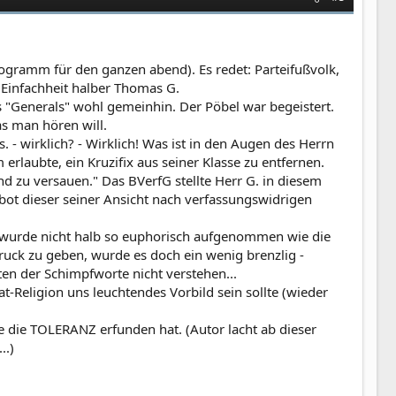
Programm für den ganzen abend). Es redet: Parteifußvolk,
 Einfachheit halber Thomas G.
s "Generals" wohl gemeinhin. Der Pöbel war begeistert.
as man hören will.
. - wirklich? - Wirklich! Was ist in den Augen des Herrn
erlaubte, ein Kruzifix aus seiner Klasse zu entfernen.
nd zu versauen." Das BVerfG stellte Herr G. in diesem
bot dieser seiner Ansicht nach verfassungswidrigen
g wurde nicht halb so euphorisch aufgenommen wie die
uck zu geben, wurde es doch ein wenig brenzlig -
ten der Schimpfworte nicht verstehen...
t-Religion uns leuchtendes Vorbild sein sollte (wieder
he die TOLERANZ erfunden hat. (Autor lacht ab dieser
..)