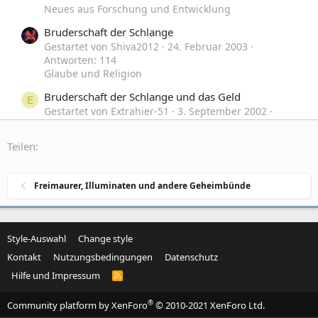
Neues aus Forschung und Entwicklung
Bruderschaft der Schlange
Gestartet von Shiva2012
24. Februar 2003
Antworten: 114
Glaube und Religion
Bruderschaft der Schlange und das Geld
E
Gestartet von Extrahier-51
3. September 2002
Antworten: 17
Freimaurer, Illuminaten und andere Geheimbünde
Teilen:
Freimaurer, Illuminaten und andere Geheimbünde
Style-Auswahl
Change style
Kontakt
Nutzungsbedingungen
Datenschutz
Hilfe und Impressum
R
S
S
®
Community platform by XenForo
© 2010-2021 XenForo Ltd.