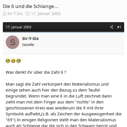
Die 6 und die Schlange...
E
E
Sir-T-Six
17. Januar 2003
r
r
s
s
17. Januar 2003
#1
t
t
e
e
Sir-T-Six
l
l
S
Geselle
l
l
e
t
r
a
m
Was denkt ihr über die Zahl 6 ?
Man sagt die Zahl verkörpert den Materialismus und
einige sehen auch hier den Bezug zu dem Teufel
begründet. Wenn man eine 6 in die Luft zeichnet dann
zieht man mit dem Finger aus dem "nichts" in den
geschlossenen Kreis was wiederum die 9 mit ihrer
Symbolik aufhebt,(z.B. als Zeichen der Ausgewogenheit die
"69") In einigen Religionen stellt man den Materialismus
auch als Schlange dar die sich in den Schwanz beisst und