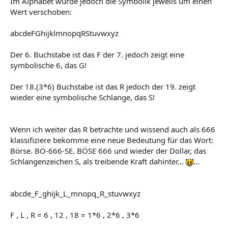
Im Alphabet wurde jedoch die Symbolik jeweils um einen
Wert verschoben:
abcdeFGhijklmnopqRStuvwxyz
Der 6. Buchstabe ist das F der 7. jedoch zeigt eine
symbolische 6, das G!
Der 18.(3*6) Buchstabe ist das R jedoch der 19. zeigt
wieder eine symbolische Schlange, das S!
Wenn ich weiter das R betrachte und wissend auch als 666
klassifiziere bekomme eine neue Bedeutung für das Wort:
Börse. BÖ-666-SE. BÖSE 666 und wieder der Dollar, das
Schlangenzeichen S, als treibende Kraft dahinter...
...
abcde_F_ghijk_L_mnopq_R_stuvwxyz
F , L , R = 6 , 12 , 18 = 1*6 , 2*6 , 3*6