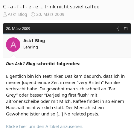
C - a - f - f - e - e … trink nicht soviel caffee
E
E
Ask1 Blog
20. März 2009
r
r
s
s
20. März 2009
#1
t
t
e
e
Ask1 Blog
l
l
A
Lehrling
l
l
e
t
r
a
Das Ask1 Blog
schreibt folgendes:
m
Eigentlich bin ich Teetrinker. Das kam dadurch, dass ich in
meiner Jugend einige Zeit in einer “very British” Familie
verbracht habe. Da gewöhnt man sich schnell an “Earl
Grey” oder besser “Darjeeling first flush” mit
Zitronenscheibe oder mit Milch. Kaffee findet in so einem
Haushalt nicht wirklich statt. Der Mensch ist ein
Gewohnheitstier und so [...] No related posts.
Klicke hier um den Artikel anzusehen.