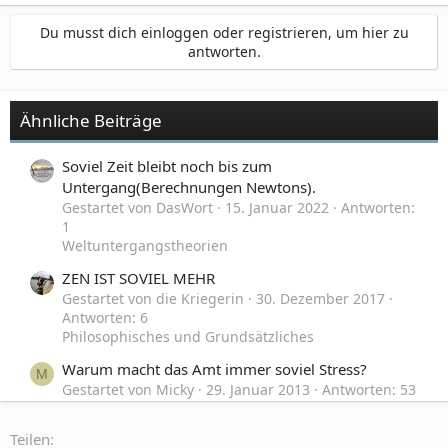
Du musst dich einloggen oder registrieren, um hier zu
antworten.
Ähnliche Beiträge
Soviel Zeit bleibt noch bis zum
Untergang(Berechnungen Newtons).
Gestartet von DasWort
15. Januar 2022
Antworten:
1
Weltuntergangstheorien
ZEN IST SOVIEL MEHR
Gestartet von die Kriegerin
30. Dezember 2017
Antworten: 6
Philosophisches und Grundsätzliches
Warum macht das Amt immer soviel Stress?
M
Gestartet von Micky
29. Januar 2013
Antworten: 53
Off-Topic
Teilen:
Warum gibt es soviel Missbrauch und
F