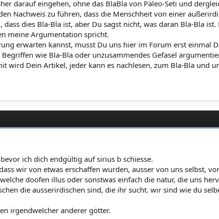
näher darauf eingehen, ohne das BlaBla von Päleo-Seti und dergl
den Nachweis zu führen, dass die Menschheit von einer außerird
dass dies Bla-Bla ist, aber Du sagst nicht, was daran Bla-Bla ist
en meine Argumentation spricht.
ärung erwarten kannst, musst Du uns hier im Forum erst einmal 
mit Begriffen wie Bla-Bla oder unzusammendes Gefasel argumentie
it wird Dein Artikel, jeder kann es nachlesen, zum Bla-Bla un
bevor ich dich endgültig auf sirius b schiesse.
 dass wir von etwas erschaffen wurden, ausser von uns selbst, v
welche doofen illus oder sonstwas einfach die natur, die uns her
hen die ausserirdischen sind, die ihr sucht. wir sind wie du selb
aven irgendwelcher anderer götter.