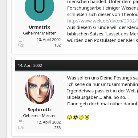
U
menschen handelt. Unter dem pan
Forschungsarbeit einiger Wissens
schließen sich dieser von Theolo
http://www.welt.de/daten/200
Urmatrix
Aus diesem Grunde will der Kler
Geheimer Meister
biblischen Satzes "Lasset uns Men
10. April 2002
würden den Postulaten der Kleri
132
14. April 2002
Was sollen uns Deine Postings s
Ich sehe da nur unzusammenhän
Irgendetwas passiert in der Welt
Bibelausgaben... aha. So so...
Dann geh doch mal näher darauf e
Sephiroth
Geheimer Meister
12. April 2002
253