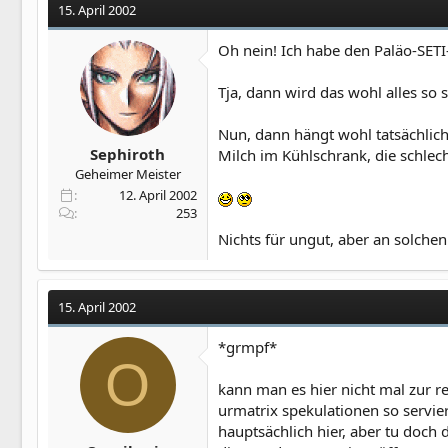
15. April 2002
Oh nein! Ich habe den Paläo-SETI-
Tja, dann wird das wohl alles so 
Nun, dann hängt wohl tatsächlic
Sephiroth
Milch im Kühlschrank, die schlec
Geheimer Meister
12. April 2002
253
Nichts für ungut, aber an solchen
15. April 2002
*grmpf*
O
kann man es hier nicht mal zur r
urmatrix spekulationen so servie
hauptsächlich hier, aber tu doch 