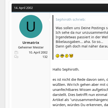
14. April 2002
Sephiroth schrieb:
U
Was sollen uns Deine Postings 
Ich sehe da nur unzusammenhä
Irgendetwas passiert in der Wel
Bibelausgaben... aha. So so...
Urmatrix
Dann geh doch mal näher darauf
Geheimer Meister
10. April 2002
132
Hallo Sephiroth.
es ist nicht die Rede davon sein
wüßten. Wir/ich gehen aber mit o
unanfechtbares Wissen aufgetisch
darstellt. Dies betrifft nun einm
Artikel als "unzusammenhängende
würden, würdes Du erkennen, das