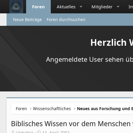
Foren
Aktuelles
Mitglieder
I
Neue Beiträge
Foren durchsuchen
Herzlich
Angemeldete User sehen übr
Foren
Wissenschaftliches
Neues aus Forschung und 
Biblisches Wissen vor dem Menschen 
E
E
Urmatrix
14. April 2002