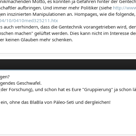
ikmachenden Motto, es könnten ja Gefahren hinter der Gentech
chaftler aufbringen. Und immer mehr Politiker (siehe
http://ww
gen inszinierten Manipulationen an. Hompages, wie die folgende,
2/04/10/0410med325211.htx
us auch verhindern, dass die Gentechnik vorangetrieben wird, d
schen machen" gelüftet werden. Dies kann nicht im Interesse der Ki
ker keinen Glauben mehr schenken.
agen?
gendes Geschwafel.
 (der Forschung), und schon hat es Eure "Gruppierung" ja schon lä
in, ohne das BlaBla von Päleo-Seti und dergleichen!