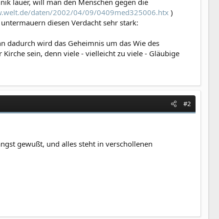
nik lauer, will man den Menschen gegen die
w.welt.de/daten/2002/04/09/0409med325006.htx
)
 untermauern diesen Verdacht sehr stark:
enn dadurch wird das Geheimnis um das Wie des
rche sein, denn viele - vielleicht zu viele - Gläubige
#2
ngst gewußt, und alles steht in verschollenen