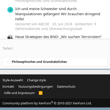
Philosophisches und Grundsätzliches
Ich und meine Schwester sind durch
A
Manipulationen gefangen! Wir brauchen dringend
Hilfe!
Gestartet von ABCDE
20. Juli 2024
Antworten: 9
Geheimdienste und Überwachungsstaat
Neue Strategien des BND: „Wir suchen Terroristen!“
[m/ W :) /d:]
Gestartet von EinStakeholder
15. März 2024
Teilen:
Antworten: 22
Geheimdienste und Überwachungsstaat
Philosophisches und Grundsätzliches
Wir lästern über Regierung und Medien - der kleine
Frustrierten-Stammtisch
Gestartet von Sonsee
2. Januar 2024
Antworten:
109
Style-Auswahl
Change style
Zeitgeschehen, Politik und Gesellschaft
Kontakt
Nutzungsbedingungen
Datenschutz
Hilfe und Impressum
R
S
S
®
Community platform by XenForo
© 2010-2021 XenForo Ltd.