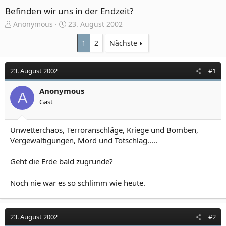
Befinden wir uns in der Endzeit?
E
E
Anonymous
23. August 2002
r
r
s
s
1
2
Nächste
t
t
e
e
23. August 2002
#1
l
l
l
l
e
Anonymous
t
A
r
a
Gast
m
Unwetterchaos, Terroranschläge, Kriege und Bomben,
Vergewaltigungen, Mord und Totschlag.....
Geht die Erde bald zugrunde?
Noch nie war es so schlimm wie heute.
23. August 2002
#2