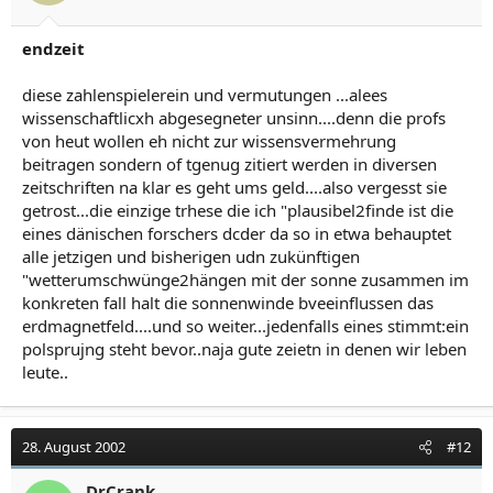
endzeit
diese zahlenspielerein und vermutungen ...alees
wissenschaftlicxh abgesegneter unsinn....denn die profs
von heut wollen eh nicht zur wissensvermehrung
beitragen sondern of tgenug zitiert werden in diversen
zeitschriften na klar es geht ums geld....also vergesst sie
getrost...die einzige trhese die ich "plausibel2finde ist die
eines dänischen forschers dcder da so in etwa behauptet
alle jetzigen und bisherigen udn zukünftigen
"wetterumschwünge2hängen mit der sonne zusammen im
konkreten fall halt die sonnenwinde bveeinflussen das
erdmagnetfeld....und so weiter...jedenfalls eines stimmt:ein
polsprujng steht bevor..naja gute zeietn in denen wir leben
leute..
28. August 2002
#12
DrCrank