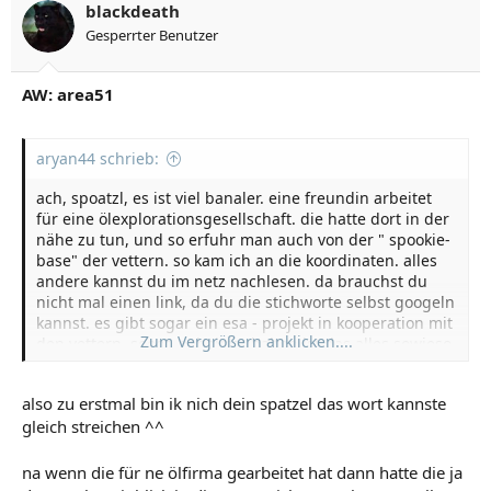
blackdeath
Gesperrter Benutzer
AW: area51
aryan44 schrieb:
ach, spoatzl, es ist viel banaler. eine freundin arbeitet
für eine ölexplorationsgesellschaft. die hatte dort in der
nähe zu tun, und so erfuhr man auch von der " spookie-
base" der vettern. so kam ich an die koordinaten. alles
andere kannst du im netz nachlesen. da brauchst du
nicht mal einen link, da du die stichworte selbst googeln
kannst. es gibt sogar ein esa - projekt in kooperation mit
Zum Vergrößern anklicken....
den vettern. soooo geheimzuhalten ist das alles sowieso
nicht mehr.
also zu erstmal bin ik nich dein spatzel das wort kannste
gleich streichen ^^
na wenn die für ne ölfirma gearbeitet hat dann hatte die ja