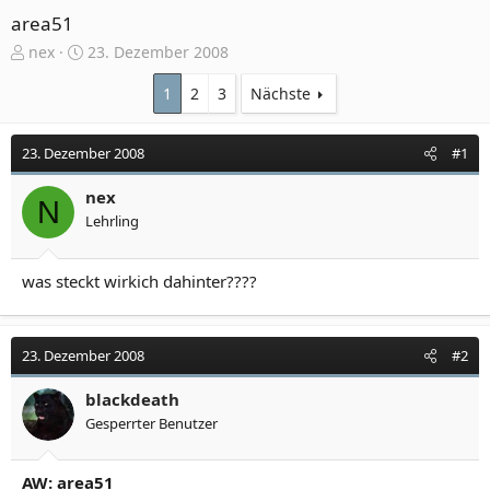
area51
E
E
nex
23. Dezember 2008
r
r
s
s
1
2
3
Nächste
t
t
e
e
23. Dezember 2008
#1
l
l
l
l
e
nex
t
N
r
a
Lehrling
m
was steckt wirkich dahinter????
23. Dezember 2008
#2
blackdeath
Gesperrter Benutzer
AW: area51