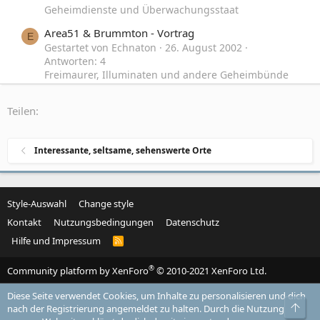
Geheimdienste und Überwachungsstaat
Area51 & Brummton - Vortrag
E
Gestartet von Echnaton
26. August 2002
Antworten: 4
Freimaurer, Illuminaten und andere Geheimbünde
Teilen:
Interessante, seltsame, sehenswerte Orte
Style-Auswahl
Change style
Kontakt
Nutzungsbedingungen
Datenschutz
Hilfe und Impressum
R
S
S
®
Community platform by XenForo
© 2010-2021 XenForo Ltd.
Diese Seite verwendet Cookies, um Inhalte zu personalisieren und dich
Obe
nach der Registrierung angemeldet zu halten. Durch die Nutzung