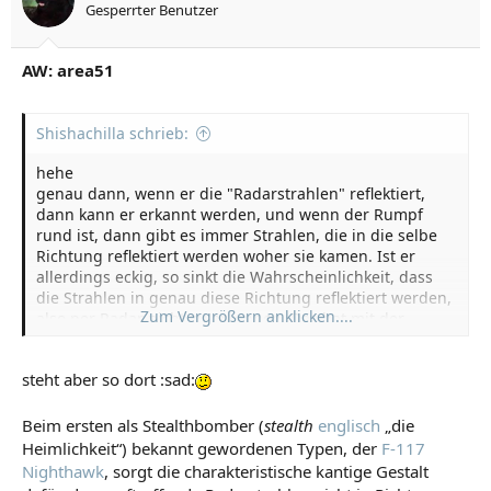
Gesperrter Benutzer
AW: area51
Shishachilla schrieb:
hehe
genau dann, wenn er die "Radarstrahlen" reflektiert,
dann kann er erkannt werden, und wenn der Rumpf
rund ist, dann gibt es immer Strahlen, die in die selbe
Richtung reflektiert werden woher sie kamen. Ist er
allerdings eckig, so sinkt die Wahrscheinlichkeit, dass
die Strahlen in genau diese Richtung reflektiert werden,
Zum Vergrößern anklicken....
also per Radar nicht zu erkennen. Das hat mit der
Beschichtung gar nüschd zu tun. ;-)
steht aber so dort :sad:
Beim ersten als Stealthbomber (
stealth
englisch
„die
Heimlichkeit“) bekannt gewordenen Typen, der
F-117
Nighthawk
, sorgt die charakteristische kantige Gestalt