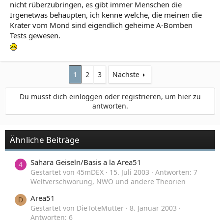
nicht rüberzubringen, es gibt immer Menschen die
Irgenetwas behaupten, ich kenne welche, die meinen die
Krater vom Mond sind eigendlich geheime A-Bomben
Tests gewesen.
1
2
3
Nächste
Du musst dich einloggen oder registrieren, um hier zu
antworten.
Ähnliche Beiträge
Sahara Geiseln/Basis a la Area51
4
Gestartet von 45mDEX
15. Juli 2003
Antworten: 7
Weltverschwörung, NWO und andere Theorien
Area51
D
Gestartet von DieToteMutter
8. Januar 2003
Antworten: 6