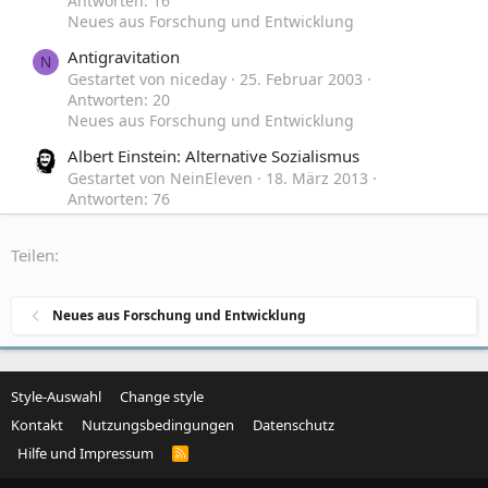
Antworten: 16
Neues aus Forschung und Entwicklung
Antigravitation
N
Gestartet von niceday
25. Februar 2003
Antworten: 20
Neues aus Forschung und Entwicklung
Albert Einstein: Alternative Sozialismus
Gestartet von NeinEleven
18. März 2013
Antworten: 76
Zeitgeschehen, Politik und Gesellschaft
Teilen:
Die Einstein-Mafia und der Nobel-Preis
Gestartet von DINO
1. Januar 2010
Antworten: 161
Freimaurer, Illuminaten und andere Geheimbünde
Neues aus Forschung und Entwicklung
Style-Auswahl
Change style
Kontakt
Nutzungsbedingungen
Datenschutz
Hilfe und Impressum
R
S
S