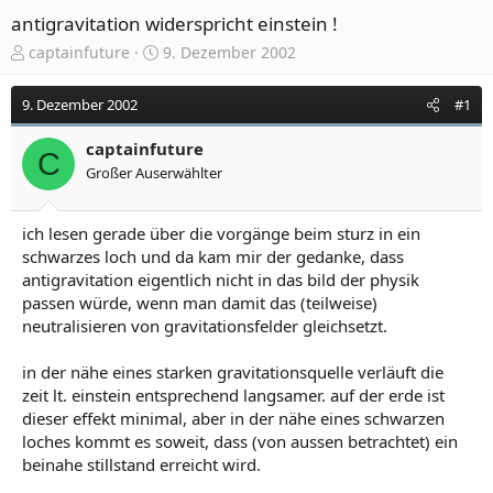
antigravitation widerspricht einstein !
E
E
captainfuture
9. Dezember 2002
r
r
s
s
9. Dezember 2002
#1
t
t
e
e
captainfuture
l
l
C
Großer Auserwählter
l
l
e
t
r
a
ich lesen gerade über die vorgänge beim sturz in ein
m
schwarzes loch und da kam mir der gedanke, dass
antigravitation eigentlich nicht in das bild der physik
passen würde, wenn man damit das (teilweise)
neutralisieren von gravitationsfelder gleichsetzt.
in der nähe eines starken gravitationsquelle verläuft die
zeit lt. einstein entsprechend langsamer. auf der erde ist
dieser effekt minimal, aber in der nähe eines schwarzen
loches kommt es soweit, dass (von aussen betrachtet) ein
beinahe stillstand erreicht wird.