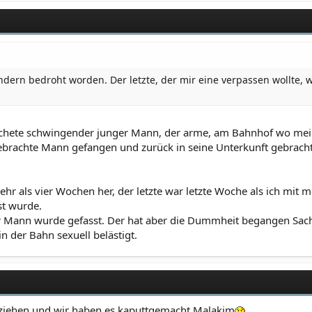
ndern bedroht worden. Der letzte, der mir eine verpassen wollte, 
Machete schwingender junger Mann, der arme, am Bahnhof wo mein
rachte Mann gefangen und zurück in seine Unterkunft gebracht. I
n mehr als vier Wochen her, der letzte war letzte Woche als ich m
st wurde.
ter Mann wurde gefasst. Der hat aber die Dummheit begangen Sac
in der Bahn sexuell belästigt.
erziehen und wir haben es kaputtgemacht Malakim