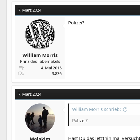
k
t
7. März 2024
i
o
Polizei?
n
e
n
:
William Morris
Prinz des Tabernakels
4. Mai 2015
3.836
7. März 2024
William Morris schrieb:
Polizei?
Hast Du das letzthin mal versuch
Malakim