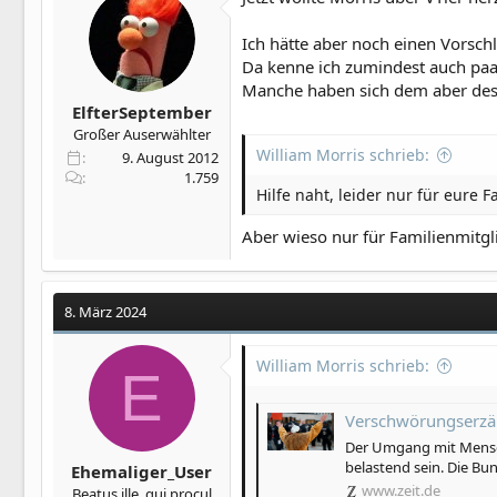
Ich hätte aber noch einen Vorsch
Da kenne ich zumindest auch paar 
Manche haben sich dem aber des
ElfterSeptember
Großer Auserwählter
William Morris schrieb:
9. August 2012
1.759
Hilfe naht, leider nur für eure 
Aber wieso nur für Familienmitg
8. März 2024
William Morris schrieb:
E
Verschwörungserzählung
Der Umgang mit Mensch
belastend sein. Die Bun
Ehemaliger_User
www.zeit.de
Beatus ille, qui procul