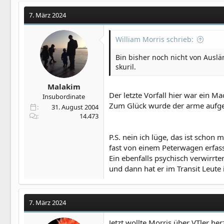
7. März 2024
William Morris schrieb:
Bin bisher noch nicht von Auslä
skuril.
Malakim
Der letzte Vorfall hier war ein 
Insubordinate
Zum Glück wurde der arme aufgeb
31. August 2004
14.473
P.S. nein ich lüge, das ist scho
fast von einem Peterwagen erfas
Ein ebenfalls psychisch verwirr
und dann hat er im Transit Leute 
7. März 2024
Jetzt wollte Morris über VTler h