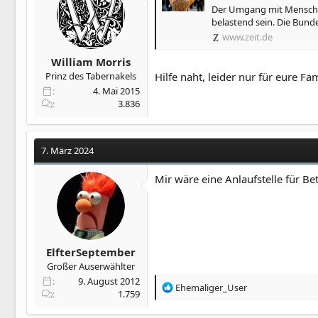
Der Umgang mit Menschen
belastend sein. Die Bunde
www.zeit.de
William Morris
Prinz des Tabernakels
Hilfe naht, leider nur für eure F
4. Mai 2015
3.836
7. März 2024
Mir wäre eine Anlaufstelle für B
ElfterSeptember
Großer Auserwählter
9. August 2012
R
Ehemaliger_User
1.759
e
a