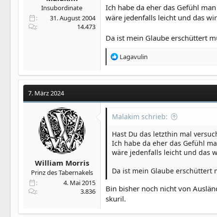
Ich habe da eher das Gefühl man 
Insubordinate
wäre jedenfalls leicht und das wir
31. August 2004
14.473
Da ist mein Glaube erschüttert m
R
Lagavulin
e
a
k
t
7. März 2024
i
o
Malakim schrieb:
n
e
Hast Du das letzthin mal versuc
n
Ich habe da eher das Gefühl ma
:
wäre jedenfalls leicht und das w
William Morris
Da ist mein Glaube erschüttert
Prinz des Tabernakels
4. Mai 2015
Bin bisher noch nicht von Auslän
3.836
skuril.