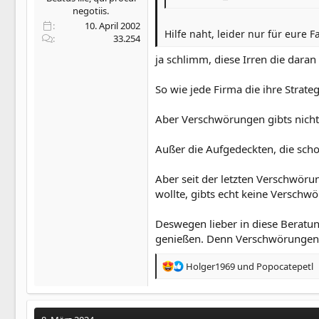
negotiis.
10. April 2002
Hilfe naht, leider nur für eure 
33.254
ja schlimm, diese Irren die dara
So wie jede Firma die ihre Strat
Aber Verschwörungen gibts nicht
Außer die Aufgedeckten, die scho
Aber seit der letzten Verschwör
wollte, gibts echt keine Verschwö
Deswegen lieber in diese Beratun
genießen. Denn Verschwörungen gi
R
Holger1969
und
Popocatepetl
e
a
k
t