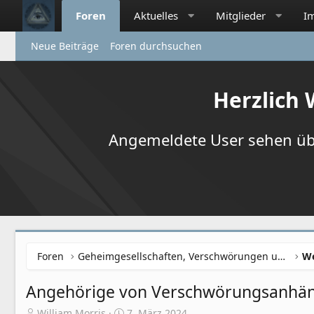
Foren
Aktuelles
Mitglieder
I
Neue Beiträge
Foren durchsuchen
Herzlich
Angemeldete User sehen übr
Foren
Geheimgesellschaften, Verschwörungen und NWO
Angehörige von Verschwörungsanhäng
E
E
William Morris
7. März 2024