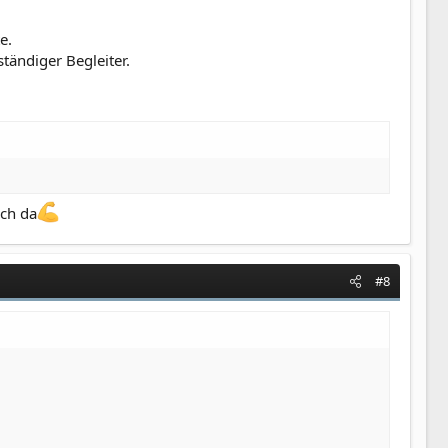
e.
tändiger Begleiter.
och da
#8