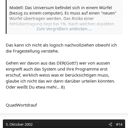
Modell: Das Universum befindet sich in einem Würfel
(bezug zu einem computer). Es muss auf einen "neuen"
Würfel übertragen werden. Das Risiko einer
Fehlübertragung liegt bei 1%. Nach welchen Aspekten
Zum Vergrößern anklicken....
könnte die Entscheidung zur Übertragung stattfinden
(unter Betrachtung der Eigen- und
Fremdverantwortung)
Das kann ich nicht als logisch nachvollziehen obwohl ich
die Fragestellung verstehe.
Gehen wir davon aus das DER(Gott?) wer von aussen
eingreift auch das System und ihre Programme erst
erschuf, wirklich weiss was er berücksichtigen muss,
glaube ich nicht das wir dann darüber urteilen könnten.
Oder weißt Du etwa mehr... 8)
QuadWortdrauf
5. Oktober 2002
#14