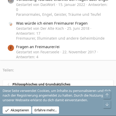
Gestartet von DasWort
15. Januar 2022
Antworten:
0
Paranormales, Engel, Geister, Träume und Teufel
Was würde ich einen Freimaurer Fragen
Gestartet von Der Alte Koch
25. Juni 2018
Antworten: 17
Freimaurer, Illuminaten und andere Geheimbünde
Fragen an Freimaurer/ei
F
Gestartet von Feuerseele
22. November 2017
Antworten: 4
Freimaurer, Illuminaten und andere Geheimbünde
Teilen:
Fragen an euch [Illuminaten]
Gestartet von DasEnde
30. August 2015
Antworten: 189
Philosophisches und Grundsätzliches
Freimaurer, Illuminaten und andere Geheimbünde
Diese Seite verwendet Cookies, um Inhalte zu personalisieren und dich
Obe
nach der Registrierung angemeldet zu halten. Durch die Nutzung
unserer Webseite erklärst du dich damit einverstanden.
Style-Auswahl
Change style
Unt
Akzeptieren
Erfahre mehr…
Kontakt
Nutzungsbedingungen
Datenschutz