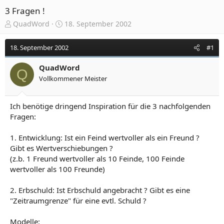
3 Fragen !
E
E
QuadWord
18. September 2002
r
r
s
s
18. September 2002
#1
t
t
e
e
QuadWord
l
l
Q
Vollkommener Meister
l
l
e
t
r
a
Ich benötige dringend Inspiration für die 3 nachfolgenden
m
Fragen:
1. Entwicklung: Ist ein Feind wertvoller als ein Freund ?
Gibt es Wertverschiebungen ?
(z.b. 1 Freund wertvoller als 10 Feinde, 100 Feinde
wertvoller als 100 Freunde)
2. Erbschuld: Ist Erbschuld angebracht ? Gibt es eine
"Zeitraumgrenze" für eine evtl. Schuld ?
Modelle: