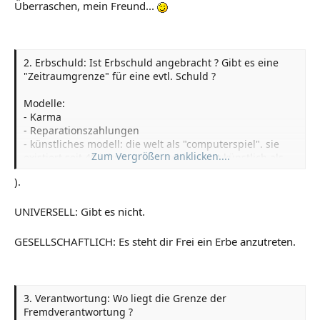
Überraschen, mein Freund...
2. Erbschuld: Ist Erbschuld angebracht ? Gibt es eine
"Zeitraumgrenze" für eine evtl. Schuld ?
Modelle:
- Karma
- Reparationszahlungen
- künstliches modell: die welt als "computerspiel". sie
Zum Vergrößern anklicken....
existiert seit 40 jahren, die geschichte ist künstlich als
"erinnerung" abgelegt. betrachten sie den aspekt der
).
"schulden" vor den 40 jahren (also die künstliche
erinnerung
UNIVERSELL: Gibt es nicht.
GESELLSCHAFTLICH: Es steht dir Frei ein Erbe anzutreten.
3. Verantwortung: Wo liegt die Grenze der
Fremdverantwortung ?