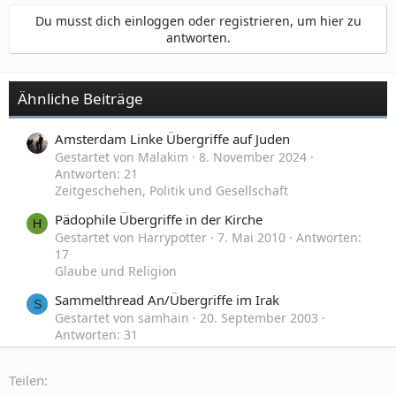
Du musst dich einloggen oder registrieren, um hier zu
antworten.
Ähnliche Beiträge
Amsterdam Linke Übergriffe auf Juden
Gestartet von Malakim
8. November 2024
Antworten: 21
Zeitgeschehen, Politik und Gesellschaft
Pädophile Übergriffe in der Kirche
H
Gestartet von Harrypotter
7. Mai 2010
Antworten:
17
Glaube und Religion
Sammelthread An/Übergriffe im Irak
S
Gestartet von samhain
20. September 2003
Antworten: 31
Kriege, Krisen und Terrorakte
Teilen:
Wurde Peter Scholl-Latour von amerikanischen
X