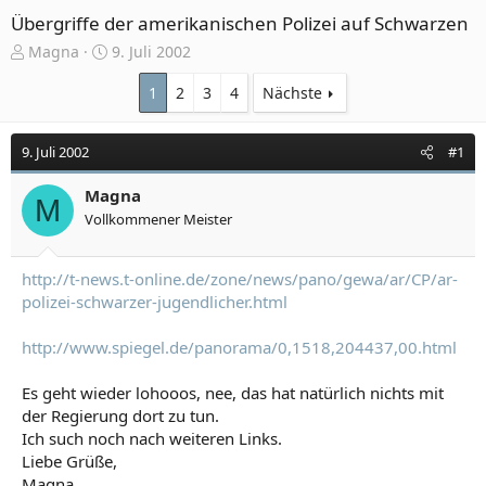
Übergriffe der amerikanischen Polizei auf Schwarzen
E
E
Magna
9. Juli 2002
r
r
s
s
1
2
3
4
Nächste
t
t
e
e
9. Juli 2002
#1
l
l
l
l
e
Magna
t
M
r
a
Vollkommener Meister
m
http://t-news.t-online.de/zone/news/pano/gewa/ar/CP/ar-
polizei-schwarzer-jugendlicher.html
http://www.spiegel.de/panorama/0,1518,204437,00.html
Es geht wieder lohooos, nee, das hat natürlich nichts mit
der Regierung dort zu tun.
Ich such noch nach weiteren Links.
Liebe Grüße,
Magna