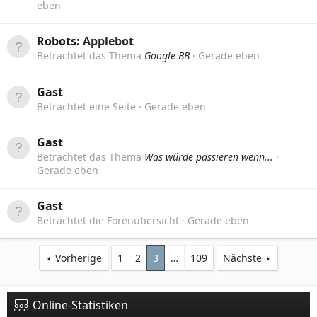
eben
Robots:
Applebot
Betrachtet das Thema
Google BB
Gerade eben
Gast
Betrachtet eine Seite
Gerade eben
Gast
Betrachtet das Thema
Was würde passieren wenn...
Gerade eben
Gast
Betrachtet die Forenübersicht
Gerade eben
Vorherige
1
2
3
…
109
Nächste
Online-Statistiken