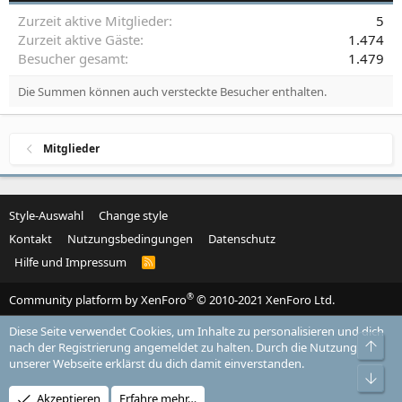
Zurzeit aktive Mitglieder
5
Zurzeit aktive Gäste
1.474
Besucher gesamt
1.479
Die Summen können auch versteckte Besucher enthalten.
Mitglieder
Style-Auswahl
Change style
Kontakt
Nutzungsbedingungen
Datenschutz
Hilfe und Impressum
R
S
S
®
Community platform by XenForo
© 2010-2021 XenForo Ltd.
Diese Seite verwendet Cookies, um Inhalte zu personalisieren und dich
Obe
nach der Registrierung angemeldet zu halten. Durch die Nutzung
unserer Webseite erklärst du dich damit einverstanden.
Unt
Akzeptieren
Erfahre mehr…