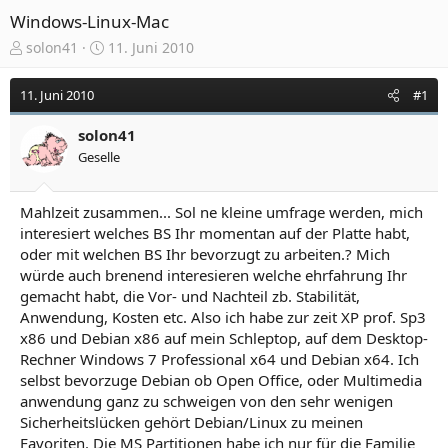
Windows-Linux-Mac
E
E
solon41
11. Juni 2010
r
r
s
s
11. Juni 2010
#1
t
t
e
e
solon41
l
l
Geselle
l
l
e
t
r
a
Mahlzeit zusammen... Sol ne kleine umfrage werden, mich
m
interesiert welches BS Ihr momentan auf der Platte habt,
oder mit welchen BS Ihr bevorzugt zu arbeiten.? Mich
würde auch brenend interesieren welche ehrfahrung Ihr
gemacht habt, die Vor- und Nachteil zb. Stabilität,
Anwendung, Kosten etc. Also ich habe zur zeit XP prof. Sp3
x86 und Debian x86 auf mein Schleptop, auf dem Desktop-
Rechner Windows 7 Professional x64 und Debian x64. Ich
selbst bevorzuge Debian ob Open Office, oder Multimedia
anwendung ganz zu schweigen von den sehr wenigen
Sicherheitslücken gehört Debian/Linux zu meinen
Favoriten. Die MS Partitionen habe ich nur für die Familie